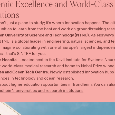
mic Excellence and World-Class
‌​​‍ ‍‌ ‌​‌‍‌‌‌ ‍​‌ ‌​​ ‌‍​‍‌‍​‌‌ ​ ‌‍‌‌‌‌‌‌‌ ​‍‌‍ ​​ ‌‌‍‍​‌ ‌​‌ ‌​‌ ​​‌ ​ ​‍‌‌​ ​ ‌​​‌​‍‌‌​ ​‍‌​‌‍​‍‌‌​ ​‍‌​‌‍‌ ‌​‌ ​‍‌‍ ‌‍ ‍‌‍‌​‌‍‍​‌‍‌‌‌‍‍‌‌‍ ‌​‍ ‌‌‍​ ‌‍ ‌‍ ‌​‍ ‍‌ ​ ‌‍​‌‌‍ ‍‌‍‍‌‌ ‌​‌ ‍‌​‍ ‍‌ ​ ‌ ‌​‌ ‌‌‌‍‌​‌‍‍‌‌‍ ​‍‌‍‌‍‍‌‌‍‌​​ ‌‌‍‌‌​ ‌​​ ​ ​ ​‌​ ‌ ​ ​‌​ ‍​​ ​​​‍ ‌‌‍‌‍​ ‌ ‌‍​‌​ ‌‌​‍ ‌​ ‌​‌‍‌​‌‍‌​‌‍‌‌​‍ ‌​ ‍​‌‍‌​‌‍‌‌‌‍​‍​‍ ‌‌‍​‍​ ​‌​ ​‌​ ‌​​ ‌​‌‍‌​‌‍​ ​ ​ ‌‍​ ​ ​‍​ ‍​​ ‍‌​‍‌‍‌ ‌​‌ ‍‌‌ ​​‌‍‌‌​ ‌‌ ​​‌‍​‌‌‍‌ ‌‍‌‌​‍ ‍‌‍​‌‌ ​‍‌ ‌​‌‍‍‌‌‍​ ‌‍ ​‌‍‌‌​‍‌‍‌ ​​‌‍​‌‌ ‌​‌‍‍​​ ‌‌ ​ ‌‍‌‌‌‍​ ‌ ‌​‌‍‍‌‌‍ ‌‍ ‍‌ ​ ​‍‌‌​ ‌‌‌​​‍‌‌ ‌‍‍ ‌‍‌‌‌ ‍‌​‍‌‌​ ​ ‌​‌​​‍‌‌​ ​ ‌​‌​​‍‌‌​ ​‍​ ​‍‌‍‌​​ ‍​‌‍​ ‌‍‌‌​ ‍​​ ​‌‌‍​‍‌‍‌‍​ ​‌‌‍‌‍‌‍​‍​ ‍​​‍‌‌​ ​‍​ ​‍​‍‌‌​ ‌‌‌​‌​​‍ ‍‌‍‍‌‌ ‌​‌‍‌‌‌‍ ‌‌ ​ ​‍‌‌​ ‌‌‌​​‍‌‌ ‌‍‍ ‌‍‌‌‌ ‍‌​‍‌‌​ ​ ‌​‌​​‍‌‌​ ​ ‌​‌​​‍‌‌​ ​‍​ ​‍​ ​​​ ​​‌‍​‌​ ​‌​ ‌ ​ ‌ ​ ‌‍‌‍‌​‌‍‌​‌‍​‌​ ‍​​ ‌​​‍‌‌​ ​‍​ ​‍​‍‌‌​ ‌‌‌​‌​​‍ ‍‌ ‌​‌‍‌‌‌ ‍​‌ ‌​​‍‌‌​ ‌‌‌​​‍‌‌ ‌‍‍ ‌‍‌‌‌ ‍‌​‍‌‌​ ​ ‌​‌​​‍‌‌​ ​ ‌​‌​​‍‌‌​ ​‍​ ​‍​ ‌‍​ ‌‌‌‍​‍‌‍​‌​ ‌ ‌‍‌‍​ ‌ ‌‍​‍​ ‍‌​ ​‌​ ‌‌‌‍‌‌​‍‌‌​ ​‍​ ​‍​‍‌‌​ ‌‌‌​‌​​‍ ‍‌‍​ ‌‍‍​‌‍‍‌‌‍ ​‌‍‌​‌ ​‍‌‍‌‌‌‍ ‍​‍‌‌​ ‌‌‌​​‍‌‌ ‌‍‍ ‌‍‌‌‌ ‍‌​‍‌‌​ ​ ‌​‌​​‍‌‌​ ​ ‌​‌​​‍‌‌​ ​‍​ ​‍‌‍​‌​ ​‌​ ‌ ​ ​‌​ ​‌‌‍‌​‌‍​‍‌‍‌‍‌‍​‍‌‍​ ​ ‍‌‌‍‌​​ ​​​‍‌‌​ ​‍​ ​‍​‍‌‌​ ‌‌‌​‌​​‍ ‍‌ ‌​‌‍‌‌‌ ‍​‌ ‌​​‍​‍‌ ‌
n’t just a place to study; it’s where innovation happens. The ci
‍‌​‌‍‍‌‌ ‌​​‍ ‌‍ ‌‌‍ ‌‍‌​‌‍‌‌​ ‌‌ ​​‌ ​‍‌‍‌‌‌ ​ ‌‍‌‌‌‍ ‍‌ ‌​‌‍​‌‌ ‌​‌‍‍‌‌‍ ‌‍ ‍​ ‍ ‌‍‍‌‌‍‌​​ ‌‌‍‌‌​ ‌​​ ​ ​ ​‌​ ‌ ​ ​‌​ ‍​​ ​​​‍ ‌‌‍‌‍​ ‌ ‌‍​‌​ ‌‌​‍ ‌​ ‌​‌‍‌​‌‍‌​‌‍‌‌​‍ ‌​ ‍​‌‍‌​‌‍‌‌‌‍​‍​‍ ‌‌‍​‍​ ​‌​ ​‌​ ‌​​ ‌​‌‍‌​‌‍​ ​ ​ ‌‍​ ​ ​‍​ ‍​​ ‍‌​ ‍ ‌ ‌​‌ ‍‌‌ ​​‌‍‌‌​ ‌‌ ​​‌‍​‌‌‍‌ ‌‍‌‌​‍ ‍‌‍​‌‌ ​‍‌ ‌​‌‍‍‌‌‍​ ‌‍ ​‌‍‌‌​ ‍ ‌ ​​‌‍​‌‌ ‌​‌‍‍​​ ‌‌ ​ ‌‍‌‌‌‍​ ‌ ‌​‌‍‍‌‌‍ ‌‍ ‍‌ ​ ​‍‌‌​ ‌‌‌​​‍‌‌ ‌‍‍ ‌‍‌‌‌ ‍‌​‍‌‌​ ​ ‌​‌​​‍‌‌​ ​ ‌​‌​​‍‌‌​ ​‍​ ​‍‌‍‌​​ ‍​‌‍​ ‌‍‌‌​ ‍​​ ​‌‌‍​‍‌‍‌‍​ ​‌‌‍‌‍‌‍​‍​ ‍​​‍‌‌​ ​‍​ ​‍​‍‌‌​ ‌‌‌​‌​​‍ ‍‌‍‍‌‌ ‌​‌‍‌‌‌‍ ‌‌ ​ ​‍‌‌​ ‌‌‌​​‍‌‌ ‌‍‍ ‌‍‌‌‌ ‍‌​‍‌‌​ ​ ‌​‌​​‍‌‌​ ​ ‌​‌​​‍‌‌​ ​‍​ ​‍​ ​​​ ​​‌‍​‌​ ​‌​ ‌ ​ ‌ ​ ‌‍‌‍‌​‌‍‌​‌‍​‌​ ‍​​ ‌​​‍‌‌​ ​‍​ ​‍​‍‌‌​ ‌‌‌​‌​​‍ ‍‌ ‌​‌‍‌‌‌ ‍​‌ ‌​​‍‌‌​ ‌‌‌​​‍‌‌ ‌‍‍ ‌‍‌‌‌ ‍‌​‍‌‌​ ​ ‌​‌​​‍‌‌​ ​ ‌​‌​​‍‌‌​ ​‍​ ​‍​ ​​​ ‍‌​ ‌ ​ ​ ‌‍‌‌​ ‌‍​ ‌‍​ ‍‌​ ‌‌‌‍‌‍​ ‍​​ ​‌​‍‌‌​ ​‍​ ​‍​‍‌‌​ ‌‌‌​‌​​‍ ‍‌‍​ ‌‍‍​‌‍‍‌‌‍ ​‌‍‌​‌ ​‍‌‍‌‌‌‍ ‍​‍‌‌​ ‌‌‌​​‍‌‌ ‌‍‍ ‌‍‌‌‌ ‍‌​‍‌‌​ ​ ‌​‌​​‍‌‌​ ​ ‌​‌​​‍‌‌​ ​‍​ ​‍​ ​​‌‍​ ‌‍‌‌​ ​‍‌‍‌​‌‍‌‍​ ‍‌​ ‌‌​ ‍‌‌‍​‍​ ‌‍‌‍‌‌​ ​​​‍‌‌​ ​‍​ ​‍​‍‌‌​ ‌‌‌​‌​​‍ ‍‌ ‌​‌‍‌‌‌ ‍​‌ ‌​​ ‌‍​‍‌‍​‌‌ ​ ‌‍‌‌‌‌‌‌‌ ​‍‌‍ ​​ ‌‌‍‍​‌ ‌​‌ ‌​‌ ​​‌ ​ ​‍‌‌​ ​ ‌​​‌​‍‌‌​ ​‍‌​‌‍​‍‌‌​ ​‍‌​‌‍‌ ‌​‌ ​‍‌‍ ‌‍ ‍‌‍‌​‌‍‍​‌‍‌‌‌‍‍‌‌‍ ‌​‍ ‌‌‍​ ‌‍ ‌‍ ‌​‍ ‍‌ ​ ‌‍​‌‌‍ ‍‌‍‍‌‌ ‌​‌ ‍‌​‍ ‍‌ ​ ‌ ‌​‌ ‌‌‌‍‌​‌‍‍‌‌‍ ​‍‌‍‌‍‍‌‌‍‌​​ ‌‌‍‌‌​ ‌​​ ​ ​ ​‌​ ‌ ​ ​‌​ ‍​​ ​​​‍ ‌‌‍‌‍​ ‌ ‌‍​‌​ ‌‌​‍ ‌​ ‌​‌‍‌​‌‍‌​‌‍‌‌​‍ ‌​ ‍​‌‍‌​‌‍‌‌‌‍​‍​‍ ‌‌‍​‍​ ​‌​ ​‌​ ‌​​ ‌​‌‍‌​‌‍​ ​ ​ ‌‍​ ​ ​‍​ ‍​​ ‍‌​‍‌‍‌ ‌​‌ ‍‌‌ ​​‌‍‌‌​ ‌‌ ​​‌‍​‌‌‍‌ ‌‍‌‌​‍ ‍‌‍​‌‌ ​‍‌ ‌​‌‍‍‌‌‍​ ‌‍ ​‌‍‌‌​‍‌‍‌ ​​‌‍​‌‌ ‌​‌‍‍​​ ‌‌ ​ ‌‍‌‌‌‍​ ‌ ‌​‌‍‍‌‌‍ ‌‍ ‍‌ ​ ​‍‌‌​ ‌‌‌​​‍‌‌ ‌‍‍ ‌‍‌‌‌ ‍‌​‍‌‌​ ​ ‌​‌​​‍‌‌​ ​ ‌​‌​​‍‌‌​ ​‍​ ​‍‌‍‌​​ ‍​‌‍​ ‌‍‌‌​ ‍​​ ​‌‌‍​‍‌‍‌‍​ ​‌‌‍‌‍‌‍​‍​ ‍​​‍‌‌​ ​‍​ ​‍​‍‌‌​ ‌‌‌​‌​​‍ ‍‌‍‍‌‌ ‌​‌‍‌‌‌‍ ‌‌ ​ ​‍‌‌​ ‌‌‌​​‍‌‌ ‌‍‍ ‌‍‌‌‌ ‍‌​‍‌‌​ ​ ‌​‌​​‍‌‌​ ​ ‌​‌​​‍‌‌​ ​‍​ ​‍​ ​​​ ​​‌‍​‌​ ​‌​ ‌ ​ ‌ ​ ‌‍‌‍‌​‌‍‌​‌‍​‌​ ‍​​ ‌​​‍‌‌​ ​‍​ ​‍​‍‌‌​ ‌‌‌​‌​​‍ ‍‌ ‌​‌‍‌‌‌ ‍​‌ ‌​​‍‌‌​ ‌‌‌​​‍‌‌ ‌‍‍ ‌‍‌‌‌ ‍‌​‍‌‌​ ​ ‌​‌​​‍‌‌​ ​ ‌​‌​​‍‌‌​ ​‍​ ​‍​ ​​​ ‍‌​ ‌ ​ ​ ‌‍‌‌​ ‌‍​ ‌‍​ ‍‌​ ‌‌‌‍‌‍​ ‍​​ ​‌​‍‌‌​ ​‍​ ​‍​‍‌‌​ ‌‌‌​‌​​‍ ‍‌‍​ ‌‍‍​‌‍‍‌‌‍ ​‌‍‌​‌ ​‍‌‍‌‌‌‍ ‍​‍‌‌​ ‌
‌ ​​‌ ​‍‌‍‌‌‌ ​ ‌‍‌‌‌‍ ‍‌ ‌​‌‍​‌‌ ‌​‌‍‍‌‌‍ ‌‍ ‍​ ‍ ‌‍‍‌‌‍‌​​ ‌‌‍‌‌​ ‌​​ ​ ​ ​‌​ ‌ ​ ​‌​ ‍​​ ​​​‍ ‌‌‍‌‍​ ‌ ‌‍​‌​ ‌‌​‍ ‌​ ‌​‌‍‌​‌‍‌​‌‍‌‌​‍ ‌​ ‍​‌‍‌​‌‍‌‌‌‍​‍​‍ ‌‌‍​‍​ ​‌​ ​‌​ ‌​​ ‌​‌‍‌​‌‍​ ​ ​ ‌‍​ ​ ​‍​ ‍​​ ‍‌​ ‍ ‌ ‌​‌ ‍‌‌ ​​‌‍‌‌​ ‌‌ ​​‌‍​‌‌‍‌ ‌‍‌‌​‍ ‍‌‍​‌‌ ​‍‌ ‌​‌‍‍‌‌‍​ ‌‍ ​‌‍‌‌​ ‍ ‌ ​​‌‍​‌‌ ‌​‌‍‍​​ ‌‌ ​ ‌‍‌‌‌‍​ ‌ ‌​‌‍‍‌‌‍ ‌‍ ‍‌ ​ ​‍‌‌​ ‌‌‌​​‍‌‌ ‌‍‍ ‌‍‌‌‌ ‍‌​‍‌‌​ ​ ‌​‌​​‍‌‌​ ​ ‌​‌​​‍‌‌​ ​‍​ ​‍‌‍‌​​ ‍​‌‍​ ‌‍‌‌​ ‍​​ ​‌‌‍​‍‌‍‌‍​ ​‌‌‍‌‍‌‍​‍​ ‍​​‍‌‌​ ​‍​ ​‍​‍‌‌​ ‌‌‌​‌​​‍ ‍‌‍‍‌‌ ‌​‌‍‌‌‌‍ ‌‌ ​ ​‍‌‌​ ‌‌‌​​‍‌‌ ‌‍‍ ‌‍‌‌‌ ‍‌​‍‌‌​ ​ ‌​‌​​‍‌‌​ ​ ‌​‌​​‍‌‌​ ​‍​ ​‍​ ​​​ ​​‌‍​‌​ ​‌​ ‌ ​ ‌ ​ ‌‍‌‍‌​‌‍‌​‌‍​‌​ ‍​​ ‌​​‍‌‌​ ​‍​ ​‍​‍‌‌​ ‌‌‌​‌​​‍ ‍‌ ‌​‌‍‌‌‌ ‍​‌ ‌​​‍‌‌​ ‌‌‌​​‍‌‌ ‌‍‍ ‌‍‌‌‌ ‍‌​‍‌‌​ ​ ‌​‌​​‍‌‌​ ​ ‌​‌​​‍‌‌​ ​‍​ ​‍‌‍‌‍‌‍​‍​ ​‌​ ‍​​ ‌ ​ ‌‍‌‍‌‍​ ‍​‌‍​‌‌‍‌​​ ‍‌​ ​‌​‍‌‌​ ​‍​ ​‍​‍‌‌​ ‌‌‌​‌​​‍ ‍‌‍​ ‌‍‍​‌‍‍‌‌‍ ​‌‍‌​‌ ​‍‌‍‌‌‌‍ ‍​‍‌‌​ ‌‌‌​​‍‌‌ ‌‍‍ ‌‍‌‌‌ ‍‌​‍‌‌​ ​ ‌​‌​​‍‌‌​ ​ ‌​‌​​‍‌‌​ ​‍​ ​‍​ ‍​‌‍​‌‌‍​‌​ ​​​ ‍‌​ ‍‌​ ‍​‌‍‌​​ ​‍‌‍​ ‌‍​‍​ ‌​​ ​​​‍‌‌​ ​‍​ ​‍​‍‌‌​ ‌‌‌​‌​​‍ ‍‌ ‌​‌‍‌‌‌ ‍​‌ ‌​​ ‌‍​‍‌‍​‌‌ ​ ‌‍‌‌‌‌‌‌‌ ​‍‌‍ ​​ ‌‌‍‍​‌ ‌​‌ ‌​‌ ​​‌ ​ ​‍‌‌​ ​ ‌​​‌​‍‌‌​ ​‍‌​‌‍​‍‌‌​ ​‍‌​‌‍‌ ‌​‌ ​‍‌‍ ‌‍ ‍‌‍‌​‌‍‍​‌‍‌‌‌‍‍‌‌‍ ‌​‍ ‌‌‍​ ‌‍ ‌‍ ‌​‍ ‍‌ ​ ‌‍​‌‌‍ ‍‌‍‍‌‌ ‌​‌ ‍‌​‍ ‍‌ ​ ‌ ‌​‌ ‌‌‌‍‌​‌‍‍‌‌‍ ​‍‌‍‌‍‍‌‌‍‌​​ ‌‌‍‌‌​ ‌​​ ​ ​ ​‌​ ‌ ​ ​‌​ ‍​​ ​​​‍ ‌‌‍‌‍​ ‌ ‌‍​‌​ ‌‌​‍ ‌​ ‌​‌‍‌​‌‍‌​‌‍‌‌​‍ ‌​ ‍​‌‍‌​‌‍‌‌‌‍​‍​‍ ‌‌‍​‍​ ​‌​ ​‌​ ‌​​ ‌​‌‍‌​‌‍​ ​ ​ ‌‍​ ​ ​‍​ ‍​​ ‍‌​‍‌‍‌ ‌​‌ ‍‌‌ ​​‌‍‌‌​ ‌‌ ​​‌‍​‌‌‍‌ ‌‍‌‌​‍ ‍‌‍​‌‌ ​‍‌ ‌​‌‍‍‌‌‍​ ‌‍ ​‌‍‌‌​‍‌‍‌ ​​‌‍​‌‌ ‌​‌‍‍​​ ‌‌ ​ ‌‍‌‌‌‍​ ‌ ‌​‌‍‍‌‌‍ ‌‍ ‍‌ ​ ​‍‌‌​ ‌‌‌​​‍‌‌ ‌‍‍ ‌‍‌‌‌ ‍‌​‍‌‌​ ​ ‌​‌​​‍‌‌​ ​ ‌​‌​​‍‌‌​ ​‍​ ​‍‌‍‌​​ ‍​‌‍​ ‌‍‌‌​ ‍​​ ​‌‌‍​‍‌‍‌‍​ ​‌‌‍‌‍‌‍​‍​ ‍​​‍‌‌​ ​‍​ ​‍​‍‌‌​ ‌‌‌​‌​​‍ ‍‌‍‍‌‌ ‌​‌‍‌‌‌‍ ‌‌ ​ ​‍‌‌​ ‌‌‌​​‍‌‌ ‌‍‍ ‌‍‌‌‌ ‍‌​‍‌‌​ ​ ‌​‌​​‍‌‌​ ​ ‌​‌​​‍‌‌​ ​‍​ ​‍​ ​​​ ​​‌‍​‌​ ​‌​ ‌ ​ ‌ ​ ‌‍‌‍‌​‌‍‌​‌‍​‌​ ‍​​ ‌​​‍‌‌​ ​‍​ ​‍​‍‌‌​ ‌‌‌​‌​​‍ ‍‌ ‌​‌‍‌‌‌ ‍​‌ ‌​​‍‌‌​ ‌‌‌​​‍‌‌ ‌‍‍ ‌‍‌‌‌ ‍‌​‍‌‌​ ​ ‌​‌​​‍‌‌​ ​ ‌​‌​​‍‌‌​ ​‍​ ​‍‌‍‌‍‌‍​‍​ ​‌​ ‍​​ ‌ ​ ‌‍‌‍‌‍​ ‍​‌‍​‌‌‍‌​​ ‍‌​ ​‌​‍‌‌​ ​‍​ ​‍​‍‌‌​ ‌‌‌​‌​​‍ ‍‌‍​ ‌‍‍​‌‍‍‌‌‍ ​‌‍‌​‌ ​‍‌‍‌‌‌‍ ‍​‍‌‌​ ‌‌‌​​‍‌‌ ‌‍‍ ‌‍‌‌‌ ‍‌​‍‌‌​ ​ ‌​‌​​‍‌‌​ ​ ‌​‌​​‍‌‌​ ​‍​ ​‍​ ‍​‌‍​‌‌‍​‌​ ​​​ ‍‌​ ‍‌​ ‍​‌‍‌​​ ​‍‌‍​ ‌‍​‍​ ‌​​ ​​​‍‌‌​ ​‍​ ​‍​‍‌‌​ ‌‌‌​‌​​‍ ‍‌ ‌​‌‍‌‌‌ ‍​‌ ‌​​‍​‍‌ ‌
: As Norway’s 
‍‌ ‌​‌‍‌‌‌‍ ‍‌ ‌​​‍ ‌‍‌‌‌‍‌​‌‍‍‌‌ ‌​​‍ ‌‍ ‌‌‍ ‌‍‌​‌‍‌‌​ ‌‌ ​​‌ ​‍‌‍‌‌‌ ​ ‌‍‌‌‌‍ ‍‌ ‌​‌‍​‌‌ ‌​‌‍‍‌‌‍ ‌‍ ‍​ ‍ ‌‍‍‌‌‍‌​​ ‌‌‍‌‌​ ‌​​ ​ ​ ​‌​ ‌ ​ ​‌​ ‍​​ ​​​‍ ‌‌‍‌‍​ ‌ ‌‍​‌​ ‌‌​‍ ‌​ ‌​‌‍‌​‌‍‌​‌‍‌‌​‍ ‌​ ‍​‌‍‌​‌‍‌‌‌‍​‍​‍ ‌‌‍​‍​ ​‌​ ​‌​ ‌​​ ‌​‌‍‌​‌‍​ ​ ​ ‌‍​ ​ ​‍​ ‍​​ ‍‌​ ‍ ‌ ‌​‌ ‍‌‌ ​​‌‍‌‌​ ‌‌ ​​‌‍​‌‌‍‌ ‌‍‌‌​‍ ‍‌‍​‌‌ ​‍‌ ‌​‌‍‍‌‌‍​ ‌‍ ​‌‍‌‌​ ‍ ‌ ​​‌‍​‌‌ ‌​‌‍‍​​ ‌‌ ​ ‌‍‌‌‌‍​ ‌ ‌​‌‍‍‌‌‍ ‌‍ ‍‌ ​ ​‍‌‌​ ‌‌‌​​‍‌‌ ‌‍‍ ‌‍‌‌‌ ‍‌​‍‌‌​ ​ ‌​‌​​‍‌‌​ ​ ‌​‌​​‍‌‌​ ​‍​ ​‍‌‍‌​​ ‍​‌‍​ ‌‍‌‌​ ‍​​ ​‌‌‍​‍‌‍‌‍​ ​‌‌‍‌‍‌‍​‍​ ‍​​‍‌‌​ ​‍​ ​‍​‍‌‌​ ‌‌‌​‌​​‍ ‍‌‍‍‌‌ ‌​‌‍‌‌‌‍ ‌‌ ​ ​‍‌‌​ ‌‌‌​​‍‌‌ ‌‍‍ ‌‍‌‌‌ ‍‌​‍‌‌​ ​ ‌​‌​​‍‌‌​ ​ ‌​‌​​‍‌‌​ ​‍​ ​‍​ ​​​ ​​‌‍​‌​ ​‌​ ‌ ​ ‌ ​ ‌‍‌‍‌​‌‍‌​‌‍​‌​ ‍​​ ‌​​‍‌‌​ ​‍​ ​‍​‍‌‌​ ‌‌‌​‌​​‍ ‍‌ ‌​‌‍‌‌‌ ‍​‌ ‌​​‍‌‌​ ‌‌‌​​‍‌‌ ‌‍‍ ‌‍‌‌‌ ‍‌​‍‌‌​ ​ ‌​‌​​‍‌‌​ ​ ‌​‌​​‍‌‌​ ​‍​ ​‍‌‍‌‍‌‍​‍​ ​‌​ ‍​​ ‌ ​ ‌‍‌‍‌‍​ ‍​‌‍​‌‌‍‌​​ ‍‌​ ​‌​‍‌‌​ ​‍​ ​‍​‍‌‌​ ‌‌‌​‌​​‍ ‍‌‍​ ‌‍‍​‌‍‍‌‌‍ ​‌‍‌​‌ ​‍‌‍‌‌‌‍ ‍​‍‌‌​ ‌‌‌​​‍‌‌ ‌‍‍ ‌‍‌‌‌ ‍‌​‍‌‌​ ​ ‌​‌​​‍‌‌​ ​ ‌​‌​​‍‌‌​ ​‍​ ​‍​ ‍​‌‍​‌‌‍​‌​ ​​​ ‍‌​ ‍‌​ ‍​‌‍‌​​ ​‍‌‍​ ‌‍​‍​ ‌​​ ​‌​‍‌‌​ ​‍​ ​‍​‍‌‌​ ‌‌‌​‌​​‍ ‍‌ ‌​‌‍‌‌‌ ‍​‌ ‌​​ ‌‍​‍‌‍​‌‌ ​ ‌‍‌‌‌‌‌‌‌ ​‍‌‍ ​​ ‌‌‍‍​‌ ‌​‌ ‌​‌ ​​‌ ​ ​‍‌‌​ ​ ‌​​‌​‍‌‌​ ​‍‌​‌‍​‍‌‌​ ​‍‌​‌‍‌ ‌​‌ ​‍‌‍ ‌‍ ‍‌‍‌​‌‍‍​‌‍‌‌‌‍‍‌‌‍ ‌​‍ ‌‌‍​ ‌‍ ‌‍ ‌​‍ ‍‌ ​ ‌‍​‌‌‍ ‍‌‍‍‌‌ ‌​‌ ‍‌​‍ ‍‌ ​ ‌ ‌​‌ ‌‌‌‍‌​‌‍‍‌‌‍ ​‍‌‍‌‍‍‌‌‍‌​​ ‌‌‍‌‌​ ‌​​ ​ ​ ​‌​ ‌ ​ ​‌​ ‍​​ ​​​‍ ‌‌‍‌‍​ ‌ ‌‍​‌​ ‌‌​‍ ‌​ ‌​‌‍‌​‌‍‌​‌‍‌‌​‍ ‌​ ‍​‌‍‌​‌‍‌‌‌‍​‍​‍ ‌‌‍​‍​ ​‌​ ​‌​ ‌​​ ‌​‌‍‌​‌‍​ ​ ​ ‌‍​ ​ ​‍​ ‍​​ ‍‌​‍‌‍‌ ‌​‌ ‍‌‌ ​​‌‍‌‌​ ‌‌ ​​‌‍​‌‌‍‌ ‌‍‌‌​‍ ‍‌‍​‌‌ ​‍‌ ‌​‌‍‍‌‌‍​ ‌‍ ​‌‍‌‌​‍‌‍‌ ​​‌‍​‌‌ ‌​‌‍‍​​ ‌‌ ​ ‌‍‌‌‌‍​ ‌ ‌​‌‍‍‌‌‍ ‌‍ ‍‌ ​ ​‍‌‌​ ‌‌‌​​‍‌‌ ‌‍‍ ‌‍‌‌‌ ‍‌​‍‌‌​ ​ ‌​‌​​‍‌‌​ ​ ‌​‌​​‍‌‌​ ​‍​ ​‍‌‍‌​​ ‍​‌‍​ ‌‍‌‌​ ‍​​ ​‌‌‍​‍‌‍‌‍​ ​‌‌‍‌‍‌‍​‍​ ‍​​‍‌‌​ ​‍​ ​‍​‍‌‌​ ‌‌‌​‌​​‍ ‍‌‍‍‌‌ ‌​‌‍‌‌‌‍ ‌‌ ​ ​‍‌‌​ ‌‌‌​​‍‌‌ ‌‍‍ ‌‍‌‌‌ ‍‌​‍‌‌​ ​ ‌​‌​​‍‌‌​ ​ ‌​‌​​‍‌‌​ ​‍​ ​‍​ ​​​ ​​‌‍​‌​ ​‌​ ‌ ​ ‌ ​ ‌‍‌‍‌​‌‍‌​‌‍​‌​ ‍​​ ‌​​‍‌‌​ ​‍​ ​‍​‍‌‌​ ‌‌‌​‌​​‍ ‍‌ ‌​‌‍‌‌‌ ‍​‌ ‌​​‍‌‌​ ‌‌‌​​‍‌‌ ‌‍‍ ‌‍‌‌‌ ‍‌​‍‌‌​ ​ ‌​‌​​‍‌‌​ ​ ‌​‌​​‍‌‌
: Imagine collaborating with one of Europe’s largest independe
‌‌‍‌‍‌‍​‍​ ‍​​‍‌‌​ ​‍​ ​‍​‍‌‌​ ‌‌‌​‌​​‍ ‍‌‍‍‌‌ ‌​‌‍‌‌‌‍ ‌‌ ​ ​‍‌‌​ ‌‌‌​​‍‌‌ ‌‍‍ ‌‍‌‌‌ ‍‌​‍‌‌​ ​ ‌​‌​​‍‌‌​ ​ ‌​‌​​‍‌‌​ ​‍​ ​‍​ ​​​ ​​‌‍​‌​ ​‌​ ‌ ​ ‌ ​ ‌‍‌‍‌​‌‍‌​‌‍​‌​ ‍​​ ‌​​‍‌‌​ ​‍​ ​‍​‍‌‌​ ‌‌‌​‌​​‍ ‍‌ ‌​‌‍‌‌‌ ‍​‌ ‌​​‍‌‌​ ‌‌‌​​‍‌‌ ‌‍‍ ‌‍‌‌‌ ‍‌​‍‌‌​ ​ ‌​‌​​‍‌‌​ ​ ‌​‌​​‍‌‌​ ​‍​ ​‍‌‍‌‌‌‍‌​​ ‌ ​ ‍‌‌‍‌​‌‍​ ​ ​​​ ‍‌‌‍‌​‌‍‌‌​ ‌‌‌‍​‌​‍‌‌​ ​‍​ ​‍​‍‌‌​ ‌‌‌​‌​​‍ ‍‌‍​ ‌‍‍​‌‍‍‌‌‍ ​‌‍‌​‌ ​‍‌‍‌‌‌‍ ‍​‍‌‌​ ‌‌‌​​‍‌‌ ‌‍‍ ‌‍‌‌‌ ‍‌​‍‌‌​ ​ ‌​‌​​‍‌‌​ ​ ‌​‌​​‍‌‌​ ​‍​ ​‍​ ‌​​ ​‌‌‍​ ​ ‌ ‌‍‌​​ ‍​‌‍‌​​ ​‌​ ‍​​ ​‍​ ‌​‌‍​ ​ ​‌​‍‌‌​ ​‍​ ​‍​‍‌‌​ ‌‌‌​‌​​‍ ‍‌ ‌​‌‍‌‌‌ ‍​‌ ‌​​ ‌‍​‍‌‍​‌‌ ​ ‌‍‌‌‌‌‌‌‌ ​‍‌‍ ​​ ‌‌‍‍​‌ ‌​‌ ‌​‌ ​​‌ ​ ​‍‌‌​ ​ ‌​​‌​‍‌‌​ ​‍‌​‌‍​‍‌‌​ ​‍‌​‌‍‌ ‌​‌ ​‍‌‍ ‌‍ ‍‌‍‌​‌‍‍​‌‍‌‌‌‍‍‌‌‍ ‌​‍ ‌‌‍​ ‌‍ ‌‍ ‌​‍ ‍‌ ​ ‌‍​‌‌‍ ‍‌‍‍‌‌ ‌​‌ ‍‌​‍ ‍‌ ​ ‌ ‌​‌ ‌‌‌‍‌​‌‍‍‌‌‍ ​‍‌‍‌‍‍‌‌‍‌​​ ‌‌‍‌‌​ ‌​​ ​ ​ ​‌​ ‌ ​ ​‌​ ‍​​ ​​​‍ ‌‌‍‌‍​ ‌ ‌‍​‌​ ‌‌​‍ ‌​ ‌​‌‍‌​‌‍‌​‌‍‌‌​‍ ‌​ ‍​‌‍‌​‌‍‌‌‌‍​‍​‍ ‌‌‍​‍​ ​‌​ ​‌​ ‌​​ ‌​‌‍‌​‌‍​ ​ ​ ‌‍​ ​ ​‍​ ‍​​ ‍‌​‍‌‍‌ ‌​‌ ‍‌‌ ​​‌‍‌‌​ ‌‌ ​​‌‍​‌‌‍‌ ‌‍‌‌​‍ ‍‌‍​‌‌ ​‍‌ ‌​‌‍‍‌‌‍​ ‌‍ ​‌‍‌‌​‍‌‍‌ ​​‌‍​‌‌ ‌​‌‍‍​​ ‌‌ ​ ‌‍‌‌‌‍​ ‌ ‌​‌‍‍‌‌‍ ‌‍ ‍‌ ​ ​‍‌‌​ ‌‌‌​​‍‌‌ ‌‍‍ ‌‍‌‌‌ ‍‌​‍‌‌​ ​ ‌​‌​​‍‌‌​ ​ ‌​‌​​‍‌‌​ ​‍​ ​‍‌‍‌​​ ‍​‌‍​ ‌‍‌‌​ ‍​​ ​‌‌‍​‍‌‍‌‍​ ​‌‌‍‌‍‌‍​‍​ ‍​​‍‌‌​ ​‍​ ​‍​‍‌‌​ ‌‌‌​‌​​‍ ‍‌‍‍‌‌ ‌​‌‍‌‌‌‍ ‌‌ ​ ​‍‌‌​ ‌‌‌​​‍‌‌ ‌‍‍ ‌‍‌‌‌ ‍‌​‍‌‌​ ​ ‌​‌​​‍‌‌​ ​ ‌​‌​​‍‌‌​ ​‍​ ​‍​ ​​​ ​​‌‍​‌​ ​‌​ ‌ ​ ‌ ​ ‌‍‌‍‌​‌‍‌​‌‍​‌​ ‍​​ ‌​​‍‌‌​ ​‍​ ​‍​‍‌‌​ ‌‌‌​‌​​‍ ‍‌ ‌​‌‍‌‌‌ ‍​‌ ‌​​‍‌‌​ ‌‌‌​​‍‌‌ ‌‍‍ ‌‍‌‌‌ ‍‌​‍‌‌​ ​ ‌​‌​​‍‌‌​ ​ ‌​‌​​‍‌‌​ ​‍​ ​‍‌‍‌‌‌‍‌​​ ‌ ​ ‍‌‌‍‌​‌‍​ ​ ​​​ ‍‌‌‍‌​‌‍‌‌​ ‌‌‌‍​‌​‍‌‌​ ​‍​ ​‍​‍‌‌​ ‌‌‌​‌​​‍ ‍‌‍​ ‌‍‍​‌‍‍‌‌‍ ​‌‍‌​‌ ​‍‌‍‌‌‌‍ ‍​‍‌‌​ ‌‌‌​​‍‌‌ ‌‍‍ ‌‍‌‌‌ ‍‌​‍‌‌​ ​ ‌​‌​​‍‌‌​ ​ ‌​‌​​‍‌‌​ ​‍​ ​‍​ ‌​​ ​‌‌‍​ ​ ‌ ‌‍‌​​ ‍​‌‍‌​​ ​‌​ ‍​​ ​‍​ ‌​‌‍​ ​ ​‌​‍‌‌​ ​‍​ ​‍​‍‌‌​ ‌‌‌​‌​​‍ ‍‌ ‌​‌‍‌‌‌ ‍​‌ ‌​​‍​‍‌ ‌
‌​​‍‌‌ ‌‍‍ ‌‍‌‌‌ ‍‌​‍‌‌​ ​ ‌​‌​​‍‌‌​ ​ ‌​‌​​‍‌‌​ ​‍​ ​‍​ ​‍​ ​‌​ ​ ​ ​ ‌‍​‍​ ‍‌​ ‌ ​ ‌‍​ ‍‌​ ‌ ​ ‌‌​ ​​​ ​​​‍‌‌​ ​‍​ ​‍​‍‌‌​ ‌‌‌​‌​​‍ ‍‌ ‌​‌‍‌‌‌ ‍​‌ ‌​​ ‌‍​‍‌‍​‌‌ ​ ‌‍‌‌‌‌‌‌‌ ​‍‌‍ ​​ ‌‌‍‍​‌ ‌​‌ ‌​‌ ​​‌ ​ ​‍‌‌​ ​ ‌​​‌​‍‌‌​ ​‍‌​‌‍​‍‌‌​ ​‍‌​‌‍‌ ‌​‌ ​‍‌‍ ‌‍ ‍‌‍‌​‌‍‍​‌‍‌‌‌‍‍‌‌‍ ‌​‍ ‌‌‍​ ‌‍ ‌‍ ‌​‍ ‍‌ ​ ‌‍​‌‌‍ ‍‌‍‍‌‌ ‌​‌ ‍‌​‍ ‍‌ ​ ‌ ‌​‌ ‌‌‌‍‌​‌‍‍‌‌‍ ​‍‌‍‌‍‍‌‌‍‌​​ ‌‌‍‌‌​ ‌​​ ​ ​ ​‌​ ‌ ​ ​‌​ ‍​​ ​​​‍ ‌‌‍‌‍​ ‌ ‌‍​‌​ ‌‌​‍ ‌​ ‌​‌‍‌​‌‍‌​‌‍‌‌​‍ ‌​ ‍​‌‍‌​‌‍‌‌‌‍​‍​‍ ‌‌‍​‍​ ​‌​ ​‌​ ‌​​ ‌​‌‍‌​‌‍​ ​ ​ ‌‍​ ​ ​‍​ ‍​​ ‍‌​‍‌‍‌ ‌​‌ ‍‌‌ ​​‌‍‌‌​ ‌‌ ​​‌‍​‌‌‍‌ ‌‍‌‌​‍ ‍‌‍​‌‌ ​‍‌ ‌​‌‍‍‌‌‍​ ‌‍ ​‌‍‌‌​‍‌‍‌ ​​‌‍​‌‌ ‌​‌‍‍​​ ‌‌ ​ ‌‍‌‌‌‍​ ‌ ‌​‌‍‍‌‌‍ ‌‍ ‍‌ ​ ​‍‌‌​ ‌‌‌​​‍‌‌ ‌‍‍ ‌‍‌‌‌ ‍‌​‍‌‌​ ​ ‌​‌​​‍‌‌​ ​ ‌​‌​​‍‌‌​ ​‍​ ​‍‌‍‌​​ ‍​‌‍​ ‌‍‌‌​ ‍​​ ​‌‌‍​‍‌‍‌‍​ ​‌‌‍‌‍‌‍​‍​ ‍​​‍‌‌​ ​‍​ ​‍​‍‌‌​ ‌‌‌​‌​​‍ ‍‌‍‍‌‌ ‌​‌‍‌‌‌‍ ‌‌ ​ ​‍‌‌​ ‌‌‌​​‍‌‌ ‌‍‍ ‌‍‌‌‌ ‍‌​‍‌‌​ ​ ‌​‌​​‍‌‌​ ​ ‌​‌​​‍‌‌​ ​‍​ ​‍​ ​​​ ​​‌‍​‌​ ​‌​ ‌ ​ ‌ ​ ‌‍‌‍‌​‌‍‌​‌‍​‌​ ‍​​ ‌​​‍‌‌​ ​‍​ ​‍​‍‌‌​ ‌‌‌​‌​​‍ ‍‌ ‌​‌‍‌‌‌ ‍​‌ ‌​​‍‌‌​ ‌‌‌​​‍‌‌ ‌‍‍ ‌‍‌‌‌ ‍‌​‍‌‌​ ​ ‌​‌​​‍‌‌​ ​ ‌​‌​​‍‌‌​ ​‍​ ​‍​ ‍​​ ‍‌​ ​‍​ ​‍‌‍‌‍‌‍​‍‌‍​ ​ ​ ‌‍‌‍​ ‍​​ ‌‍​ ​‌​‍‌‌​ ​‍​ ​‍​‍‌‌​ ‌‌‌​‌​​‍ ‍‌‍​ ‌‍‍​‌‍‍‌‌‍ ​‌‍‌​‌ ​‍‌‍‌‌‌‍ ‍​‍‌‌​ ‌‌‌​​‍‌‌ ‌‍‍ ‌‍‌‌‌ ‍‌​‍‌‌​ ​ ‌​‌​​‍‌‌​ ​ ‌​‌​​‍‌‌​ ​‍​ ​‍​ ​‍​ ​‌​ ​ ​ ​ ‌‍​‍​ ‍‌​ ‌ ​ ‌‍​ ‍‌​ ‌ ​ ‌‌​ ​​​ ​​​‍‌‌​ ​‍​ ​‍​‍‌‌​ ‌‌‌​‌​​‍ ‍‌ ‌​‌‍‌‌‌ ‍​‌ ‌​​‍​‍‌ ‌
: Located next to the Kavli Institute for Systems Neu
‍ ‌‌‍ ‌‍‌​‌‍‌‌​ ‌‌ ​​‌ ​‍‌‍‌‌‌ ​ ‌‍‌‌‌‍ ‍‌ ‌​‌‍​‌‌ ‌​‌‍‍‌‌‍ ‌‍ ‍​ ‍ ‌‍‍‌‌‍‌​​ ‌‌‍‌‌​ ‌​​ ​ ​ ​‌​ ‌ ​ ​‌​ ‍​​ ​​​‍ ‌‌‍‌‍​ ‌ ‌‍​‌​ ‌‌​‍ ‌​ ‌​‌‍‌​‌‍‌​‌‍‌‌​‍ ‌​ ‍​‌‍‌​‌‍‌‌‌‍​‍​‍ ‌‌‍​‍​ ​‌​ ​‌​ ‌​​ ‌​‌‍‌​‌‍​ ​ ​ ‌‍​ ​ ​‍​ ‍​​ ‍‌​ ‍ ‌ ‌​‌ ‍‌‌ ​​‌‍‌‌​ ‌‌ ​​‌‍​‌‌‍‌ ‌‍‌‌​‍ ‍‌‍​‌‌ ​‍‌ ‌​‌‍‍‌‌‍​ ‌‍ ​‌‍‌‌​ ‍ ‌ ​​‌‍​‌‌ ‌​‌‍‍​​ ‌‌ ​ ‌‍‌‌‌‍​ ‌ ‌​‌‍‍‌‌‍ ‌‍ ‍‌ ​ ​‍‌‌​ ‌‌‌​​‍‌‌ ‌‍‍ ‌‍‌‌‌ ‍‌​‍‌‌​ ​ ‌​‌​​‍‌‌​ ​ ‌​‌​​‍‌‌​ ​‍​ ​‍‌‍‌​​ ‍​‌‍​ ‌‍‌‌​ ‍​​ ​‌‌‍​‍‌‍‌‍​ ​‌‌‍‌‍‌‍​‍​ ‍​​‍‌‌​ ​‍​ ​‍​‍‌‌​ ‌‌‌​‌​​‍ ‍‌‍‍‌‌ ‌​‌‍‌‌‌‍ ‌‌ ​ ​‍‌‌​ ‌‌‌​​‍‌‌ ‌‍‍ ‌‍‌‌‌ ‍‌​‍‌‌​ ​ ‌​‌​​‍‌‌​ ​ ‌​‌​​‍‌‌​ ​‍​ ​‍​ ​​​ ​​‌‍​‌​ ​‌​ ‌ ​ ‌ ​ ‌‍‌‍‌​‌‍‌​‌‍​‌​ ‍​​ ‌​​‍‌‌​ ​‍​ ​‍​‍‌‌​ ‌‌‌​‌​​‍ ‍‌ ‌​‌‍‌‌‌ ‍​‌ ‌​​‍‌‌​ ‌‌‌​​‍‌‌ ‌‍‍ ‌‍‌‌‌ ‍‌​‍‌‌​ ​ ‌​‌​​‍‌‌​ ​ ‌​‌​​‍‌‌​ ​‍​ ​‍​ ‍​​ ‍‌​ ​‍​ ​‍‌‍‌‍‌‍​‍‌‍​ ​ ​ ‌‍‌‍​ ‍​​ ‌‍​ ​‌​‍‌‌​ ​‍​ ​‍​‍‌‌​ ‌‌‌​‌​​‍ ‍‌‍​ ‌‍‍​‌‍‍‌‌‍ ​‌‍‌​‌ ​‍‌‍‌‌‌‍ ‍​‍‌‌​ ‌‌‌​​‍‌‌ ‌‍‍ ‌‍‌‌‌ ‍‌​‍‌‌​ ​ ‌​‌​​‍‌‌​ ​ ‌​‌​​‍‌‌​ ​‍​ ​‍​ ​‍​ ​‌​ ​ ​ ​ ‌‍​‍​ ‍‌​ ‌ ​ ‌‍​ ‍‌​ ‌ ​ ‌‌​ ​​​ ​‌​‍‌‌​ ​‍​ ​‍​‍‌‌​ ‌‌‌​‌​​‍ ‍‌ ‌​‌‍‌‌‌ ‍​‌ ‌​​ ‌‍​‍‌‍​‌‌ ​ ‌‍‌‌‌‌‌‌‌ ​‍‌‍ ​​ ‌‌‍‍​‌ ‌​‌ ‌​‌ ​​‌ ​ ​‍‌‌​ ​ ‌​​‌​‍‌‌​ ​‍‌​‌‍​‍‌‌​ ​‍‌​‌‍‌ ‌​‌ ​‍‌‍ ‌‍ ‍‌‍‌​‌‍‍​‌‍‌‌‌‍‍‌‌‍ ‌​‍ ‌‌‍​ ‌‍ ‌‍ ‌​‍ ‍‌ ​ ‌‍​‌‌‍ ‍‌‍‍‌‌ ‌​‌ ‍‌​‍ ‍‌ ​ ‌ ‌​‌ ‌‌‌‍‌​‌‍‍‌‌‍ ​‍‌‍‌‍‍‌‌‍‌​​ ‌‌‍‌‌​ ‌​​ ​ ​ ​‌​ ‌ ​ ​‌​ ‍​​ ​​​‍ ‌‌‍‌‍​ ‌ ‌‍​‌​ ‌‌​‍ ‌​ ‌​‌‍‌​‌‍‌​‌‍‌‌​‍ ‌​ ‍​‌‍‌​‌‍‌‌‌‍​‍​‍ ‌‌‍​‍​ ​‌​ ​‌​ ‌​​ ‌​‌‍‌​‌‍​ ​ ​ ‌‍​ ​ ​‍​ ‍​​ ‍‌​‍‌‍‌ ‌​‌ ‍‌‌ ​​‌‍‌‌​ ‌‌ ​​‌‍​‌‌‍‌ ‌‍‌‌​‍ ‍‌‍​‌‌ ​‍‌ ‌​‌‍‍‌‌‍​ ‌‍ ​‌‍‌‌​‍‌‍‌ ​​‌‍​‌‌ ‌​‌‍‍​​ ‌‌ ​ ‌‍‌‌‌‍​ ‌ ‌​‌‍‍‌‌‍ ‌‍ ‍‌ ​ ​‍‌‌​ ‌‌‌​​‍‌‌ ‌‍‍ ‌‍‌‌‌ ‍‌​‍‌‌​ ​ ‌​‌​​‍‌‌​ ​ ‌​‌​​‍‌‌​ ​‍​ ​‍‌‍‌​​ ‍​‌‍​ ‌‍‌‌​ ‍​​ ​‌‌‍​‍‌‍‌‍​ ​‌‌‍‌‍‌‍​‍​ ‍​​‍‌‌​ ​‍​ ​‍​‍‌‌​ ‌‌‌​‌​​‍ ‍‌‍‍‌‌ ‌​‌‍‌‌‌‍ ‌‌ ​ ​‍‌‌​ ‌‌‌​​‍‌‌ ‌‍‍ ‌‍‌‌‌ ‍‌​‍‌‌​ ​ ‌​‌​​‍‌‌​ ​ ‌​‌​​‍‌‌​ ​‍​ ​‍​ ​​​ ​​‌‍​‌​ ​‌​ ‌ ​ ‌ ​ ‌‍‌‍‌​‌‍‌​‌‍​‌​ ‍​​ ‌​​‍‌‌​ ​‍​ ​‍​‍‌‌​ ‌‌‌​‌​​‍ ‍‌ ‌​‌‍‌‌‌ ‍​‌ ‌​​‍‌‌​ ‌‌‌​​‍‌‌ ‌‍‍ ‌‍‌‌‌ ‍‌​‍‌‌​ ​ ‌​‌​​‍‌‌​ ​ ‌​‌​​‍‌‌​ ​‍​ ​‍​ ‍​​ ‍‌​ ​‍​ ​‍‌‍‌‍‌‍​‍‌‍​ ​ ​ ‌‍‌‍​ ‍​​ ‌‍​ ​‌​‍‌‌​ ​‍​ ​‍​‍‌‌​ ‌‌‌​‌​​‍ ‍‌‍​ ‌‍‍​‌‍‍‌‌‍ ​‌‍‌​‌ ​‍‌‍‌‌‌‍ ‍​‍‌‌​ ‌‌‌​​‍‌‌ ‌‍‍ ‌‍‌‌‌ ‍‌​‍‌‌​ ​ ‌​‌​​‍‌‌​ ​ ‌​‌​​‍‌‌​ ​‍​ ​‍​ ​‍​ ​‌​ ​ ​ ​ ‌‍​‍​ ‍‌​ ‌ ​
‌ ‌​‌‍‍‌‌‍​ ‌‍ ​‌‍‌‌​ ‍ ‌ ​​‌‍​‌‌ ‌​‌‍‍​​ ‌‌ ​ ‌‍‌‌‌‍​ ‌ ‌​‌‍‍‌‌‍ ‌‍ ‍‌ ​ ​‍‌‌​ ‌‌‌​​‍‌‌ ‌‍‍ ‌‍‌‌‌ ‍‌​‍‌‌​ ​ ‌​‌​​‍‌‌​ ​ ‌​‌​​‍‌‌​ ​‍​ ​‍‌‍‌​​ ‍​‌‍​ ‌‍‌‌​ ‍​​ ​‌‌‍​‍‌‍‌‍​ ​‌‌‍‌‍‌‍​‍​ ‍​​‍‌‌​ ​‍​ ​‍​‍‌‌​ ‌‌‌​‌​​‍ ‍‌‍‍‌‌ ‌​‌‍‌‌‌‍ ‌‌ ​ ​‍‌‌​ ‌‌‌​​‍‌‌ ‌‍‍ ‌‍‌‌‌ ‍‌​‍‌‌​ ​ ‌​‌​​‍‌‌​ ​ ‌​‌​​‍‌‌​ ​‍​ ​‍​ ​​​ ​​‌‍​‌​ ​‌​ ‌ ​ ‌ ​ ‌‍‌‍‌​‌‍‌​‌‍​‌​ ‍​​ ‌​​‍‌‌​ ​‍​ ​‍​‍‌‌​ ‌‌‌​‌​​‍ ‍‌ ‌​‌‍‌‌‌ ‍​‌ ‌​​‍‌‌​ ‌‌‌​​‍‌‌ ‌‍‍ ‌‍‌‌‌ ‍‌​‍‌‌​ ​ ‌​‌​​‍‌‌​ ​ ‌​‌​​‍‌‌​ ​‍​ ​‍​ ‍‌‌‍‌‍‌‍​‍​ ‌​‌‍‌‍​ ‍‌​ ‌​‌‍​‌​ ‌ ​ ‌ ​ ‍‌‌‍​‌​‍‌‌​ ​‍​ ​‍​‍‌‌​ ‌‌‌​‌​​‍ ‍‌‍​ ‌‍‍​‌‍‍‌‌‍ ​‌‍‌​‌ ​‍‌‍‌‌‌‍ ‍​‍‌‌​ ‌‌‌​​‍‌‌ ‌‍‍ ‌‍‌‌‌ ‍‌​‍‌‌​ ​ ‌​‌​​‍‌‌​ ​ ‌​‌​​‍‌‌​ ​‍​ ​‍‌‍‌‍​ ‍‌​ ‌​​ ‌‌​ ​​​ ‌‌​ ‍‌​ ‌‌‌‍​‌‌‍‌‌​ ​​​ ‍‌​ ​​​‍‌‌​ ​‍​ ​‍​‍‌‌​ ‌‌‌​‌​​‍ ‍‌ ‌​‌‍‌‌‌ ‍​‌ ‌​​ ‌‍​‍‌‍​‌‌ ​ ‌‍‌‌‌‌‌‌‌ ​‍‌‍ ​​ ‌‌‍‍​‌ ‌​‌ ‌​‌ ​​‌ ​ ​‍‌‌​ ​ ‌​​‌​‍‌‌​ ​‍‌​‌‍​‍‌‌​ ​‍‌​‌‍‌ ‌​‌ ​‍‌‍ ‌‍ ‍‌‍‌​‌‍‍​‌‍‌‌‌‍‍‌‌‍ ‌​‍ ‌‌‍​ ‌‍ ‌‍ ‌​‍ ‍‌ ​ ‌‍​‌‌‍ ‍‌‍‍‌‌ ‌​‌ ‍‌​‍ ‍‌ ​ ‌ ‌​‌ ‌‌‌‍‌​‌‍‍‌‌‍ ​‍‌‍‌‍‍‌‌‍‌​​ ‌‌‍‌‌​ ‌​​ ​ ​ ​‌​ ‌ ​ ​‌​ ‍​​ ​​​‍ ‌‌‍‌‍​ ‌ ‌‍​‌​ ‌‌​‍ ‌​ ‌​‌‍‌​‌‍‌​‌‍‌‌​‍ ‌​ ‍​‌‍‌​‌‍‌‌‌‍​‍​‍ ‌‌‍​‍​ ​‌​ ​‌​ ‌​​ ‌​‌‍‌​‌‍​ ​ ​ ‌‍​ ​ ​‍​ ‍​​ ‍‌​‍‌‍‌ ‌​‌ ‍‌‌ ​​‌‍‌‌​ ‌‌ ​​‌‍​‌‌‍‌ ‌‍‌‌​‍ ‍‌‍​‌‌ ​‍‌ ‌​‌‍‍‌‌‍​ ‌‍ ​‌‍‌‌​‍‌‍‌ ​​‌‍​‌‌ ‌​‌‍‍​​ ‌‌ ​ ‌‍‌‌‌‍​ ‌ ‌​‌‍‍‌‌‍ ‌‍ ‍‌ ​ ​‍‌‌​ ‌‌‌​​‍‌‌ ‌‍‍ ‌‍‌‌‌ ‍‌​‍‌‌​ ​ ‌​‌​​‍‌‌​ ​ ‌​‌​​‍‌‌​ ​‍​ ​‍‌‍‌​​ ‍​‌‍​ ‌‍‌‌​ ‍​​ ​‌‌‍​‍‌‍‌‍​ ​‌‌‍‌‍‌‍​‍​ ‍​​‍‌‌​ ​‍​ ​‍​‍‌‌​ ‌‌‌​‌​​‍ ‍‌‍‍‌‌ ‌​‌‍‌‌‌‍ ‌‌ ​ ​‍‌‌​ ‌‌‌​​‍‌‌ ‌‍‍ ‌‍‌‌‌ ‍‌​‍‌‌​ ​ ‌​‌​​‍‌‌​ ​ ‌​‌​​‍‌‌​ ​‍​ ​‍​ ​​​ ​​‌‍​‌​ ​‌​ ‌ ​ ‌ ​ ‌‍‌‍‌​‌‍‌​‌‍​‌​ ‍​​ ‌​​‍‌‌​ ​‍​ ​‍​‍‌‌​ ‌‌‌​‌​​‍ ‍‌ ‌​‌‍‌‌‌ ‍​‌ ‌​​‍‌‌​ ‌‌‌​​‍‌‌ ‌‍‍ ‌‍‌‌‌ ‍‌​‍‌‌​ ​ ‌​‌​​‍‌‌​ ​ ‌​‌​​‍‌‌​ ​‍​ ​‍​ ‍‌‌‍‌‍‌‍​‍​ ‌​‌‍‌‍​ ‍‌​ ‌​‌‍​‌​ ‌ ​ ‌ ​ ‍‌‌‍​‌​‍‌‌​ ​‍​ ​‍​‍‌‌​ ‌‌‌​‌​​‍ ‍‌‍​ ‌‍‍​‌‍‍‌‌‍ ​‌‍‌​‌ ​‍‌‍‌‌‌‍ ‍​‍‌‌​ ‌‌‌​​‍‌‌ ‌‍‍ ‌‍‌‌‌ ‍‌​‍‌‌​ ​ ‌​‌​​‍‌‌​ ​ ‌​‌​​‍‌‌​ ​‍​ ​‍‌‍‌‍​ ‍‌​ ‌​​ ‌‌​ ​​​ ‌‌​ ‍‌​ ‌‌‌‍​‌‌‍‌‌​ ​​​ ‍‌​ ​​​‍‌‌​ ​‍​ ​‍​‍‌‌​ ‌‌‌​‌​​‍ ‍‌ ‌​‌‍‌‌‌ ‍​‌ ‌​​‍​‍‌ ‌
: Newly established innovation hubs 
 ​ ​ ‌‍​ ​ ​‍​ ‍​​ ‍‌​ ‍ ‌ ‌​‌ ‍‌‌ ​​‌‍‌‌​ ‌‌ ​​‌‍​‌‌‍‌ ‌‍‌‌​‍ ‍‌‍​‌‌ ​‍‌ ‌​‌‍‍‌‌‍​ ‌‍ ​‌‍‌‌​ ‍ ‌ ​​‌‍​‌‌ ‌​‌‍‍​​ ‌‌ ​ ‌‍‌‌‌‍​ ‌ ‌​‌‍‍‌‌‍ ‌‍ ‍‌ ​ ​‍‌‌​ ‌‌‌​​‍‌‌ ‌‍‍ ‌‍‌‌‌ ‍‌​‍‌‌​ ​ ‌​‌​​‍‌‌​ ​ ‌​‌​​‍‌‌​ ​‍​ ​‍‌‍‌​​ ‍​‌‍​ ‌‍‌‌​ ‍​​ ​‌‌‍​‍‌‍‌‍​ ​‌‌‍‌‍‌‍​‍​ ‍​​‍‌‌​ ​‍​ ​‍​‍‌‌​ ‌‌‌​‌​​‍ ‍‌‍‍‌‌ ‌​‌‍‌‌‌‍ ‌‌ ​ ​‍‌‌​ ‌‌‌​​‍‌‌ ‌‍‍ ‌‍‌‌‌ ‍‌​‍‌‌​ ​ ‌​‌​​‍‌‌​ ​ ‌​‌​​‍‌‌​ ​‍​ ​‍​ ​​​ ​​‌‍​‌​ ​‌​ ‌ ​ ‌ ​ ‌‍‌‍‌​‌‍‌​‌‍​‌​ ‍​​ ‌​​‍‌‌​ ​‍​ ​‍​‍‌‌​ ‌‌‌​‌​​‍ ‍‌ ‌​‌‍‌‌‌ ‍​‌ ‌​​‍‌‌​ ‌‌‌​​‍‌‌ ‌‍‍ ‌‍‌‌‌ ‍‌​‍‌‌​ ​ ‌​‌​​‍‌‌​ ​ ‌​‌​​‍‌‌​ ​‍​ ​‍​ ‍‌‌‍‌‍‌‍​‍​ ‌​‌‍‌‍​ ‍‌​ ‌​‌‍​‌​ ‌ ​ ‌ ​ ‍‌‌‍​‌​‍‌‌​ ​‍​ ​‍​‍‌‌​ ‌‌‌​‌​​‍ ‍‌‍​ ‌‍‍​‌‍‍‌‌‍ ​‌‍‌​‌ ​‍‌‍‌‌‌‍ ‍​‍‌‌​ ‌‌‌​​‍‌‌ ‌‍‍ ‌‍‌‌‌ ‍‌​‍‌‌​ ​ ‌​‌​​‍‌‌​ ​ ‌​‌​​‍‌‌​ ​‍​ ​‍‌‍‌‍​ ‍‌​ ‌​​ ‌‌​ ​​​ ‌‌​ ‍‌​ ‌‌‌‍​‌‌‍‌‌​ ​​​ ‍‌​ ​‌​‍‌‌​ ​‍​ ​‍​‍‌‌​ ‌‌‌​‌​​‍ ‍‌ ‌​‌‍‌‌‌ ‍​‌ ‌​​ ‌‍​‍‌‍​‌‌ ​ ‌‍‌‌‌‌‌‌‌ ​‍‌‍ ​​ ‌‌‍‍​‌ ‌​‌ ‌​‌ ​​‌ ​ ​‍‌‌​ ​ ‌​​‌​‍‌‌​ ​‍‌​‌‍​‍‌‌​ ​‍‌​‌‍‌ ‌​‌ ​‍‌‍ ‌‍ ‍‌‍‌​‌‍‍​‌‍‌‌‌‍‍‌‌‍ ‌​‍ ‌‌‍​ ‌‍ ‌‍ ‌​‍ ‍‌ ​ ‌‍​‌‌‍ ‍‌‍‍‌‌ ‌​‌ ‍‌​‍ ‍‌ ​ ‌ ‌​‌ ‌‌‌‍‌​‌‍‍‌‌‍ ​‍‌‍‌‍‍‌‌‍‌​​ ‌‌‍‌‌​ ‌​​ ​ ​ ​‌​ ‌ ​ ​‌​ ‍​​ ​​​‍ ‌‌‍‌‍​ ‌ ‌‍​‌​ ‌‌​‍ ‌​ ‌​‌‍‌​‌‍‌​‌‍‌‌​‍ ‌​ ‍​‌‍‌​‌‍‌‌‌‍​‍​‍ ‌‌‍​‍​ ​‌​ ​‌​ ‌​​ ‌​‌‍‌​‌‍​ ​ ​ ‌‍​ ​ ​‍​ ‍​​ ‍‌​‍‌‍‌ ‌​‌ ‍‌‌ ​​‌‍‌‌​ ‌‌ ​​‌‍​‌‌‍‌ ‌‍‌‌​‍ ‍‌‍​‌‌ ​‍‌ ‌​‌‍‍‌‌‍​ ‌‍ ​‌‍‌‌​‍‌‍‌ ​​‌‍​‌‌ ‌​‌‍‍​​ ‌‌ ​ ‌‍‌‌‌‍​ ‌ ‌​‌‍‍‌‌‍ ‌‍ ‍‌ ​ ​‍‌‌​ ‌‌‌​​‍‌‌ ‌‍‍ ‌‍‌‌‌ ‍‌​‍‌‌​ ​ ‌​‌​​‍‌‌​ ​ ‌​‌​​‍‌‌​ ​‍​ ​‍‌‍‌​​ ‍​‌‍​ ‌‍‌‌​ ‍​​ ​‌‌‍​‍‌‍‌‍​ ​‌‌‍‌‍‌‍​‍​ ‍​​‍‌‌​ ​‍​ ​‍​‍‌‌​ ‌‌‌​‌​​‍ ‍‌‍‍‌‌ ‌​‌‍‌‌‌‍ ‌‌ ​ ​‍‌‌​ ‌‌‌​​‍‌‌ ‌‍‍ ‌‍‌‌‌ ‍‌​‍‌‌​ ​ ‌​‌​​‍‌‌​ ​ ‌​‌​​‍‌‌​ ​‍​ ​‍​ ​​​ ​​‌‍​‌​ ​‌​ ‌ ​ ‌ ​ ‌‍‌‍‌​‌‍‌​‌‍​‌​ ‍​​ ‌​​‍‌‌​ ​‍​ ​‍​‍‌‌​ ‌‌‌​‌​​‍ ‍‌ ‌​‌‍‌‌‌ ‍​‌ ‌​​‍‌‌​ ‌‌‌​​‍‌‌ ‌‍‍ ‌‍‌‌‌ ‍‌​‍‌‌​ ​ ‌​‌​​‍‌‌​ ​ ‌​‌​​‍‌‌​ ​‍​ ​‍​ ‍‌‌‍‌‍‌‍​‍​ ‌​‌‍‌‍​ ‍‌​ ‌​‌‍​‌​ ‌ ​ ‌ ​ ‍‌‌‍​‌​‍‌‌​ ​‍​ ​‍​‍‌‌​ ‌‌‌​‌​​‍ ‍‌‍​ ‌‍‍​‌‍‍‌‌‍ ​‌‍‌​‌ ​‍‌‍‌‌‌‍ ‍​‍‌‌​ ‌‌‌​​‍‌‌ ‌‍‍ ‌‍‌‌‌ ‍‌​‍‌‌​ ​ ‌​‌​​‍‌‌​ ​ ‌​‌​​‍‌‌​ ​‍​ ​‍‌‍‌‍​ ‍‌​ ‌​​ ‌‌​ ​​​ ‌‌​ ‍‌​ ‌‌‌‍​‌‌‍‌‌​ ​​​ ‍‌​ ​‌​‍‌‌​ ​‍​ ​‍​‍‌‌​ ‌‌‌​‌​​‍ ‍‌ ‌​‌‍‌‌‌ ‍​‌ ‌​​‍​‍‌ ‌
 ​‌​ ‌​​ ‌​‌‍‌​‌‍​ ​ ​ ‌‍​ ​ ​‍​ ‍​​ ‍‌​‍‌‍‌ ‌​‌ ‍‌‌ ​​‌‍‌‌​ ‌‌ ​​‌‍​‌‌‍‌ ‌‍‌‌​‍ ‍‌‍​‌‌ ​‍‌ ‌​‌‍‍‌‌‍​ ‌‍ ​‌‍‌‌​‍‌‍‌ ​​‌‍​‌‌ ‌​‌‍‍​​ ‌‌ ​ ‌‍‌‌‌‍​ ‌ ‌​‌‍‍‌‌‍ ‌‍ ‍‌ ​ ​‍‌‌​ ‌‌‌​​‍‌‌ ‌‍‍ ‌‍‌‌‌ ‍‌​‍‌‌​ ​ ‌​‌​​‍‌‌​ ​ ‌​‌​​‍‌‌​ ​‍​ ​‍‌‍‌​​ ‍​‌‍​ ‌‍‌‌​ ‍​​ ​‌‌‍​‍‌‍‌‍​ ​‌‌‍‌‍‌‍​‍​ ‍​​‍‌‌​ ​‍​ ​‍​‍‌‌​ ‌‌‌​‌​​‍ ‍‌‍‍‌‌ ‌​‌‍‌‌‌‍ ‌‌ ​ ​‍‌‌​ ‌‌‌​​‍‌‌ ‌‍‍ ‌‍‌‌‌ ‍‌​‍‌‌​ ​ ‌​‌​​‍‌‌​ ​ ‌​‌​​‍‌‌​ ​‍​ ​‍​ ​​​ ​​‌‍​‌​ ​‌​ ‌ ​ ‌ ​ ‌‍‌‍‌​‌‍‌​‌‍​‌​ ‍​​ ‌​​‍‌‌​ ​‍​ ​‍​‍‌‌​ ‌‌‌​‌​​‍ ‍‌ ‌​‌‍‌‌‌ ‍​‌ ‌​​‍‌‌​ ‌‌‌​​‍‌‌ ‌‍‍ ‌‍‌‌‌ ‍‌​‍‌‌​ ​ ‌​‌​​‍‌‌​ ​ ‌​‌​​‍‌‌​ ​‍​ ​‍​ ‌‍‌‍‌‍‌‍​‌​ ​ ‌‍‌‍​ ​ ​ ​ ​ ‌‍​ ​‌​ ‌​‌‍‌‍‌‍​‍​‍‌‌​ ​‍​ ​‍​‍‌‌​ ‌‌‌​‌​​‍ ‍‌‍​ ‌‍‍​‌‍‍‌‌‍ ​‌‍‌​‌ ​‍‌‍‌‌‌‍ ‍​‍‌‌​ ‌‌‌​​‍‌‌ ‌‍‍ ‌‍‌‌‌ ‍‌​‍‌‌​ ​ ‌​‌​​‍‌‌​ ​ ‌​‌​​‍‌‌​ ​‍​ ​‍​ ‌‌​ ‌‌​ ​‍‌‍​ ​ ​​​ ‌‍‌‍​ ‌‍‌​​ ‍‌​ ‌ ​ ‍​‌‍‌‍​ ​​​‍‌‌​ ​‍​ ​‍​‍‌‌​ ‌‌‌​‌​​‍ ‍‌ ‌​‌‍‌‌‌ ‍​‌ ‌​​‍​‍‌ ‌
higher education opportunities in Trondheim​​​​‌ ‍ ​‍​‍‌‍ ‌ ​‍‌‍‍‌‌‍‌ ‌‍‍‌‌‍ ‍​‍​‍​ ‍‍​‍​‍‌ ​ ‌‍​‌‌‍ ‍‌‍‍‌‌ ‌​‌ ‍‌​‍ ‍‌‍‍‌‌‍ ​‍​‍​‍ ​​‍​‍‌‍‍​‌ ​‍‌‍‌‌‌‍‌‍​‍​‍​ ‍‍​‍​‍‌‍‍​‌ ‌​‌ ‌​‌ ​​‌ ​ ​ ‍‍​‍ ​‍ ‌ ‌​‌ ​‍‌‍ ‌‍ ‍‌‍‌​‌‍‍​‌‍‌‌‌‍‍‌‌‍ ‌​‍ ‌‌‍​ ‌‍ ‌‍ ‌​‍ ‍‌ ​ ‌‍​‌‌‍ ‍‌‍‍‌‌ ‌​‌ ‍‌​‍ ‍‌ ​ ‌ ‌​‌ ‌‌‌‍‌​‌‍‍‌‌‍ ​‍ ‌‍‍‌‌‍ ‍‌ ‌​‌‍‌‌‌‍ ‍‌ ‌​​‍ ‌‍‌‌‌‍‌​‌‍‍‌‌ ‌​​‍ ‌‍ ‌‌‍ ‌‍‌​‌‍‌‌​ ‌‌ ​​‌ ​‍‌‍‌‌‌ ​ ‌‍‌‌‌‍ ‍‌ ‌​‌‍​‌‌ ‌​‌‍‍‌‌‍ ‌‍ ‍​ ‍ ‌‍‍‌‌‍‌​​ ‌‌‍‌‌​ ‌​​ ​ ​ ​‌​ ‌ ​ ​‌​ ‍​​ ​​​‍ ‌‌‍‌‍​ ‌ ‌‍​‌​ ‌‌​‍ ‌​ ‌​‌‍‌​‌‍‌​‌‍‌‌​‍ ‌​ ‍​‌‍‌​‌‍‌‌‌‍​‍​‍ ‌‌‍​‍​ ​‌​ ​‌​ ‌​​ ‌​‌‍‌​‌‍​ ​ ​ ‌‍​ ​ ​‍​ ‍​​ ‍‌​ ‍ ‌ ‌​‌ ‍‌‌ ​​‌‍‌‌​ ‌‌ ​​‌‍​‌‌‍‌ ‌‍‌‌​‍ ‍‌‍​‌‌ ​‍‌ ‌​‌‍‍‌‌‍​ ‌‍ ​‌‍‌‌​ ‍ ‌ ​​‌‍​‌‌ ‌​‌‍‍​​ ‌‌ ​ ‌‍‌‌‌‍​ ‌ ‌​‌‍‍‌‌‍ ‌‍ ‍‌ ​ ​‍‌‌​ ‌‌‌​​‍‌‌ ‌‍‍ ‌‍‌‌‌ ‍‌​‍‌‌​ ​ ‌​‌​​‍‌‌​ ​ ‌​‌​​‍‌‌​ ​‍​ ​‍‌‍‌​​ ‍​‌‍​ ‌‍‌‌​ ‍​​ ​‌‌‍​‍‌‍‌‍​ ​‌‌‍‌‍‌‍​‍​ ‍​​‍‌‌​ ​‍​ ​‍​‍‌‌​ ‌‌‌​‌​​‍ ‍‌‍‍‌‌ ‌​‌‍‌‌‌‍ ‌‌ ​ ​‍‌‌​ ‌‌‌​​‍‌‌ ‌‍‍ ‌‍‌‌‌ ‍‌​‍‌‌​ ​ ‌​‌​​‍‌‌​ ​ ‌​‌​​‍‌‌​ ​‍​ ​‍​ ​​​ ​​‌‍​‌​ ​‌​ ‌ ​ ‌ ​ ‌‍‌‍‌​‌‍‌​‌‍​‌​ ‍​​ ‌​​‍‌‌​ ​‍​ ​‍​‍‌‌​ ‌‌‌​‌​​‍ ‍‌ ‌​‌‍‌‌‌ ‍​‌ ‌​​‍‌‌​ ‌‌‌​​‍‌‌ ‌‍‍ ‌‍‌‌‌ ‍‌​‍‌‌​ ​ ‌​‌​​‍‌‌​ ​ ‌​‌​​‍‌‌​ ​‍​ ​‍​ ‌‍‌‍‌‍‌‍​‌​ ​ ‌‍‌‍​ ​ ​ ​ ​ ‌‍​ ​‌​ ‌​‌‍‌‍‌‍​‍​‍‌‌​ ​‍​ ​‍​‍‌‌​ ‌‌‌​‌​​‍ ‍‌‍​ ‌‍‍​‌‍‍‌‌‍ ​‌‍‌​‌ ​‍‌‍‌‌‌‍ ‍​‍‌‌​ ‌‌‌​​‍‌‌ ‌‍‍ ‌‍‌‌‌ ‍‌​‍‌‌​ ​ ‌​‌​​‍‌‌​ ​ ‌​‌​​‍‌‌​ ​‍​ ​‍​ ‌ ​ ‌‍​ ‍​‌‍​‍‌‍​‌​ ‌ ​ ​​​ ‌​​ ‍‌‌‍​‌‌‍‌‌​ ‍​​‍‌‌​ ​‍​ ​‍​‍‌‌​ ‌‌‌​‌​​‍ ‍‌ ‌​‌‍‌‌‌ ‍​‌ ‌​​ ‌‍​‍‌‍​‌‌ ​ ‌‍‌‌‌‌‌‌‌ ​‍‌‍ ​​ ‌‌‍‍​‌ ‌​‌ ‌​‌ ​​‌ ​ ​‍‌‌​ ​ ‌​​‌​‍‌‌​ ​‍‌​‌‍​‍‌‌​ ​‍‌​‌‍‌ ‌​‌ ​‍‌‍ ‌‍ ‍‌‍‌​‌‍‍​‌‍‌‌‌‍‍‌‌‍ ‌​‍ ‌‌‍​ ‌‍ ‌‍ ‌​‍ ‍‌ ​ ‌‍​‌‌‍ ‍‌‍‍‌‌ ‌​‌ ‍‌​‍ ‍‌ ​ ‌ ‌​‌ ‌‌‌‍‌​‌‍‍‌‌‍ ​‍‌‍‌‍‍‌‌‍‌​​ ‌‌‍‌‌​ ‌​​ ​ ​ ​‌​ ‌ ​ ​‌​ ‍​​ ​​​‍ ‌‌‍‌‍​ ‌ ‌‍​‌​ ‌‌​‍ ‌​ ‌​‌‍‌​‌‍‌​‌‍‌‌​‍ ‌​ ‍​‌‍‌​‌‍‌‌‌‍​‍​‍ ‌‌‍​‍​ ​‌​ ​‌​ ‌​​ ‌​‌‍‌​‌‍​ ​ ​ ‌‍​ ​ ​‍​ ‍​​ ‍‌​‍‌‍‌ ‌​‌ ‍‌‌ ​​‌‍‌‌​ ‌‌ ​​‌‍​‌‌‍‌ ‌‍‌‌​‍ ‍‌‍​‌‌ ​‍‌ ‌​‌‍‍‌‌‍​ ‌‍ ​‌‍‌‌​‍‌‍‌ ​​‌‍​‌‌ ‌​‌‍‍​​ ‌‌ ​ ‌‍‌‌‌‍​ ‌ ‌​‌‍‍‌‌‍ ‌‍ ‍‌ ​ ​‍‌‌​ ‌‌‌​​‍‌‌ ‌‍‍ ‌‍‌‌‌ ‍‌​‍‌‌​ ​ ‌​‌​​‍‌‌​ ​ ‌​‌​​‍‌‌​ ​‍​ ​‍‌‍‌​​ ‍​‌‍​ ‌‍‌‌​ ‍​​ ​‌‌‍​‍‌‍‌‍​ ​‌‌‍‌‍‌‍​‍​ ‍​​‍‌‌​ ​‍​ ​‍​‍‌‌​ ‌‌‌​‌​​‍ ‍‌‍‍‌‌ ‌​‌‍‌‌‌‍ ‌‌ ​ ​‍‌‌​ ‌‌‌​​‍‌‌ ‌‍‍ ‌‍‌‌‌ ‍‌​‍‌‌​ ​ ‌​‌​​‍‌‌​ ​ ‌​‌​​‍‌‌​ ​‍​ ​‍​ ​​​ ​​‌‍​‌​ ​‌​ ‌ ​ ‌ ​ ‌‍‌‍‌​‌‍‌​‌‍​‌​ ‍​​ ‌​​‍‌‌​ ​‍​ ​‍​‍‌‌​ ‌‌‌​‌​​‍ ‍‌ ‌​‌‍‌‌‌ ‍​‌ ‌​​‍‌‌​ ‌‌‌​​‍‌‌ ‌‍‍ ‌‍‌‌‌ ‍‌​‍‌‌​ ​ ‌​‌​​‍‌‌​ ​ ‌​‌​​‍‌‌​ ​‍​ ​‍​ ‌‍‌‍‌‍‌‍​‌​ ​ ‌‍‌‍​ ​ ​ ​ ​ ‌‍​ ​‌​ ‌​‌‍‌‍‌‍​‍​‍‌‌​ ​‍​ ​‍​‍‌‌​ ‌‌‌​‌​​‍ ‍‌‍​ ‌‍‍​‌‍‍‌‌‍ ​‌‍‌​‌ ​‍‌‍‌‌‌‍ ‍​‍‌‌​ ‌‌‌​​‍‌‌ ‌‍‍ ‌‍‌‌‌ ‍‌​‍‌‌​ ​ ‌​‌​​‍‌‌​ ​ ‌​‌​​‍‌‌​ ​‍​ ​‍​ ‌ ​ ‌‍​ ‍​‌‍​‍‌‍​‌​ ‌ ​ ​​​ ‌​​ ‍‌‌‍​‌‌‍‌‌​ ‍​​‍‌‌​ ​‍​ ​‍​‍‌‌​ ‌‌‌​‌​​‍ ‍‌ ‌​‌‍‌‌‌ ‍​‌ ‌​​‍​‍‌ ‌
. You can also ​​​​‌ ‍ ​‍​‍‌‍ ‌ ​‍‌‍‍‌‌‍‌ ‌‍‍‌‌‍ ‍​‍​‍​ ‍‍​‍​‍‌ ​ ‌‍​‌‌‍ ‍‌‍‍‌‌ ‌​‌ ‍‌​‍ ‍‌‍‍‌‌‍ ​‍​‍​‍ ​​‍​‍‌‍‍​‌ ​‍‌‍‌‌‌‍‌‍​‍​‍​ ‍‍​‍​‍‌‍‍​‌ ‌​‌ ‌​‌ ​​‌ ​ ​ ‍‍​‍ ​‍ ‌ ‌​‌ ​‍‌‍ ‌‍ ‍‌‍‌​‌‍‍​‌‍‌‌‌‍‍‌‌‍ ‌​‍ ‌‌‍​ ‌‍ ‌‍ ‌​‍ ‍‌ ​ ‌‍​‌‌‍ ‍‌‍‍‌‌ ‌​‌ ‍‌​‍ ‍‌ ​ ‌ ‌​‌ ‌‌‌‍‌​‌‍‍‌‌‍ ​‍ ‌‍‍‌‌‍ ‍‌ ‌​‌‍‌‌‌‍ ‍‌ ‌​​‍ ‌‍‌‌‌‍‌​‌‍‍‌‌ ‌​​‍ ‌‍ ‌‌‍ ‌‍‌​‌‍‌‌​ ‌‌ ​​‌ ​‍‌‍‌‌‌ ​ ‌‍‌‌‌‍ ‍‌ ‌​‌‍​‌‌ ‌​‌‍‍‌‌‍ ‌‍ ‍​ ‍ ‌‍‍‌‌‍‌​​ ‌‌‍‌‌​ ‌​​ ​ ​ ​‌​ ‌ ​ ​‌​ ‍​​ ​​​‍ ‌‌‍‌‍​ ‌ ‌‍​‌​ ‌‌​‍ ‌​ ‌​‌‍‌​‌‍‌​‌‍‌‌​‍ ‌​ ‍​‌‍‌​‌‍‌‌‌‍​‍​‍ ‌‌‍​‍​ ​‌​ ​‌​ ‌​​ ‌​‌‍‌​‌‍​ ​ ​ ‌‍​ ​ ​‍​ ‍​​ ‍‌​ ‍ ‌ ‌​‌ ‍‌‌ ​​‌‍‌‌​ ‌‌ ​​‌‍​‌‌‍‌ ‌‍‌‌​‍ ‍‌‍​‌‌ ​‍‌ ‌​‌‍‍‌‌‍​ ‌‍ ​‌‍‌‌​ ‍ ‌ ​​‌‍​‌‌ ‌​‌‍‍​​ ‌‌ ​ ‌‍‌‌‌‍​ ‌ ‌​‌‍‍‌‌‍ ‌‍ ‍‌ ​ ​‍‌‌​ ‌‌‌​​‍‌‌ ‌‍‍ ‌‍‌‌‌ ‍‌​‍‌‌​ ​ ‌​‌​​‍‌‌​ ​ ‌​‌​​‍‌‌​ ​‍​ ​‍‌‍‌​​ ‍​‌‍​ ‌‍‌‌​ ‍​​ ​‌‌‍​‍‌‍‌‍​ ​‌‌‍‌‍‌‍​‍​ ‍​​‍‌‌​ ​‍​ ​‍​‍‌‌​ ‌‌‌​‌​​‍ ‍‌‍‍‌‌ ‌​‌‍‌‌‌‍ ‌‌ ​ ​‍‌‌​ ‌‌‌​​‍‌‌ ‌‍‍ ‌‍‌‌‌ ‍‌​‍‌‌​ ​ ‌​‌​​‍‌‌​ ​ ‌​‌​​‍‌‌​ ​‍​ ​‍​ ​​​ ​​‌‍​‌​ ​‌​ ‌ ​ ‌ ​ ‌‍‌‍‌​‌‍‌​‌‍​‌​ ‍​​ ‌​​‍‌‌​ ​‍​ ​‍​‍‌‌​ ‌‌‌​‌​​‍ ‍‌ ‌​‌‍‌‌‌ ‍​‌ ‌​​‍‌‌​ ‌‌‌​​‍‌‌ ‌‍‍ ‌‍‌‌‌ ‍‌​‍‌‌​ ​ ‌​‌​​‍‌‌​ ​ ‌​‌​​‍‌‌​ ​‍​ ​‍​ ‌‍‌‍‌‍‌‍​‌​ ​ ‌‍‌‍​ ​ ​ ​ ​ ‌‍​ ​‌​ ‌​‌‍‌‍‌‍​‍​‍‌‌​ ​‍​ ​‍​‍‌‌​ ‌‌‌​‌​​‍ ‍‌‍​ ‌‍‍​‌‍‍‌‌‍ ​‌‍‌​‌ ​‍‌‍‌‌‌‍ ‍​‍‌‌​ ‌‌‌​​‍‌‌ ‌‍‍ ‌‍‌‌‌ ‍‌​‍‌‌​ ​ ‌​‌​​‍‌‌​ ​ ‌​‌​​‍‌‌​ ​‍​ ​‍​ ‌‍​ ‌ ​ ‌ ‌‍​ ​ ‍​‌‍​ ​ ​‌​ ‌‍​ ​‌‌‍​ ​ ‌ ​ ​​​‍‌‌​ ​‍​ ​‍​‍‌‌​ ‌‌‌​‌​​‍ ‍‌ ‌​‌‍‌‌‌ ‍​‌ ‌​​ ‌‍​‍‌‍​‌‌ ​ ‌‍‌‌‌‌‌‌‌ ​‍‌‍ ​​ ‌‌‍‍​‌ ‌​‌ ‌​‌ ​​‌ ​ ​‍‌‌​ ​ ‌​​‌​‍‌‌​ ​‍‌​‌‍​‍‌‌​ ​‍‌​‌‍‌ ‌​‌ ​‍‌‍ ‌‍ ‍‌‍‌​‌‍‍​‌‍‌‌‌‍‍‌‌‍ ‌​‍ ‌‌‍​ ‌‍ ‌‍ ‌​‍ ‍‌ ​ ‌‍​‌‌‍ ‍‌‍‍‌‌ ‌​‌ ‍‌​‍ ‍‌ ​ ‌ ‌​‌ ‌‌‌‍‌​‌‍‍‌‌‍ ​‍‌‍‌‍‍‌‌‍‌​​ ‌‌‍‌‌​ ‌​​ ​ ​ ​‌​ ‌ ​ ​‌​ ‍​​ ​​​‍ ‌‌‍‌‍​ ‌ ‌‍​‌​ ‌‌​‍ ‌​ ‌​‌‍‌​‌‍‌​‌‍‌‌​‍ ‌​ ‍​‌‍‌​‌‍‌‌‌‍​‍​‍ ‌‌‍​‍​ ​‌​ ​‌​ ‌​​ ‌​‌‍‌​‌‍​ ​ ​ ‌‍​ ​ ​‍​ ‍​​ ‍‌​‍‌‍‌ ‌​‌ ‍‌‌ ​​‌‍‌‌​ ‌‌ ​​‌‍​‌‌‍‌ ‌‍‌‌​‍ ‍‌‍​‌‌ ​‍‌ ‌​‌‍‍‌‌‍​ ‌‍ ​‌‍‌‌​‍‌‍‌ ​​‌‍​‌‌ ‌​‌‍‍​​ ‌‌ ​ ‌‍‌‌‌‍​ ‌ ‌​‌‍‍‌‌‍ ‌‍ ‍‌ ​ ​‍‌‌​ ‌‌‌​​‍‌‌ ‌‍‍ ‌‍‌‌‌ ‍‌​‍‌‌​ ​ ‌​‌​​‍‌‌​ ​ ‌​‌​​‍‌‌​ ​‍​ ​‍‌‍‌​​ ‍​‌‍​ ‌‍‌‌​ ‍​​ ​‌‌‍​‍‌‍‌‍​ ​‌‌‍‌‍‌‍​‍​ ‍​​‍‌‌​ ​‍​ ​‍​‍‌‌​ ‌‌‌​‌​​‍ ‍‌‍‍‌‌ ‌​‌‍‌‌‌‍ ‌‌ ​ ​‍‌‌​ ‌‌‌​​‍‌‌ ‌‍‍ ‌‍‌‌‌ ‍‌​‍‌‌​ ​ ‌​‌​​‍‌‌​ ​ ‌​‌​​‍‌‌​ ​‍​ ​‍​ ​​​ ​​‌‍​‌​ ​‌​ ‌ ​ ‌ ​ ‌‍‌‍‌​‌‍‌​‌‍​‌​ ‍​​ ‌​​‍‌‌​ ​‍​ ​‍​‍‌‌​ ‌‌‌​‌​​‍ ‍‌ ‌​‌‍‌‌‌ ‍​‌ ‌​​‍‌‌​ ‌‌‌​​‍‌‌ ‌‍‍ ‌‍‌‌‌ ‍‌​‍‌‌​ ​ ‌​‌​​‍‌‌​ ​ ‌​‌​​‍‌‌​ ​‍​ ​‍​ ‌‍‌‍‌‍‌‍​‌​ ​ ‌‍‌‍​ ​ ​ ​ ​ ‌‍​ ​‌​ ‌​‌‍‌‍‌‍​‍​‍
‌‍‌​‌‍‌‌​‍ ‌​ ‍​‌‍‌​‌‍‌‌‌‍​‍​‍ ‌‌‍​‍​ ​‌​ ​‌​ ‌​​ ‌​‌‍‌​‌‍​ ​ ​ ‌‍​ ​ ​‍​ ‍​​ ‍‌​ ‍ ‌ ‌​‌ ‍‌‌ ​​‌‍‌‌​ ‌‌ ​​‌‍​‌‌‍‌ ‌‍‌‌​‍ ‍‌‍​‌‌ ​‍‌ ‌​‌‍‍‌‌‍​ ‌‍ ​‌‍‌‌​ ‍ ‌ ​​‌‍​‌‌ ‌​‌‍‍​​ ‌‌ ​ ‌‍‌‌‌‍​ ‌ ‌​‌‍‍‌‌‍ ‌‍ ‍‌ ​ ​‍‌‌​ ‌‌‌​​‍‌‌ ‌‍‍ ‌‍‌‌‌ ‍‌​‍‌‌​ ​ ‌​‌​​‍‌‌​ ​ ‌​‌​​‍‌‌​ ​‍​ ​‍‌‍‌​​ ‍​‌‍​ ‌‍‌‌​ ‍​​ ​‌‌‍​‍‌‍‌‍​ ​‌‌‍‌‍‌‍​‍​ ‍​​‍‌‌​ ​‍​ ​‍​‍‌‌​ ‌‌‌​‌​​‍ ‍‌‍‍‌‌ ‌​‌‍‌‌‌‍ ‌‌ ​ ​‍‌‌​ ‌‌‌​​‍‌‌ ‌‍‍ ‌‍‌‌‌ ‍‌​‍‌‌​ ​ ‌​‌​​‍‌‌​ ​ ‌​‌​​‍‌‌​ ​‍​ ​‍​ ​​​ ​​‌‍​‌​ ​‌​ ‌ ​ ‌ ​ ‌‍‌‍‌​‌‍‌​‌‍​‌​ ‍​​ ‌​​‍‌‌​ ​‍​ ​‍​‍‌‌​ ‌‌‌​‌​​‍ ‍‌ ‌​‌‍‌‌‌ ‍​‌ ‌​​‍‌‌​ ‌‌‌​​‍‌‌ ‌‍‍ ‌‍‌‌‌ ‍‌​‍‌‌​ ​ ‌​‌​​‍‌‌​ ​ ‌​‌​​‍‌‌​ ​‍​ ​‍​ ‌‍‌‍‌‍‌‍​‌​ ​ ‌‍‌‍​ ​ ​ ​ ​ ‌‍​ ​‌​ ‌​‌‍‌‍‌‍​‍​‍‌‌​ ​‍​ ​‍​‍‌‌​ ‌‌‌​‌​​‍ ‍‌‍​ ‌‍‍​‌‍‍‌‌‍ ​‌‍‌​‌ ​‍‌‍‌‌‌‍ ‍​‍‌‌​ ‌‌‌​​‍‌‌ ‌‍‍ ‌‍‌‌‌ ‍‌​‍‌‌​ ​ ‌​‌​​‍‌‌​ ​ ‌​‌​​‍‌‌​ ​‍​ ​‍​ ​‍​ ‌‍​ ​​‌‍‌‍‌‍‌‍​ ‍​​ ​​​ ‍‌‌‍​‌​ ‌‌​ ​ ​ ‌‍​‍‌‌​ ​‍​ ​‍​‍‌‌​ ‌‌‌​‌​​‍ ‍‌ ‌​‌‍‌‌‌ ‍​‌ ‌​​ ‌‍​‍‌‍​‌‌ ​ ‌‍‌‌‌‌‌‌‌ ​‍‌‍ ​​ ‌‌‍‍​‌ ‌​‌ ‌​‌ ​​‌ ​ ​‍‌‌​ ​ ‌​​‌​‍‌‌​ ​‍‌​‌‍​‍‌‌​ ​‍‌​‌‍‌ ‌​‌ ​‍‌‍ ‌‍ ‍‌‍‌​‌‍‍​‌‍‌‌‌‍‍‌‌‍ ‌​‍ ‌‌‍​ ‌‍ ‌‍ ‌​‍ ‍‌ ​ ‌‍​‌‌‍ ‍‌‍‍‌‌ ‌​‌ ‍‌​‍ ‍‌ ​ ‌ ‌​‌ ‌‌‌‍‌​‌‍‍‌‌‍ ​‍‌‍‌‍‍‌‌‍‌​​ ‌‌‍‌‌​ ‌​​ ​ ​ ​‌​ ‌ ​ ​‌​ ‍​​ ​​​‍ ‌‌‍‌‍​ ‌ ‌‍​‌​ ‌‌​‍ ‌​ ‌​‌‍‌​‌‍‌​‌‍‌‌​‍ ‌​ ‍​‌‍‌​‌‍‌‌‌‍​‍​‍ ‌‌‍​‍​ ​‌​ ​‌​ ‌​​ ‌​‌‍‌​‌‍​ ​ ​ ‌‍​ ​ ​‍​ ‍​​ ‍‌​‍‌‍‌ ‌​‌ ‍‌‌ ​​‌‍‌‌​ ‌‌ ​​‌‍​‌‌‍‌ ‌‍‌‌​‍ ‍‌‍​‌‌ ​‍‌ ‌​‌‍‍‌‌‍​ ‌‍ ​‌‍‌‌​‍‌‍‌ ​​‌‍​‌‌ ‌​‌‍‍​​ ‌‌ ​ ‌‍‌‌‌‍​ ‌ ‌​‌‍‍‌‌‍ ‌‍ ‍‌ ​ ​‍‌‌​ ‌‌‌​​‍‌‌ ‌‍‍ ‌‍‌‌‌ ‍‌​‍‌‌​ ​ ‌​‌​​‍‌‌​ ​ ‌​‌​​‍‌‌​ ​‍​ ​‍‌‍‌​​ ‍​‌‍​ ‌‍‌‌​ ‍​​ ​‌‌‍​‍‌‍‌‍​ ​‌‌‍‌‍‌‍​‍​ ‍​​‍‌‌​ ​‍​ ​‍​‍‌‌​ ‌‌‌​‌​​‍ ‍‌‍‍‌‌ ‌​‌‍‌‌‌‍ ‌‌ ​ ​‍‌‌​ ‌‌‌​​‍‌‌ ‌‍‍ ‌‍‌‌‌ ‍‌​‍‌‌​ ​ ‌​‌​​‍‌‌​ ​ ‌​‌​​‍‌‌​ ​‍​ ​‍​ ​​​ ​​‌‍​‌​ ​‌​ ‌ ​ ‌ ​ ‌‍‌‍‌​‌‍‌​‌‍​‌​ ‍​​ ‌​​‍‌‌​ ​‍​ ​‍​‍‌‌​ ‌‌‌​‌​​‍ ‍‌ ‌​‌‍‌‌‌ ‍​‌ ‌​​‍‌‌​ ‌‌‌​​‍‌‌ ‌‍‍ ‌‍‌‌‌ ‍‌​‍‌‌​ ​ ‌​‌​​‍‌‌​ ​ ‌​‌​​‍‌‌​ ​‍​ ​‍​ ‌‍‌‍‌‍‌‍​‌​ ​ ‌‍‌‍​ ​ ​ ​ ​ ‌‍​ ​‌​ ‌​‌‍‌‍‌‍​‍​‍‌‌​ ​‍​ ​‍​‍‌‌​ ‌‌‌​‌​​‍ ‍‌‍​ ‌‍‍​‌‍‍‌‌‍ ​‌‍‌​‌ ​‍‌‍‌‌‌‍ ‍​‍‌‌​ ‌‌‌​​‍‌‌ ‌‍‍ ‌‍‌‌‌ ‍‌​‍‌‌​ ​ ‌​‌​​‍‌‌​ ​ ‌​‌​​‍‌‌​ ​‍​ ​‍​ ​‍​ ‌‍​ ​​‌‍‌‍‌‍‌‍​ ‍​​ ​​​ ‍‌‌‍​‌​ ‌‌​ ​ ​ ‌‍​‍‌‌​ ​‍​ ​‍​‍‌‌​ ‌‌‌​‌​​‍ ‍‌ ‌​‌‍‌‌‌ ‍​‌ ‌​​‍​‍‌ ‌
.​​​​‌ ‍ ​‍​‍‌‍ ‌ ​‍‌‍‍‌‌‍‌ ‌‍‍‌‌‍ ‍​‍​‍​ ‍‍​‍​‍‌ ​ ‌‍​‌‌‍ ‍‌‍‍‌‌ ‌​‌ ‍‌​‍ ‍‌‍‍‌‌‍ ​‍​‍​‍ ​​‍​‍‌‍‍​‌ ​‍‌‍‌‌‌‍‌‍​‍​‍​ ‍‍​‍​‍‌‍‍​‌ ‌​‌ ‌​‌ ​​‌ ​ ​ ‍‍​‍ ​‍ ‌ ‌​‌ ​‍‌‍ ‌‍ ‍‌‍‌​‌‍‍​‌‍‌‌‌‍‍‌‌‍ ‌​‍ ‌‌‍​ ‌‍ ‌‍ ‌​‍ ‍‌ ​ ‌‍​‌‌‍ ‍‌‍‍‌‌ ‌​‌ ‍‌​‍ ‍‌ ​ ‌ ‌​‌ ‌‌‌‍‌​‌‍‍‌‌‍ ​‍ ‌‍‍‌‌‍ ‍‌ ‌​‌‍‌‌‌‍ ‍‌ ‌​​‍ ‌‍‌‌‌‍‌​‌‍‍‌‌ ‌​​‍ ‌‍ ‌‌‍ ‌‍‌​‌‍‌‌​ ‌‌ ​​‌ ​‍‌‍‌‌‌ ​ ‌‍‌‌‌‍ ‍‌ ‌​‌‍​‌‌ ‌​‌‍‍‌‌‍ ‌‍ ‍​ ‍ ‌‍‍‌‌‍‌​​ ‌‌‍‌‌​ ‌​​ ​ ​ ​‌​ ‌ ​ ​‌​ ‍​​ ​​​‍ ‌‌‍‌‍​ ‌ ‌‍​‌​ ‌‌​‍ ‌​ ‌​‌‍‌​‌‍‌​‌‍‌‌​‍ ‌​ ‍​‌‍‌​‌‍‌‌‌‍​‍​‍ ‌‌‍​‍​ ​‌​ ​‌​ ‌​​ ‌​‌‍‌​‌‍​ ​ ​ ‌‍​ ​ ​‍​ ‍​​ ‍‌​ ‍ ‌ ‌​‌ ‍‌‌ ​​‌‍‌‌​ ‌‌ ​​‌‍​‌‌‍‌ ‌‍‌‌​‍ ‍‌‍​‌‌ ​‍‌ ‌​‌‍‍‌‌‍​ ‌‍ ​‌‍‌‌​ ‍ ‌ ​​‌‍​‌‌ ‌​‌‍‍​​ ‌‌ ​ ‌‍‌‌‌‍​ ‌ ‌​‌‍‍‌‌‍ ‌‍ ‍‌ ​ ​‍‌‌​ ‌‌‌​​‍‌‌ ‌‍‍ ‌‍‌‌‌ ‍‌​‍‌‌​ ​ ‌​‌​​‍‌‌​ ​ ‌​‌​​‍‌‌​ ​‍​ ​‍‌‍‌​​ ‍​‌‍​ ‌‍‌‌​ ‍​​ ​‌‌‍​‍‌‍‌‍​ ​‌‌‍‌‍‌‍​‍​ ‍​​‍‌‌​ ​‍​ ​‍​‍‌‌​ ‌‌‌​‌​​‍ ‍‌‍‍‌‌ ‌​‌‍‌‌‌‍ ‌‌ ​ ​‍‌‌​ ‌‌‌​​‍‌‌ ‌‍‍ ‌‍‌‌‌ ‍‌​‍‌‌​ ​ ‌​‌​​‍‌‌​ ​ ‌​‌​​‍‌‌​ ​‍​ ​‍​ ​​​ ​​‌‍​‌​ ​‌​ ‌ ​ ‌ ​ ‌‍‌‍‌​‌‍‌​‌‍​‌​ ‍​​ ‌​​‍‌‌​ ​‍​ ​‍​‍‌‌​ ‌‌‌​‌​​‍ ‍‌ ‌​‌‍‌‌‌ ‍​‌ ‌​​‍‌‌​ ‌‌‌​​‍‌‌ ‌‍‍ ‌‍‌‌‌ ‍‌​‍‌‌​ ​ ‌​‌​​‍‌‌​ ​ ‌​‌​​‍‌‌​ ​‍​ ​‍​ ‌‍‌‍‌‍‌‍​‌​ ​ ‌‍‌‍​ ​ ​ ​ ​ ‌‍​ ​‌​ ‌​‌‍‌‍‌‍​‍​‍‌‌​ ​‍​ ​‍​‍‌‌​ ‌‌‌​‌​​‍ ‍‌‍​ ‌‍‍​‌‍‍‌‌‍ ​‌‍‌​‌ ​‍‌‍‌‌‌‍ ‍​‍‌‌​ ‌‌‌​​‍‌‌ ‌‍‍ ‌‍‌‌‌ ‍‌​‍‌‌​ ​ ‌​‌​​‍‌‌​ ​ ‌​‌​​‍‌‌​ ​‍​ ​‍‌‍‌‍‌‍‌‍‌‍​ ​ ‍​​ ​ ‌‍​ ‌‍​‍‌‍‌‍‌‍​ ​ ​‌​ ‌​​ ​​​‍‌‌​ ​‍​ ​‍​‍‌‌​ ‌‌‌​‌​​‍ ‍‌ ‌​‌‍‌‌‌ ‍​‌ ‌​​ ‌‍​‍‌‍​‌‌ ​ ‌‍‌‌‌‌‌‌‌ ​‍‌‍ ​​ ‌‌‍‍​‌ ‌​‌ ‌​‌ ​​‌ ​ ​‍‌‌​ ​ ‌​​‌​‍‌‌​ ​‍‌​‌‍​‍‌‌​ ​‍‌​‌‍‌ ‌​‌ ​‍‌‍ ‌‍ ‍‌‍‌​‌‍‍​‌‍‌‌‌‍‍‌‌‍ ‌​‍ ‌‌‍​ ‌‍ ‌‍ ‌​‍ ‍‌ ​ ‌‍​‌‌‍ ‍‌‍‍‌‌ ‌​‌ ‍‌​‍ ‍‌ ​ ‌ ‌​‌ ‌‌‌‍‌​‌‍‍‌‌‍ ​‍‌‍‌‍‍‌‌‍‌​​ ‌‌‍‌‌​ ‌​​ ​ ​ ​‌​ ‌ ​ ​‌​ ‍​​ ​​​‍ ‌‌‍‌‍​ ‌ ‌‍​‌​ ‌‌​‍ ‌​ ‌​‌‍‌​‌‍‌​‌‍‌‌​‍ ‌​ ‍​‌‍‌​‌‍‌‌‌‍​‍​‍ ‌‌‍​‍​ ​‌​ ​‌​ ‌​​ ‌​‌‍‌​‌‍​ ​ ​ ‌‍​ ​ ​‍​ ‍​​ ‍‌​‍‌‍‌ ‌​‌ ‍‌‌ ​​‌‍‌‌​ ‌‌ ​​‌‍​‌‌‍‌ ‌‍‌‌​‍ ‍‌‍​‌‌ ​‍‌ ‌​‌‍‍‌‌‍​ ‌‍ ​‌‍‌‌​‍‌‍‌ ​​‌‍​‌‌ ‌​‌‍‍​​ ‌‌ ​ ‌‍‌‌‌‍​ ‌ ‌​‌‍‍‌‌‍ ‌‍ ‍‌ ​ ​‍‌‌​ ‌‌‌​​‍‌‌ ‌‍‍ ‌‍‌‌‌ ‍‌​‍‌‌​ ​ ‌​‌​​‍‌‌​ ​ ‌​‌​​‍‌‌​ ​‍​ ​‍‌‍‌​​ ‍​‌‍​ ‌‍‌‌​ ‍​​ ​‌‌‍​‍‌‍‌‍​ ​‌‌‍‌‍‌‍​‍​ ‍​​‍‌‌​ ​‍​ ​‍​‍‌‌​ ‌‌‌​‌​​‍ ‍‌‍‍‌‌ ‌​‌‍‌‌‌‍ ‌‌ ​ ​‍‌‌​ ‌‌‌​​‍‌‌ ‌‍‍ ‌‍‌‌‌ ‍‌​‍‌‌​ ​ ‌​‌​​‍‌‌​ ​ ‌​‌​​‍‌‌​ ​‍​ ​‍​ ​​​ ​​‌‍​‌​ ​‌​ ‌ ​ ‌ ​ ‌‍‌‍‌​‌‍‌​‌‍​‌​ ‍​​ ‌​​‍‌‌​ ​‍​ ​‍​‍‌‌​ ‌‌‌​‌​​‍ ‍‌ ‌​‌‍‌‌‌ ‍​‌ ‌​​‍‌‌​ ‌‌‌​​‍‌‌ ‌‍‍ ‌‍‌‌‌ ‍‌​‍‌‌​ ​ ‌​‌​​‍‌‌​ ​ ‌​‌​​‍‌‌​ ​‍​ ​‍​ ‌‍‌‍‌‍‌‍​‌​ ​ ‌‍‌‍​ ​ ​ ​ ​ ‌‍​ ​‌​ ‌​‌‍‌‍‌‍​‍​‍‌‌​ ​‍​ ​‍​‍‌‌​ ‌‌‌​‌​​‍ ‍‌‍​ ‌‍‍​‌‍‍‌‌‍ ​‌‍‌​‌ ​‍‌‍‌‌‌‍ ‍​‍‌‌​ ‌‌‌​​‍‌‌ ‌‍‍ ‌‍‌‌‌ ‍‌​‍‌‌​ ​ ‌​‌​​‍‌‌​ ​ ‌​‌​​‍‌‌​ ​‍​ ​‍‌‍‌‍‌‍‌‍‌‍​ ​ ‍​​ ​ ‌‍​ ‌‍​‍‌‍‌‍‌‍​ ​ ​‌​ ‌​​ ​​​‍‌‌​ ​‍​ ​‍​‍‌‌​ ‌‌‌​‌​​‍ ‍‌ ‌​‌‍‌‌‌ ‍​‌ ‌​​‍​‍‌ ‌