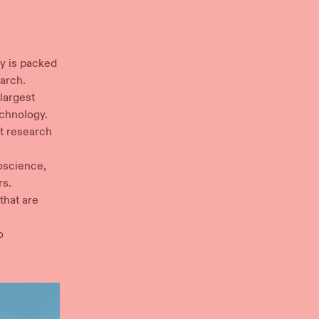
ty is packed
‌‌​​‍‌‌ ‌‍‍ ‌‍‌‌‌ ‍‌​‍‌‌​ ​ ‌​‌​​‍‌‌​ ​ ‌​‌​​‍‌‌​ ​‍​ ​‍​ ​​‌‍​ ‌‍‌‌​ ​‍‌‍‌​‌‍‌‍​ ‍‌​ ‌‌​ ‍‌‌‍​‍​ ‌‍‌‍‌‌​ ​​​‍‌‌​ ​‍​ ​‍​‍‌‌​ ‌‌‌​‌​​‍ ‍‌ ‌​‌‍‌‌‌ ‍​‌ ‌​​‍​‍‌ ‌
largest
​ ​‍​ ​‍‌‍‌‍‌‍​‍​ ​‌​ ‍​​ ‌ ​ ‌‍‌‍‌‍​ ‍​‌‍​‌‌‍‌​​ ‍‌​ ​‌​‍‌‌​ ​‍​ ​‍​‍‌‌​ ‌‌‌​‌​​‍ ‍‌‍​ ‌‍‍​‌‍‍‌‌‍ ​‌‍‌​‌ ​‍‌‍‌‌‌‍ ‍​‍‌‌​ ‌‌‌​​‍‌‌ ‌‍‍ ‌‍‌‌‌ ‍‌​‍‌‌​ ​ ‌​‌​​‍‌‌​ ​ ‌​‌​​‍‌‌​ ​‍​ ​‍​ ‍​‌‍​‌‌‍​‌​ ​​​ ‍‌​ ‍‌​ ‍​‌‍‌​​ ​‍‌‍​ ‌‍​‍​ ‌​​ ​‌​‍‌‌​ ​‍​ ​‍​‍‌‌​ ‌‌‌​‌​​‍ ‍‌ ‌​‌‍‌‌‌ ‍​‌ ‌​​‍​‍‌ ‌
nt research
roscience,
 ‌‍​ ‍‌​ ‌ ​ ‌‌​ ​​​ ​‌​‍‌‌​ ​‍​ ​‍​‍‌‌​ ‌‌‌​‌​​‍ ‍‌ ‌​‌‍‌‌‌ ‍​‌ ‌​​‍​‍‌ ‌
that are
‌‌​ ​‍​ ​‍​‍‌‌​ ‌‌‌​‌​​‍ ‍‌‍​ ‌‍‍​‌‍‍‌‌‍ ​‌‍‌​‌ ​‍‌‍‌‌‌‍ ‍​‍‌‌​ ‌‌‌​​‍‌‌ ‌‍‍ ‌‍‌‌‌ ‍‌​‍‌‌​ ​ ‌​‌​​‍‌‌​ ​ ‌​‌​​‍‌‌​ ​‍​ ​‍​ ‌‍​ ‌ ​ ‌ ‌‍​ ​ ‍​‌‍​ ​ ​‌​ ‌‍​ ​‌‌‍​ ​ ‌ ​ ​​​‍‌‌​ ​‍​ ​‍​‍‌‌​ ‌‌‌​‌​​‍ ‍‌ ‌​‌‍‌‌‌ ‍​‌ ‌​​‍​‍‌ ‌