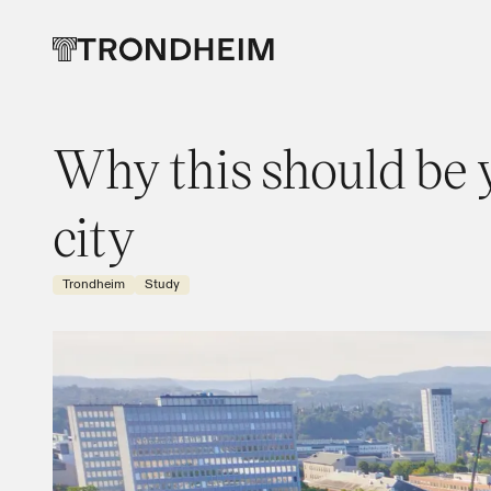
Why this should be 
city​​​​‌ ‍ ​‍​‍‌‍ ‌ ​‍‌‍‍‌‌‍‌ ‌‍‍‌‌‍ ‍​‍​‍​ ‍‍​‍​‍‌ ​ ‌‍​‌‌‍ ‍‌‍‍‌‌ ‌​‌ ‍‌​‍ ‍‌‍‍‌‌‍ ​‍​‍​‍ ​​‍​‍‌‍‍​‌ ​‍‌‍‌‌‌‍‌‍​‍​‍​ ‍‍​‍​‍‌‍‍​‌ ‌​‌ ‌​‌ ​​‌ ​ ​ ‍‍​‍ ​‍ ‌ ‌​‌ ​‍‌‍ ‌‍ ‍‌‍‌​‌‍‍​‌‍‌‌‌‍‍‌‌‍ ‌​‍ ‌‌‍​ ‌‍ ‌‍ ‌​‍ ‍‌ ​ ‌‍​‌‌‍ ‍‌‍‍‌‌ ‌​‌ ‍‌​‍ ‍‌ ​ ‌ ‌​‌ ‌‌‌‍‌​‌‍‍‌‌‍ ​‍ ‌‍‍‌‌‍ ‍‌ ‌​‌‍‌‌‌‍ ‍‌ ‌​​‍ ‌‍‌‌‌‍‌​‌‍‍‌‌ ‌​​‍ ‌‍ ‌‌‍ ‌‍‌​‌‍‌‌​ ‌‌ ​​‌ ​‍‌‍‌‌‌ ​ ‌‍‌‌‌‍ ‍‌ ‌​‌‍​‌‌ ‌​‌‍‍‌‌‍ ‌‍ ‍​ ‍ ‌‍‍‌‌‍‌​​ ‌‌‍‌‌​ ‌​​ ​ ​ ​‌​ ‌ ​ ​‌​ ‍​​ ​​​‍ ‌‌‍‌‍​ ‌ ‌‍​‌​ ‌‌​‍ ‌​ ‌​‌‍‌​‌‍‌​‌‍‌‌​‍ ‌​ ‍​‌‍‌​‌‍‌‌‌‍​‍​‍ ‌‌‍​‍​ ​‌​ ​‌​ ‌​​ ‌​‌‍‌​‌‍​ ​ ​ ‌‍​ ​ ​‍​ ‍​​ ‍‌​ ‍ ‌ ‌​‌ ‍‌‌ ​​‌‍‌‌​ ‌‌ ​​‌‍​‌‌‍‌ ‌‍‌‌​‍ ‍‌‍​‌‌ ​‍‌ ‌​‌‍‍‌‌‍​ ‌‍ ​‌‍‌‌​ ‍ ‌ ​​‌‍​‌‌ ‌​‌‍‍​​ ‌‌ ‌​‌‍‍‌‌ ‌​‌‍ ​‌‍‌‌​ ‌‍​‍‌‍​‌‌ ​ ‌‍‌‌‌‌‌‌‌ ​‍‌‍ ​​ ‌‌‍‍​‌ ‌​‌ ‌​‌ ​​‌ ​ ​‍‌‌​ ​ ‌​​‌​‍‌‌​ ​‍‌​‌‍​‍‌‌​ ​‍‌​‌‍‌ ‌​‌ ​‍‌‍ ‌‍ ‍‌‍‌​‌‍‍​‌‍‌‌‌‍‍‌‌‍ ‌​‍ ‌‌‍​ ‌‍ ‌‍ ‌​‍ ‍‌ ​ ‌‍​‌‌‍ ‍‌‍‍‌‌ ‌​‌ ‍‌​‍ ‍‌ ​ ‌ ‌​‌ ‌‌‌‍‌​‌‍‍‌‌‍ ​‍‌‍‌‍‍‌‌‍‌​​ ‌‌‍‌‌​ ‌​​ ​ ​ ​‌​ ‌ ​ ​‌​ ‍​​ ​​​‍ ‌‌‍‌‍​ ‌ ‌‍​‌​ ‌‌​‍ ‌​ ‌​‌‍‌​‌‍‌​‌‍‌‌​‍ ‌​ ‍​‌‍‌​‌‍‌‌‌‍​‍​‍ ‌‌‍​‍​ ​‌​ ​‌​ ‌​​ ‌​‌‍‌​‌‍​ ​ ​ ‌‍​ ​ ​‍​ ‍​​ ‍‌​‍‌‍‌ ‌​‌ ‍‌‌ ​​‌‍‌‌​ ‌‌ ​​‌‍​‌‌‍‌ ‌‍‌‌​‍ ‍‌‍​‌‌ ​‍‌ ‌​‌‍‍‌‌‍​ ‌‍ ​‌‍‌‌​‍‌‍‌ ​​‌‍​‌‌ ‌​‌‍‍​​ ‌‌ ‌​‌‍‍‌‌ ‌​‌‍ ​‌‍‌‌​‍​‍‌ ‌
Trondheim​​​​‌ ‍ ​‍​‍‌‍ ‌ ​‍‌‍‍‌‌‍‌ ‌‍‍‌‌‍ ‍​‍​‍​ ‍‍​‍​‍‌ ​ ‌‍​‌‌‍ ‍‌‍‍‌‌ ‌​‌ ‍‌​‍ ‍‌‍‍‌‌‍ ​‍​‍​‍ ​​‍​‍‌‍‍​‌ ​‍‌‍‌‌‌‍‌‍​‍​‍​ ‍‍​‍​‍‌‍‍​‌ ‌​‌ ‌​‌ ​​‌ ​ ​ ‍‍​‍ ​‍ ‌ ‌​‌ ​‍‌‍ ‌‍ ‍‌‍‌​‌‍‍​‌‍‌‌‌‍‍‌‌‍ ‌​‍ ‌‌‍​ ‌‍ ‌‍ ‌​‍ ‍‌ ​ ‌‍​‌‌‍ ‍‌‍‍‌‌ ‌​‌ ‍‌​‍ ‍‌ ​ ‌ ‌​‌ ‌‌‌‍‌​‌‍‍‌‌‍ ​‍ ‌‍‍‌‌‍ ‍‌ ‌​‌‍‌‌‌‍ ‍‌ ‌​​‍ ‌‍‌‌‌‍‌​‌‍‍‌‌ ‌​​‍ ‌‍ ‌‌‍ ‌‍‌​‌‍‌‌​ ‌‌ ​​‌ ​‍‌‍‌‌‌ ​ ‌‍‌‌‌‍ ‍‌ ‌​‌‍​‌‌ ‌​‌‍‍‌‌‍ ‌‍ ‍​ ‍ ‌‍‍‌‌‍‌​​ ‌​ ​‍​ ​ ​ ​‌‌‍​‍​ ‌ ​ ​‍​ ‌‌‌‍‌‍​‍ ‌​ ‍‌​ ‍​​ ‍‌‌‍‌‍​‍ ‌​ ‌​​ ‌‍​ ‌‍‌‍​ ​‍ ‌​ ‍​​ ​​‌‍​ ‌‍​‍​‍ ‌​ ‌ ​ ‍‌​ ​​​ ​‌​ ‌​​ ‌ ​ ​‍‌‍‌‌​ ​‌​ ‍​​ ​​​ ​‍​ ‍ ‌ ‌​‌ ‍‌‌ ​​‌‍‌‌​ ‌‌ ‌​‌‍​‌‌‍‌ ​ ‍ ‌ ​​‌‍​‌‌ ‌​‌‍‍​​ ‌‌ ‌​‌‍‍‌‌ ‌​‌‍ ​‌‍‌‌​‍‌‌​ ‌‌‌​​‍‌‌ ‌‍‍ ‌‍‌‌‌ ‍‌​‍‌‌​ ​ ‌​‌​​‍‌‌​ ​ ‌​‌​​‍‌‌​ ​‍​ ​‍‌‍‌‌‌‍ ‍​‍‌‌​ ​‍​ ​‍​‍‌‌​ ‌‌‌​‌​​‍ ‍‌ ‌‍‌‍​‌‌‍ ​‌ ‌‌‌‍‌‌​ ‌‍​‍‌‍​‌‌ ​ ‌‍‌‌‌‌‌‌‌ ​‍‌‍ ​​ ‌‌‍‍​‌ ‌​‌ ‌​‌ ​​‌ ​ ​‍‌‌​ ​ ‌​​‌​‍‌‌​ ​‍‌​‌‍​‍‌‌​ ​‍‌​‌‍‌ ‌​‌ ​‍‌‍ ‌‍ ‍‌‍‌​‌‍‍​‌‍‌‌‌‍‍‌‌‍ ‌​‍ ‌‌‍​ ‌‍ ‌‍ ‌​‍ ‍‌ ​ ‌‍​‌‌‍ ‍‌‍‍‌‌ ‌​‌ ‍‌​‍ ‍‌ ​ ‌ ‌​‌ ‌‌‌‍‌​‌‍‍‌‌‍ ​‍‌‍‌‍‍‌‌‍‌​​ ‌​ ​‍​ ​ ​ ​‌‌‍​‍​ ‌ ​ ​‍​ ‌‌‌‍‌‍​‍ ‌​ ‍‌​ ‍​​ ‍‌‌‍‌‍​‍ ‌​ ‌​​ ‌‍​ ‌‍‌‍​ ​‍ ‌​ ‍​​ ​​‌‍​ ‌‍​‍​‍ ‌​ ‌ ​ ‍‌​ ​​​ ​‌​ ‌​​ ‌ ​ ​‍‌‍‌‌​ ​‌​ ‍​​ ​​​ ​‍​‍‌‍‌ ‌​‌ ‍‌‌ ​​‌‍‌‌​ ‌‌ ‌​‌‍​‌‌‍‌ ​‍‌‍‌ ​​‌‍​‌‌ ‌​‌‍‍​​ ‌‌ ‌​‌‍‍‌‌ ‌​‌‍ ​‌‍‌‌​‍‌‌​ ‌‌‌​​‍‌‌ ‌‍‍ ‌‍‌‌‌ ‍‌​‍‌‌​ ​ ‌​‌​​‍‌‌​ ​ ‌​‌​​‍‌‌​ ​‍​ ​‍‌‍‌‌‌‍ ‍​‍‌‌​ ​‍​ ​‍​‍‌‌​ ‌‌‌​‌​​‍ ‍‌ ‌‍‌‍​‌‌‍ ​‌ ‌‌‌‍‌‌​‍​‍‌ ‌
Study​​​​‌ ‍ ​‍​‍‌‍ ‌ ​‍‌‍‍‌‌‍‌ ‌‍‍‌‌‍ ‍​‍​‍​ ‍‍​‍​‍‌ ​ ‌‍​‌‌‍ ‍‌‍‍‌‌ ‌​‌ ‍‌​‍ ‍‌‍‍‌‌‍ ​‍​‍​‍ ​​‍​‍‌‍‍​‌ ​‍‌‍‌‌‌‍‌‍​‍​‍​ ‍‍​‍​‍‌‍‍​‌ ‌​‌ ‌​‌ ​​‌ ​ ​ ‍‍​‍ ​‍ ‌ ‌​‌ ​‍‌‍ ‌‍ ‍‌‍‌​‌‍‍​‌‍‌‌‌‍‍‌‌‍ ‌​‍ ‌‌‍​ ‌‍ ‌‍ ‌​‍ ‍‌ ​ ‌‍​‌‌‍ ‍‌‍‍‌‌ ‌​‌ ‍‌​‍ ‍‌ ​ ‌ ‌​‌ ‌‌‌‍‌​‌‍‍‌‌‍ ​‍ ‌‍‍‌‌‍ ‍‌ ‌​‌‍‌‌‌‍ ‍‌ ‌​​‍ ‌‍‌‌‌‍‌​‌‍‍‌‌ ‌​​‍ ‌‍ ‌‌‍ ‌‍‌​‌‍‌‌​ ‌‌ ​​‌ ​‍‌‍‌‌‌ ​ ‌‍‌‌‌‍ ‍‌ ‌​‌‍​‌‌ ‌​‌‍‍‌‌‍ ‌‍ ‍​ ‍ ‌‍‍‌‌‍‌​​ ‌​ ​‍‌‍‌‍‌‍‌​​ ‌​​ ‍​​ ​ ‌‍​‍​ ​‍​‍ ‌​ ‌‌‌‍‌‍​ ‌‌​ ‌‌​‍ ‌​ ‌​​ ‌‍​ ‌‌​ ​‍​‍ ‌​ ‍​‌‍​ ‌‍​‍​ ‌​​‍ ‌‌‍‌‍‌‍​ ‌‍‌‍​ ‌‌‌‍​‌​ ‌ ‌‍‌‍​ ‍‌​ ‌ ​ ‍‌​ ​‌​ ‌‍​ ‍ ‌ ‌​‌ ‍‌‌ ​​‌‍‌‌​ ‌‌ ‌​‌‍​‌‌‍‌ ​ ‍ ‌ ​​‌‍​‌‌ ‌​‌‍‍​​ ‌‌ ‌​‌‍‍‌‌ ‌​‌‍ ​‌‍‌‌​‍‌‌​ ‌‌‌​​‍‌‌ ‌‍‍ ‌‍‌‌‌ ‍‌​‍‌‌​ ​ ‌​‌​​‍‌‌​ ​ ‌​‌​​‍‌‌​ ​‍​ ​‍‌‍‌‌‌‍ ‍​‍‌‌​ ​‍​ ​‍​‍‌‌​ ‌‌‌​‌​​‍ ‍‌ ‌‍‌‍​‌‌‍ ​‌ ‌‌‌‍‌‌​ ‌‍​‍‌‍​‌‌ ​ ‌‍‌‌‌‌‌‌‌ ​‍‌‍ ​​ ‌‌‍‍​‌ ‌​‌ ‌​‌ ​​‌ ​ ​‍‌‌​ ​ ‌​​‌​‍‌‌​ ​‍‌​‌‍​‍‌‌​ ​‍‌​‌‍‌ ‌​‌ ​‍‌‍ ‌‍ ‍‌‍‌​‌‍‍​‌‍‌‌‌‍‍‌‌‍ ‌​‍ ‌‌‍​ ‌‍ ‌‍ ‌​‍ ‍‌ ​ ‌‍​‌‌‍ ‍‌‍‍‌‌ ‌​‌ ‍‌​‍ ‍‌ ​ ‌ ‌​‌ ‌‌‌‍‌​‌‍‍‌‌‍ ​‍‌‍‌‍‍‌‌‍‌​​ ‌​ ​‍‌‍‌‍‌‍‌​​ ‌​​ ‍​​ ​ ‌‍​‍​ ​‍​‍ ‌​ ‌‌‌‍‌‍​ ‌‌​ ‌‌​‍ ‌​ ‌​​ ‌‍​ ‌‌​ ​‍​‍ ‌​ ‍​‌‍​ ‌‍​‍​ ‌​​‍ ‌‌‍‌‍‌‍​ ‌‍‌‍​ ‌‌‌‍​‌​ ‌ ‌‍‌‍​ ‍‌​ ‌ ​ ‍‌​ ​‌​ ‌‍​‍‌‍‌ ‌​‌ ‍‌‌ ​​‌‍‌‌​ ‌‌ ‌​‌‍​‌‌‍‌ ​‍‌‍‌ ​​‌‍​‌‌ ‌​‌‍‍​​ ‌‌ ‌​‌‍‍‌‌ ‌​‌‍ ​‌‍‌‌​‍‌‌​ ‌‌‌​​‍‌‌ ‌‍‍ ‌‍‌‌‌ ‍‌​‍‌‌​ ​ ‌​‌​​‍‌‌​ ​ ‌​‌​​‍‌‌​ ​‍​ ​‍‌‍‌‌‌‍ ‍​‍‌‌​ ​‍​ ​‍​‍‌‌​ ‌‌‌​‌​​‍ ‍‌ ‌‍‌‍​‌‌‍ ​‌ ‌‌‌‍‌‌​‍​‍‌ ‌