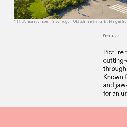
NTNU's main campus - Gløshaugen. Old administration building in front is a symbol of Trondheim as a student destination. Photo: Tormod Igelø Ellingsen​​​​‌ ‍ ​‍​‍‌‍ ‌ ​‍‌‍‍‌‌‍‌ ‌‍‍‌‌‍ ‍​‍​‍​ ‍‍​‍​‍‌ ​ ‌‍​‌‌‍ ‍‌‍‍‌‌ ‌​‌ ‍‌​‍ ‍‌‍‍‌‌‍ ​‍​‍​‍ ​​‍​‍‌‍‍​‌ ​‍‌‍‌‌‌‍‌‍​‍​‍​ ‍‍​‍​‍‌‍‍​‌ ‌​‌ ‌​‌ ​​‌ ​ ​ ‍‍​‍ ​‍ ‌ ‌​‌ ​‍‌‍ ‌‍ ‍‌‍‌​‌‍‍​‌‍‌‌‌‍‍‌‌‍ ‌​‍ ‌‌‍​ ‌‍ ‌‍ ‌​‍ ‍‌ ​ ‌‍​‌‌‍ ‍‌‍‍‌‌ ‌​‌ ‍‌​‍ ‍‌ ​ ‌ ‌​‌ ‌‌‌‍‌​‌‍‍‌‌‍ ​‍ ‌‍‍‌‌‍ ‍‌ ‌​‌‍‌‌‌‍ ‍‌ ‌​​‍ ‌‍‌‌‌‍‌​‌‍‍‌‌ ‌​​‍ ‌‍ ‌‌‍ ‌‍‌​‌‍‌‌​ ‌‌ ​​‌ ​‍‌‍‌‌‌ ​ ‌‍‌‌‌‍ ‍‌ ‌​‌‍​‌‌ ‌​‌‍‍‌‌‍ ‌‍ ‍​ ‍ ‌‍‍‌‌‍‌​​ ‌‌‍‍‌‌‍ ‌‌‍​‌‌‍‌ ‌‍‌‌​‍ ‌​ ‍​‌‍​ ​ ‍​‌‍​ ‌‍​‍​ ‍‌‌‍​‍‌‍​‌​ ‌ ​ ‌ ​ ‍​‌‍‌‌​ ‍‌​ ‍‌​ ‌ ​ ‌ ​ ‌‌​ ​​‌‍​ ​ ‌ ​ ‌‌​ ‌​‌‍‌‌​ ​ ​ ​‌​ ‌‍​ ​‌‌‍‌‌​ ‌‍​ ‌​​ ​​‌‍​ ​ ‍​​ ​‍‌‍​ ‌‍‌‍‌‍​‍​ ​‌​ ​‌‌‍​ ​‍ ‌​ 
5min read
Picture 
cutting-
through 
Known fo
and jaw-
for an unforgettable academic journey. ​​​​‌ ‍ ​‍​‍‌‍ ‌ ​‍‌‍‍‌‌‍‌ ‌‍‍‌‌‍ ‍​‍​‍​ ‍‍​‍​‍‌ ​ ‌‍​‌‌‍ ‍‌‍‍‌‌ ‌​‌ ‍‌​‍ ‍‌‍‍‌‌‍ ​‍​‍​‍ ​​‍​‍‌‍‍​‌ ​‍‌‍‌‌‌‍‌‍​‍​‍​ ‍‍​‍​‍‌‍‍​‌ ‌​‌ ‌​‌ ​​‌ ​ ​ ‍‍​‍ ​‍ ‌ ‌​‌ ​‍‌‍ ‌‍ ‍‌‍‌​‌‍‍​‌‍‌‌‌‍‍‌‌‍ ‌​‍ ‌‌‍​ ‌‍ ‌‍ ‌​‍ ‍‌ ​ ‌‍​‌‌‍ ‍‌‍‍‌‌ ‌​‌ ‍‌​‍ ‍‌ ​ ‌ ‌​‌ ‌‌‌‍‌​‌‍‍‌‌‍ ​‍ ‌‍‍‌‌‍ ‍‌ ‌​‌‍‌‌‌‍ ‍‌ ‌​​‍ ‌‍‌‌‌‍‌​‌‍‍‌‌ ‌​​‍ ‌‍ ‌‌‍ ‌‍‌​‌‍‌‌​ ‌‌ ​​‌ ​‍‌‍‌‌‌ ​ ‌‍‌‌‌‍ ‍‌ ‌​‌‍