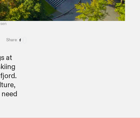
​‌ ‌​‌‍‍‌‌‍ ‌‍ ‍‌ ​ ​‍ ‍‌‍‌‌‌‍ ‍​‍​‍‌ ‌
Share
s at
kiing
fjord.
ture,
u need