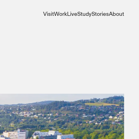
Visit​​​​‌ ‍ ​‍​‍‌‍ ‌ ​‍‌‍‍‌‌‍‌ ‌‍‍‌‌‍ ‍​‍​‍​ ‍‍​‍​‍‌ ​ ‌‍​‌‌‍ ‍‌‍‍‌‌ ‌​‌ ‍‌​‍ ‍‌‍‍‌‌‍ ​‍​‍​‍ ​​‍​‍‌‍‍​‌ ​‍‌‍‌‌‌‍‌‍​‍​‍​ ‍‍​‍​‍‌‍‍​‌ ‌​‌ ‌​‌ ​​‌ ​ ​ ‍‍​‍ ​‍ ‌ ‌​‌ ​‍‌‍ ‌‍ ‍‌‍‌​‌‍‍​‌‍‌‌‌‍‍‌‌‍ ‌​‍ ‌‌‍​ ‌‍ ‌‍ ‌​‍ ‍‌ ​ ‌‍​‌‌‍ ‍‌‍‍‌‌ ‌​‌ ‍‌​‍ ‍‌ ​ ‌ ‌​‌ ‌‌‌‍‌​‌‍‍‌‌‍ ​‍ ‌‍‍‌‌‍ ‍‌ ‌​‌‍‌‌‌‍ ‍‌ ‌​​‍ ‌‍‌‌‌‍‌​‌‍‍‌‌ ‌​​‍ ‌‍ ‌‌‍ ‌‍‌​‌‍‌‌​ ‌‌ ​​‌ ​‍‌‍‌‌‌ ​ ‌‍‌‌‌‍ ‍‌ ‌​‌‍​‌‌ ‌​‌‍‍‌‌‍ ‌‍ ‍​ ‍ ‌‍‍‌‌‍‌​​ ‌‌‍ ‍‌‍​‌‌ ‌‍​‍ ‌‌‍‌‌‌‍ ‍​ ‍ ‌ ‌​‌ ‍‌‌ ​​‌‍‌‌​ ‌‌‍ ‍‌‍​‌‌ ‌‍​ ‍ ‌ ​​‌‍​‌‌ ‌​‌‍‍​​ ‌‌‍ ‌‌‍​‌‌‍‍‌‌‍ ‍‌​ ​‌‍‍‌‌‍ ‍‌‍‍ ‌ ​ ​‍‌‌​ ‌‌‌​​‍‌‌ ‌‍‍ ‌‍‌‌‌ ‍‌​‍‌‌​ ​ ‌​‌​​‍‌‌​ ​ ‌​‌​​‍‌‌​ ​‍​ ​‍​ ​ ​ ‌‌​ ‌ ‌‍​‍​ ​​‌‍​‍‌‍‌‌‌‍​ ​ ​​​ ​‌​ ​‍‌‍‌‍​‍‌‌​ ​‍​ ​‍​‍‌‌​ ‌‌‌​‌​​‍ ‍‌ ‌​‌‍‍‌‌ ‌​‌‍ ​‌‍‌‌​ ‌‍​‍‌‍​‌‌ ​ ‌‍‌‌‌‌‌‌‌ ​‍‌‍ ​​ ‌‌‍‍​‌ ‌​‌ ‌​‌ ​​‌ ​ ​‍‌‌​ ​ ‌​​‌​‍‌‌​ ​‍‌​‌‍​‍‌‌​ ​‍‌​‌‍‌ ‌​‌ ​‍‌‍ ‌‍ ‍‌‍‌​‌‍‍​‌‍‌‌‌‍‍‌‌‍ ‌​‍ ‌‌‍​ ‌‍ ‌‍ ‌​‍ ‍‌ ​ ‌‍​‌‌‍ ‍‌‍‍‌‌ ‌​‌ ‍‌​‍ ‍‌ ​ ‌ ‌​‌ ‌‌‌‍‌​‌‍‍‌‌‍ ​‍‌‍‌‍‍‌‌‍‌​​ ‌‌‍ ‍‌‍​‌‌ ‌‍​‍ ‌‌‍‌‌‌‍ ‍​‍‌‍‌ ‌​‌ ‍‌‌ ​​‌‍‌‌​ ‌‌‍ ‍‌‍​‌‌ ‌‍​‍‌‍‌ ​​‌‍​‌‌ ‌​‌‍‍​​ ‌‌‍ ‌‌‍​‌‌‍‍‌‌‍ ‍‌​ ​‌‍‍‌‌‍ ‍‌‍‍ ‌ ​ ​‍‌‌​ ‌‌‌​​‍‌‌ ‌‍‍ ‌‍‌‌‌ ‍‌​‍‌‌​ ​ ‌​‌​​‍‌‌​ ​ ‌​‌​​‍‌‌​ ​‍​ ​‍​ ​ ​ ‌‌​ ‌ ‌‍​‍​ ​​‌‍​‍‌‍‌‌‌‍​ ​ ​​​ ​‌​ ​‍‌‍‌‍​‍‌‌​ ​‍​ ​‍​‍‌‌​ ‌‌‌​‌​​‍ ‍‌ ‌​‌‍‍‌‌ ‌​‌‍ ​‌‍‌‌​‍​‍‌ ‌
Work​​​​‌ ‍ ​‍​‍‌‍ ‌ ​‍‌‍‍‌‌‍‌ ‌‍‍‌‌‍ ‍​‍​‍​ ‍‍​‍​‍‌ ​ ‌‍​‌‌‍ ‍‌‍‍‌‌ ‌​‌ ‍‌​‍ ‍‌‍‍‌‌‍ ​‍​‍​‍ ​​‍​‍‌‍‍​‌ ​‍‌‍‌‌‌‍‌‍​‍​‍​ ‍‍​‍​‍‌‍‍​‌ ‌​‌ ‌​‌ ​​‌ ​ ​ ‍‍​‍ ​‍ ‌ ‌​‌ ​‍‌‍ ‌‍ ‍‌‍‌​‌‍‍​‌‍‌‌‌‍‍‌‌‍ ‌​‍ ‌‌‍​ ‌‍ ‌‍ ‌​‍ ‍‌ ​ ‌‍​‌‌‍ ‍‌‍‍‌‌ ‌​‌ ‍‌​‍ ‍‌ ​ ‌ ‌​‌ ‌‌‌‍‌​‌‍‍‌‌‍ ​‍ ‌‍‍‌‌‍ ‍‌ ‌​‌‍‌‌‌‍ ‍‌ ‌​​‍ ‌‍‌‌‌‍‌​‌‍‍‌‌ ‌​​‍ ‌‍ ‌‌‍ ‌‍‌​‌‍‌‌​ ‌‌ ​​‌ ​‍‌‍‌‌‌ ​ ‌‍‌‌‌‍ ‍‌ ‌​‌‍​‌‌ ‌​‌‍‍‌‌‍ ‌‍ ‍​ ‍ ‌‍‍‌‌‍‌​​ ‌‌‍ ‍‌‍​‌‌ ‌‍​‍ ‌‌‍‌‌‌‍ ‍​ ‍ ‌ ‌​‌ ‍‌‌ ​​‌‍‌‌​ ‌‌‍ ‍‌‍​‌‌ ‌‍​ ‍ ‌ ​​‌‍​‌‌ ‌​‌‍‍​​ ‌‌‍ ‌‌‍​‌‌‍‍‌‌‍ ‍‌​ ​‌‍‍‌‌‍ ‍‌‍‍ ‌ ​ ​‍‌‌​ ‌‌‌​​‍‌‌ ‌‍‍ ‌‍‌‌‌ ‍‌​‍‌‌​ ​ ‌​‌​​‍‌‌​ ​ ‌​‌​​‍‌‌​ ​‍​ ​‍​ ​‌‌‍​‍​ ‌​​ ​‌​ ‌ ‌‍‌​​ ‌​​ ‌ ​ ‌‌​ ‌‌‌‍​ ​ ‌ ​‍‌‌​ ​‍​ ​‍​‍‌‌​ ‌‌‌​‌​​‍ ‍‌ ‌​‌‍‍‌‌ ‌​‌‍ ​‌‍‌‌​ ‌‍​‍‌‍​‌‌ ​ ‌‍‌‌‌‌‌‌‌ ​‍‌‍ ​​ ‌‌‍‍​‌ ‌​‌ ‌​‌ ​​‌ ​ ​‍‌‌​ ​ ‌​​‌​‍‌‌​ ​‍‌​‌‍​‍‌‌​ ​‍‌​‌‍‌ ‌​‌ ​‍‌‍ ‌‍ ‍‌‍‌​‌‍‍​‌‍‌‌‌‍‍‌‌‍ ‌​‍ ‌‌‍​ ‌‍ ‌‍ ‌​‍ ‍‌ ​ ‌‍​‌‌‍ ‍‌‍‍‌‌ ‌​‌ ‍‌​‍ ‍‌ ​ ‌ ‌​‌ ‌‌‌‍‌​‌‍‍‌‌‍ ​‍‌‍‌‍‍‌‌‍‌​​ ‌‌‍ ‍‌‍​‌‌ ‌‍​‍ ‌‌‍‌‌‌‍ ‍​‍‌‍‌ ‌​‌ ‍‌‌ ​​‌‍‌‌​ ‌‌‍ ‍‌‍​‌‌ ‌‍​‍‌‍‌ ​​‌‍​‌‌ ‌​‌‍‍​​ ‌‌‍ ‌‌‍​‌‌‍‍‌‌‍ ‍‌​ ​‌‍‍‌‌‍ ‍‌‍‍ ‌ ​ ​‍‌‌​ ‌‌‌​​‍‌‌ ‌‍‍ ‌‍‌‌‌ ‍‌​‍‌‌​ ​ ‌​‌​​‍‌‌​ ​ ‌​‌​​‍‌‌​ ​‍​ ​‍​ ​‌‌‍​‍​ ‌​​ ​‌​ ‌ ‌‍‌​​ ‌​​ ‌ ​ ‌‌​ ‌‌‌‍​ ​ ‌ ​‍‌‌​ ​‍​ ​‍​‍‌‌​ ‌‌‌​‌​​‍ ‍‌ ‌​‌‍‍‌‌ ‌​‌‍ ​‌‍‌‌​‍​‍‌ ‌
Live​​​​‌ ‍ ​‍​‍‌‍ ‌ ​‍‌‍‍‌‌‍‌ ‌‍‍‌‌‍ ‍​‍​‍​ ‍‍​‍​‍‌ ​ ‌‍​‌‌‍ ‍‌‍‍‌‌ ‌​‌ ‍‌​‍ ‍‌‍‍‌‌‍ ​‍​‍​‍ ​​‍​‍‌‍‍​‌ ​‍‌‍‌‌‌‍‌‍​‍​‍​ ‍‍​‍​‍‌‍‍​‌ ‌​‌ ‌​‌ ​​‌ ​ ​ ‍‍​‍ ​‍ ‌ ‌​‌ ​‍‌‍ ‌‍ ‍‌‍‌​‌‍‍​‌‍‌‌‌‍‍‌‌‍ ‌​‍ ‌‌‍​ ‌‍ ‌‍ ‌​‍ ‍‌ ​ ‌‍​‌‌‍ ‍‌‍‍‌‌ ‌​‌ ‍‌​‍ ‍‌ ​ ‌ ‌​‌ ‌‌‌‍‌​‌‍‍‌‌‍ ​‍ ‌‍‍‌‌‍ ‍‌ ‌​‌‍‌‌‌‍ ‍‌ ‌​​‍ ‌‍‌‌‌‍‌​‌‍‍‌‌ ‌​​‍ ‌‍ ‌‌‍ ‌‍‌​‌‍‌‌​ ‌‌ ​​‌ ​‍‌‍‌‌‌ ​ ‌‍‌‌‌‍ ‍‌ ‌​‌‍​‌‌ ‌​‌‍‍‌‌‍ ‌‍ ‍​ ‍ ‌‍‍‌‌‍‌​​ ‌‌‍ ‍‌‍​‌‌ ‌‍​‍ ‌‌‍‌‌‌‍ ‍​ ‍ ‌ ‌​‌ ‍‌‌ ​​‌‍‌‌​ ‌‌‍ ‍‌‍​‌‌ ‌‍​ ‍ ‌ ​​‌‍​‌‌ ‌​‌‍‍​​ ‌‌‍ ‌‌‍​‌‌‍‍‌‌‍ ‍‌​ ​‌‍‍‌‌‍ ‍‌‍‍ ‌ ​ ​‍‌‌​ ‌‌‌​​‍‌‌ ‌‍‍ ‌‍‌‌‌ ‍‌​‍‌‌​ ​ ‌​‌​​‍‌‌​ ​ ‌​‌​​‍‌‌​ ​‍​ ​‍​ ‌​​ ‌ ‌‍‌‍‌‍‌‍‌‍​‍​ ‌ ‌‍‌​‌‍​ ​ ‍‌​ ‌​‌‍​ ‌‍​‌​‍‌‌​ ​‍​ ​‍​‍‌‌​ ‌‌‌​‌​​‍ ‍‌ ‌​‌‍‍‌‌ ‌​‌‍ ​‌‍‌‌​ ‌‍​‍‌‍​‌‌ ​ ‌‍‌‌‌‌‌‌‌ ​‍‌‍ ​​ ‌‌‍‍​‌ ‌​‌ ‌​‌ ​​‌ ​ ​‍‌‌​ ​ ‌​​‌​‍‌‌​ ​‍‌​‌‍​‍‌‌​ ​‍‌​‌‍‌ ‌​‌ ​‍‌‍ ‌‍ ‍‌‍‌​‌‍‍​‌‍‌‌‌‍‍‌‌‍ ‌​‍ ‌‌‍​ ‌‍ ‌‍ ‌​‍ ‍‌ ​ ‌‍​‌‌‍ ‍‌‍‍‌‌ ‌​‌ ‍‌​‍ ‍‌ ​ ‌ ‌​‌ ‌‌‌‍‌​‌‍‍‌‌‍ ​‍‌‍‌‍‍‌‌‍‌​​ ‌‌‍ ‍‌‍​‌‌ ‌‍​‍ ‌‌‍‌‌‌‍ ‍​‍‌‍‌ ‌​‌ ‍‌‌ ​​‌‍‌‌​ ‌‌‍ ‍‌‍​‌‌ ‌‍​‍‌‍‌ ​​‌‍​‌‌ ‌​‌‍‍​​ ‌‌‍ ‌‌‍​‌‌‍‍‌‌‍ ‍‌​ ​‌‍‍‌‌‍ ‍‌‍‍ ‌ ​ ​‍‌‌​ ‌‌‌​​‍‌‌ ‌‍‍ ‌‍‌‌‌ ‍‌​‍‌‌​ ​ ‌​‌​​‍‌‌​ ​ ‌​‌​​‍‌‌​ ​‍​ ​‍​ ‌​​ ‌ ‌‍‌‍‌‍‌‍‌‍​‍​ ‌ ‌‍‌​‌‍​ ​ ‍‌​ ‌​‌‍​ ‌‍​‌​‍‌‌​ ​‍​ ​‍​‍‌‌​ ‌‌‌​‌​​‍ ‍‌ ‌​‌‍‍‌‌ ‌​‌‍ ​‌‍‌‌​‍​‍‌ ‌
Study​​​​‌ ‍ ​‍​‍‌‍ ‌ ​‍‌‍‍‌‌‍‌ ‌‍‍‌‌‍ ‍​‍​‍​ ‍‍​‍​‍‌ ​ ‌‍​‌‌‍ ‍‌‍‍‌‌ ‌​‌ ‍‌​‍ ‍‌‍‍‌‌‍ ​‍​‍​‍ ​​‍​‍‌‍‍​‌ ​‍‌‍‌‌‌‍‌‍​‍​‍​ ‍‍​‍​‍‌‍‍​‌ ‌​‌ ‌​‌ ​​‌ ​ ​ ‍‍​‍ ​‍ ‌ ‌​‌ ​‍‌‍ ‌‍ ‍‌‍‌​‌‍‍​‌‍‌‌‌‍‍‌‌‍ ‌​‍ ‌‌‍​ ‌‍ ‌‍ ‌​‍ ‍‌ ​ ‌‍​‌‌‍ ‍‌‍‍‌‌ ‌​‌ ‍‌​‍ ‍‌ ​ ‌ ‌​‌ ‌‌‌‍‌​‌‍‍‌‌‍ ​‍ ‌‍‍‌‌‍ ‍‌ ‌​‌‍‌‌‌‍ ‍‌ ‌​​‍ ‌‍‌‌‌‍‌​‌‍‍‌‌ ‌​​‍ ‌‍ ‌‌‍ ‌‍‌​‌‍‌‌​ ‌‌ ​​‌ ​‍‌‍‌‌‌ ​ ‌‍‌‌‌‍ ‍‌ ‌​‌‍​‌‌ ‌​‌‍‍‌‌‍ ‌‍ ‍​ ‍ ‌‍‍‌‌‍‌​​ ‌‌‍ ‍‌‍​‌‌ ‌‍​‍ ‌‌‍‌‌‌‍ ‍​ ‍ ‌ ‌​‌ ‍‌‌ ​​‌‍‌‌​ ‌‌‍ ‍‌‍​‌‌ ‌‍​ ‍ ‌ ​​‌‍​‌‌ ‌​‌‍‍​​ ‌‌‍ ‌‌‍​‌‌‍‍‌‌‍ ‍‌​ ​‌‍‍‌‌‍ ‍‌‍‍ ‌ ​ ​‍‌‌​ ‌‌‌​​‍‌‌ ‌‍‍ ‌‍‌‌‌ ‍‌​‍‌‌​ ​ ‌​‌​​‍‌‌​ ​ ‌​‌​​‍‌‌​ ​‍​ ​‍‌‍​ ‌‍​‌‌‍​‌​ ‌ ​ ​ ​ ‍‌​ ‍‌‌‍​‌‌‍​‍‌‍​‌​ ‌‌‌‍‌‌​‍‌‌​ ​‍​ ​‍​‍‌‌​ ‌‌‌​‌​​‍ ‍‌ ‌​‌‍‍‌‌ ‌​‌‍ ​‌‍‌‌​ ‌‍​‍‌‍​‌‌ ​ ‌‍‌‌‌‌‌‌‌ ​‍‌‍ ​​ ‌‌‍‍​‌ ‌​‌ ‌​‌ ​​‌ ​ ​‍‌‌​ ​ ‌​​‌​‍‌‌​ ​‍‌​‌‍​‍‌‌​ ​‍‌​‌‍‌ ‌​‌ ​‍‌‍ ‌‍ ‍‌‍‌​‌‍‍​‌‍‌‌‌‍‍‌‌‍ ‌​‍ ‌‌‍​ ‌‍ ‌‍ ‌​‍ ‍‌ ​ ‌‍​‌‌‍ ‍‌‍‍‌‌ ‌​‌ ‍‌​‍ ‍‌ ​ ‌ ‌​‌ ‌‌‌‍‌​‌‍‍‌‌‍ ​‍‌‍‌‍‍‌‌‍‌​​ ‌‌‍ ‍‌‍​‌‌ ‌‍​‍ ‌‌‍‌‌‌‍ ‍​‍‌‍‌ ‌​‌ ‍‌‌ ​​‌‍‌‌​ ‌‌‍ ‍‌‍​‌‌ ‌‍​‍‌‍‌ ​​‌‍​‌‌ ‌​‌‍‍​​ ‌‌‍ ‌‌‍​‌‌‍‍‌‌‍ ‍‌​ ​‌‍‍‌‌‍ ‍‌‍‍ ‌ ​ ​‍‌‌​ ‌‌‌​​‍‌‌ ‌‍‍ ‌‍‌‌‌ ‍‌​‍‌‌​ ​ ‌​‌​​‍‌‌​ ​ ‌​‌​​‍‌‌​ ​‍​ ​‍‌‍​ ‌‍​‌‌‍​‌​ ‌ ​ ​ ​ ‍‌​ ‍‌‌‍​‌‌‍​‍‌‍​‌​ ‌‌‌‍‌‌​‍‌‌​ ​‍​ ​‍​‍‌‌​ ‌‌‌​‌​​‍ ‍‌ ‌​‌‍‍‌‌ ‌​‌‍ ​‌‍‌‌​‍​‍‌ ‌
Stories​​​​‌ ‍ ​‍​‍‌‍ ‌ ​‍‌‍‍‌‌‍‌ ‌‍‍‌‌‍ ‍​‍​‍​ ‍‍​‍​‍‌ ​ ‌‍​‌‌‍ ‍‌‍‍‌‌ ‌​‌ ‍‌​‍ ‍‌‍‍‌‌‍ ​‍​‍​‍ ​​‍​‍‌‍‍​‌ ​‍‌‍‌‌‌‍‌‍​‍​‍​ ‍‍​‍​‍‌‍‍​‌ ‌​‌ ‌​‌ ​​‌ ​ ​ ‍‍​‍ ​‍ ‌ ‌​‌ ​‍‌‍ ‌‍ ‍‌‍‌​‌‍‍​‌‍‌‌‌‍‍‌‌‍ ‌​‍ ‌‌‍​ ‌‍ ‌‍ ‌​‍ ‍‌ ​ ‌‍​‌‌‍ ‍‌‍‍‌‌ ‌​‌ ‍‌​‍ ‍‌ ​ ‌ ‌​‌ ‌‌‌‍‌​‌‍‍‌‌‍ ​‍ ‌‍‍‌‌‍ ‍‌ ‌​‌‍‌‌‌‍ ‍‌ ‌​​‍ ‌‍‌‌‌‍‌​‌‍‍‌‌ ‌​​‍ ‌‍ ‌‌‍ ‌‍‌​‌‍‌‌​ ‌‌ ​​‌ ​‍‌‍‌‌‌ ​ ‌‍‌‌‌‍ ‍‌ ‌​‌‍​‌‌ ‌​‌‍‍‌‌‍ ‌‍ ‍​ ‍ ‌‍‍‌‌‍‌​​ ‌‌‍ ‍‌‍​‌‌ ‌‍​‍ ‌‌‍‌‌‌‍ ‍​ ‍ ‌ ‌​‌ ‍‌‌ ​​‌‍‌‌​ ‌‌‍ ‍‌‍​‌‌ ‌‍​ ‍ ‌ ​​‌‍​‌‌ ‌​‌‍‍​​ ‌‌ ​ ‌‍‌‌‌‍​ ‌‍ ‌‍ ‍‌‍‌​‌‍​‌‌ ​‍‌ ‍‌‌​ ​‌‍‍‌‌‍ ‍‌‍‍ ‌ ​ ​‍‌‌​ ‌‌‌​​‍‌‌ ‌‍‍ ‌‍‌‌‌ ‍‌​‍‌‌​ ​ ‌​‌​​‍‌‌​ ​ ‌​‌​​‍‌‌​ ​‍​ ​‍​ ​ ​ ‍​​ ​‍​ ‌‍​ ‍‌‌‍‌‍​ ​​‌‍​ ​ ‌​​ ‌​‌‍​‌​ ‍​​‍‌‌​ ​‍​ ​‍​‍‌‌​ ‌‌‌​‌​​‍ ‍‌ ‌​‌‍‍‌‌ ‌​‌‍ ​‌‍‌‌​ ‌‍​‍‌‍​‌‌ ​ ‌‍‌‌‌‌‌‌‌ ​‍‌‍ ​​ ‌‌‍‍​‌ ‌​‌ ‌​‌ ​​‌ ​ ​‍‌‌​ ​ ‌​​‌​‍‌‌​ ​‍‌​‌‍​‍‌‌​ ​‍‌​‌‍‌ ‌​‌ ​‍‌‍ ‌‍ ‍‌‍‌​‌‍‍​‌‍‌‌‌‍‍‌‌‍ ‌​‍ ‌‌‍​ ‌‍ ‌‍ ‌​‍ ‍‌ ​ ‌‍​‌‌‍ ‍‌‍‍‌‌ ‌​‌ ‍‌​‍ ‍‌ ​ ‌ ‌​‌ ‌‌‌‍‌​‌‍‍‌‌‍ ​‍‌‍‌‍‍‌‌‍‌​​ ‌‌‍ ‍‌‍​‌‌ ‌‍​‍ ‌‌‍‌‌‌‍ ‍​‍‌‍‌ ‌​‌ ‍‌‌ ​​‌‍‌‌​ ‌‌‍ ‍‌‍​‌‌ ‌‍​‍‌‍‌ ​​‌‍​‌‌ ‌​‌‍‍​​ ‌‌ ​ ‌‍‌‌‌‍​ ‌‍ ‌‍ ‍‌‍‌​‌‍​‌‌ ​‍‌ ‍‌‌​ ​‌‍‍‌‌‍ ‍‌‍‍ ‌ ​ ​‍‌‌​ ‌‌‌​​‍‌‌ ‌‍‍ ‌‍‌‌‌ ‍‌​‍‌‌​ ​ ‌​‌​​‍‌‌​ ​ ‌​‌​​‍‌‌​ ​‍​ ​‍​ ​ ​ ‍​​ ​‍​ ‌‍​ ‍‌‌‍‌‍​ ​​‌‍​ ​ ‌​​ ‌​‌‍​‌​ ‍​​‍‌‌​ ​‍​ ​‍​‍‌‌​ ‌‌‌​‌​​‍ ‍‌ ‌​‌‍‍‌‌ ‌​‌‍ ​‌‍‌‌​‍​‍‌ ‌
About​​​​‌ ‍ ​‍​‍‌‍ ‌ ​‍‌‍‍‌‌‍‌ ‌‍‍‌‌‍ ‍​‍​‍​ ‍‍​‍​‍‌ ​ ‌‍​‌‌‍ ‍‌‍‍‌‌ ‌​‌ ‍‌​‍ ‍‌‍‍‌‌‍ ​‍​‍​‍ ​​‍​‍‌‍‍​‌ ​‍‌‍‌‌‌‍‌‍​‍​‍​ ‍‍​‍​‍‌‍‍​‌ ‌​‌ ‌​‌ ​​‌ ​ ​ ‍‍​‍ ​‍ ‌ ‌​‌ ​‍‌‍ ‌‍ ‍‌‍‌​‌‍‍​‌‍‌‌‌‍‍‌‌‍ ‌​‍ ‌‌‍​ ‌‍ ‌‍ ‌​‍ ‍‌ ​ ‌‍​‌‌‍ ‍‌‍‍‌‌ ‌​‌ ‍‌​‍ ‍‌ ​ ‌ ‌​‌ ‌‌‌‍‌​‌‍‍‌‌‍ ​‍ ‌‍‍‌‌‍ ‍‌ ‌​‌‍‌‌‌‍ ‍‌ ‌​​‍ ‌‍‌‌‌‍‌​‌‍‍‌‌ ‌​​‍ ‌‍ ‌‌‍ ‌‍‌​‌‍‌‌​ ‌‌ ​​‌ ​‍‌‍‌‌‌ ​ ‌‍‌‌‌‍ ‍‌ ‌​‌‍​‌‌ ‌​‌‍‍‌‌‍ ‌‍ ‍​ ‍ ‌‍‍‌‌‍‌​​ ‌‌‍ ‍‌‍​‌‌ ‌‍​‍ ‌‌‍‌‌‌‍ ‍​ ‍ ‌ ‌​‌ ‍‌‌ ​​‌‍‌‌​ ‌‌‍ ‍‌‍​‌‌ ‌‍​ ‍ ‌ ​​‌‍​‌‌ ‌​‌‍‍​​ ‌‌ ​ ‌‍‌‌‌‍​ ‌‍ ‌‍ ‍‌‍‌​‌‍​‌‌ ​‍‌ ‍‌‌​ ​‌‍‍‌‌‍ ‍‌‍‍ ‌ ​ ​‍‌‌​ ‌‌‌​​‍‌‌ ‌‍‍ ‌‍‌‌‌ ‍‌​‍‌‌​ ​ ‌​‌​​‍‌‌​ ​ ‌​‌​​‍‌‌​ ​‍​ ​‍​ ​​​ ​‌‌‍​‍​ ‌‍​ ​‌‌‍‌​​ ‍​​ ​‍‌‍​‍​ ‌​​ ​‌​ ‍‌​‍‌‌​ ​‍​ ​‍​‍‌‌​ ‌‌‌​‌​​‍ ‍‌ ‌​‌‍‍‌‌ ‌​‌‍ ​‌‍‌‌​ ‌‍​‍‌‍​‌‌ ​ ‌‍‌‌‌‌‌‌‌ ​‍‌‍ ​​ ‌‌‍‍​‌ ‌​‌ ‌​‌ ​​‌ ​ ​‍‌‌​ ​ ‌​​‌​‍‌‌​ ​‍‌​‌‍​‍‌‌​ ​‍‌​‌‍‌ ‌​‌ ​‍‌‍ ‌‍ ‍‌‍‌​‌‍‍​‌‍‌‌‌‍‍‌‌‍ ‌​‍ ‌‌‍​ ‌‍ ‌‍ ‌​‍ ‍‌ ​ ‌‍​‌‌‍ ‍‌‍‍‌‌ ‌​‌ ‍‌​‍ ‍‌ ​ ‌ ‌​‌ ‌‌‌‍‌​‌‍‍‌‌‍ ​‍‌‍‌‍‍‌‌‍‌​​ ‌‌‍ ‍‌‍​‌‌ ‌‍​‍ ‌‌‍‌‌‌‍ ‍​‍‌‍‌ ‌​‌ ‍‌‌ ​​‌‍‌‌​ ‌‌‍ ‍‌‍​‌‌ ‌‍​‍‌‍‌ ​​‌‍​‌‌ ‌​‌‍‍​​ ‌‌ ​ ‌‍‌‌‌‍​ ‌‍ ‌‍ ‍‌‍‌​‌‍​‌‌ ​‍‌ ‍‌‌​ ​‌‍‍‌‌‍ ‍‌‍‍ ‌ ​ ​‍‌‌​ ‌‌‌​​‍‌‌ ‌‍‍ ‌‍‌‌‌ ‍‌​‍‌‌​ ​ ‌​‌​​‍‌‌​ ​ ‌​‌​​‍‌‌​ ​‍​ ​‍​ ​​​ ​‌‌‍​‍​ ‌‍​ ​‌‌‍‌​​ ‍​​ ​‍‌‍​‍​ ‌​​ ​‌​ ‍‌​‍‌‌​ ​‍​ ​‍​‍‌‌​ ‌‌‌​‌​​‍ ‍‌ ‌​‌‍‍‌‌ ‌​‌‍ ​‌‍‌‌​‍​‍‌ ‌