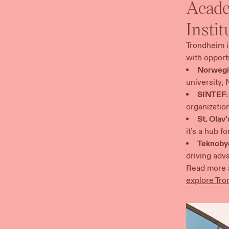
Acade
Institutions​​​​‌ ‍ ​‍​‍‌‍ ‌ ​‍‌‍‍‌‌‍‌ ‌‍‍‌‌‍ ‍​‍​‍​ ‍‍​‍​‍‌ ​ ‌‍​‌‌‍ ‍‌‍‍‌‌ ‌​‌ ‍‌​‍ ‍‌‍‍‌‌‍ ​‍​‍​‍ ​​‍​‍‌‍‍​‌ ​‍‌‍‌‌‌‍‌‍​‍​‍​ ‍‍​‍​‍‌‍‍​‌ ‌​‌ ‌​‌ ​​‌ ​ ​ ‍‍​‍ ​‍ ‌ ‌​‌ ​‍‌‍ ‌‍ ‍‌‍‌​‌‍‍​‌‍‌‌‌‍‍‌‌‍ ‌​‍ ‌‌‍​ ‌‍ ‌‍ ‌​‍ ‍‌ ​ ‌‍​‌‌‍ ‍‌‍‍‌‌ ‌​‌ ‍‌​‍ ‍‌ ​ ‌ ‌​‌ ‌‌‌‍‌​‌‍‍‌‌‍ ​‍ ‌‍‍‌‌‍ ‍‌ ‌​‌‍‌‌‌‍ ‍‌ ‌​​‍ ‌‍‌‌‌‍‌​‌‍‍‌‌ ‌​​‍ ‌‍ ‌‌‍ ‌‍‌​‌‍‌‌​ ‌‌ ​​‌ ​‍‌‍‌‌‌ ​ ‌‍‌‌‌‍ ‍‌ ‌​‌‍​‌‌ ‌​‌‍‍‌‌‍ ‌‍ ‍​ ‍ ‌‍‍‌‌‍‌​​ ‌‌‍‌‌​ ‌​​ ​ ​ ​‌​ ‌ ​ ​‌​ ‍​​ ​​​‍ ‌‌‍‌‍​ ‌ ‌‍​‌​ ‌‌​‍ ‌​ ‌​‌‍‌​‌‍‌​‌‍‌‌​‍ ‌​ ‍​‌‍‌​‌‍‌‌‌‍​‍​‍ ‌‌‍​‍​ ​‌​ ​‌​ ‌​​ ‌​‌‍‌​‌‍​ ​ ​ ‌‍​ ​ ​‍​ ‍​​ ‍‌​ ‍ ‌ ‌​‌ ‍‌‌ ​​‌‍‌‌​ ‌‌ ​​‌‍​‌‌‍‌ ‌‍‌‌​‍ ‍‌‍​‌‌ ​‍‌ ‌​‌‍‍‌‌‍​ ‌‍ ​‌‍‌‌​ ‍ ‌ ​​‌‍​‌‌ ‌​‌‍‍​​ ‌‌ ​ ‌‍‌‌‌‍​ ‌ ‌​‌‍‍‌‌‍ ‌‍ ‍‌ ​ ​‍‌‌​ ‌‌‌​​‍‌‌ ‌‍‍ ‌‍‌‌‌ ‍‌​‍‌‌​ ​ ‌​‌​​‍‌‌​ ​ ‌​‌​​‍‌‌​ ​‍​ ​‍‌‍‌​​ ‍​‌‍​ ‌‍‌‌​ ‍​​ ​‌‌‍​‍‌‍‌‍​ ​‌‌‍‌‍‌‍​‍​ ‍​​‍‌‌​ ​‍​ ​‍​‍‌‌​ ‌‌‌​‌​​‍ ‍‌‍‍‌‌ ‌​‌‍‌‌‌‍ ‌‌ ​ ​‍‌‌​ ‌‌‌​​‍‌‌ ‌‍‍ ‌‍‌‌‌ ‍‌​‍‌‌​ ​ ‌​‌​​‍‌‌​ ​ ‌​‌​​‍‌‌​ ​‍​ ​‍​ ​​​ ​​‌‍​‌​ ​‌​ ‌ ​ ‌ ​ ‌‍‌‍‌​‌‍‌​‌‍​‌​ ‍​​ ‌​​‍‌‌​ ​‍​ ​‍​‍‌‌​ ‌‌‌​‌​​‍ ‍‌ ‌​‌‍‌‌‌ ‍​‌ ‌​​‍‌‌​ ‌‌‌​​‍‌‌ ‌‍‍ ‌‍‌‌‌ ‍‌​‍‌‌​ ​ ‌​‌​​‍‌‌​ ​ ‌​‌​​‍‌‌​ ​‍​ ​‍​ ‌‍​ ‌‌‌‍​‍‌‍​‌​ ‌ ‌‍‌‍​ ‌ ‌‍​‍​ ‍‌​ ​‌​ ‌‌‌‍‌‌​‍‌‌​ ​‍​ ​‍​‍‌‌​ ‌‌‌​‌​​‍ ‍‌‍​ ‌‍‍​‌‍‍‌‌‍ ​‌‍‌​‌ ​‍‌‍‌‌‌‍ ‍​‍‌‌​ ‌‌‌​​‍‌‌ ‌‍‍ ‌‍‌‌‌ ‍‌​‍‌‌​ ​ ‌​‌​​‍‌‌​ ​ ‌​‌​​‍‌‌​ ​‍​ ​‍‌‍​‌​ ​‌​ ‌ ​ ​‌​ ​‌‌‍‌​‌‍​‍‌‍‌‍‌‍​‍‌‍​ ​ ‍‌‌‍‌​​ ​​​‍‌‌​ ​‍​ ​‍​‍‌‌​ ‌‌‌​
Trondheim is
with opportunities to learn from the best and work on groundbreaking research.​​​​‌ ‍ ​‍​‍‌‍ ‌ ​‍‌‍‍‌‌‍‌ ‌‍‍‌‌‍ ‍​‍​‍​ ‍‍​‍​‍‌ ​ ‌‍​‌‌‍ ‍‌‍‍‌‌ ‌​‌ ‍‌​‍ ‍‌‍‍‌‌‍ ​‍​‍​‍ ​​‍​‍‌‍‍​‌ ​‍‌‍‌‌‌‍‌‍​‍​‍​ ‍‍​‍​‍‌‍‍​‌ ‌​‌ ‌​‌ ​​‌ ​ ​ ‍‍​‍ ​‍ ‌ ‌​‌ ​‍‌‍ ‌‍ ‍‌‍‌​‌‍‍​‌‍‌‌‌‍‍‌‌‍ ‌​‍ ‌‌‍​ ‌‍ ‌‍ ‌​‍ ‍‌ ​ ‌‍​‌‌‍ ‍‌‍‍‌‌ ‌​‌ ‍‌​‍ ‍‌ ​ ‌ ‌​‌ ‌‌‌‍‌​‌‍‍‌‌‍ ​‍ ‌‍‍‌‌‍ ‍‌ ‌​‌‍‌‌‌‍ ‍‌ ‌​​‍ ‌‍‌‌‌
Norwegian University of Science and Technology (NTNU)​​​​‌ ‍ ​‍​‍‌‍ ‌ ​‍‌‍‍‌‌‍‌ ‌‍‍‌‌‍ ‍​‍​‍​ ‍‍​‍​‍‌ ​ ‌‍​‌‌‍ ‍‌‍‍‌‌ ‌​‌ ‍‌​‍ ‍‌‍‍‌‌‍ ​‍​‍​‍ ​​‍​‍‌‍‍​‌ ​‍‌‍‌‌‌‍‌‍​‍​‍​ ‍‍​‍​‍‌‍‍​‌ ‌​‌ ‌​‌ ​​‌ ​ ​ ‍‍​‍ ​‍ ‌ ‌​‌ ​‍‌‍ ‌‍ ‍‌‍‌​‌‍‍​‌‍‌‌‌‍‍‌‌‍ ‌​‍ ‌‌‍​ ‌‍ ‌‍ ‌​‍ ‍‌ ​ ‌‍​‌‌‍ ‍‌‍‍‌‌ ‌​‌ ‍‌​‍ ‍‌ ​ ‌ ‌​‌ ‌‌‌‍‌​‌‍‍‌‌‍ ​‍ ‌‍‍‌‌‍ ‍‌ ‌​‌‍‌‌‌‍ ‍‌ ‌​​‍ ‌‍‌‌‌‍‌​‌‍‍‌‌ ‌​​‍ ‌‍ ‌‌‍ ‌‍‌​‌‍‌‌​ ‌
university, NTNU is a global leader in engineering, natural sciences, and technology.​​​​‌ ‍ ​‍​‍‌‍ ‌ ​‍‌‍‍‌‌‍‌ ‌‍‍‌‌‍ ‍​‍​‍​ ‍‍​‍​‍‌ ​ ‌‍​‌‌‍ ‍‌‍‍‌‌ ‌​‌ ‍‌​‍ ‍‌‍‍‌‌‍ ​‍​‍​‍ ​​‍​‍‌‍‍​‌ ​‍‌‍‌‌‌‍‌‍​‍​‍​ ‍‍​‍​‍‌‍‍​‌ ‌​‌ ‌​‌ ​​‌ ​ ​ ‍‍​‍ ​‍ ‌ ‌​‌ ​‍‌‍ ‌‍ ‍‌‍‌​‌‍‍​‌‍‌‌‌‍‍‌‌‍ ‌​‍ ‌‌‍​ ‌‍ ‌‍ ‌​‍ ‍‌ ​ ‌‍​‌‌‍ ‍‌‍‍‌‌ ‌​‌ ‍‌​‍ ‍‌ ​ ‌ ‌​‌ ‌‌‌‍‌​‌‍‍‌‌‍ ​‍ ‌‍‍‌‌‍ 
SINTEF​​​​‌ ‍ ​‍​‍‌‍ ‌ ​‍‌‍‍‌‌‍‌ ‌‍‍‌‌‍ ‍​‍​‍​ ‍‍​‍​‍‌ ​ ‌‍​‌‌‍ ‍‌‍‍‌‌ ‌​‌ ‍‌​‍ ‍‌‍‍‌‌‍ ​‍​‍​‍ ​​‍​‍‌‍‍​‌ ​‍‌‍‌‌‌‍‌‍​‍​‍​ ‍‍​‍​‍‌‍‍​‌ ‌​‌ ‌​‌ ​​‌ ​ ​ ‍‍​‍ ​‍ ‌ ‌​‌ ​‍‌‍ ‌‍ ‍‌‍‌​‌‍‍​‌‍‌‌‌‍‍‌‌‍ ‌​‍ ‌‌‍​ ‌‍ ‌‍ ‌​‍ ‍‌ ​ ‌‍​‌‌‍ ‍‌‍‍‌‌ ‌​‌ ‍‌​‍ ‍‌ ​ ‌ ‌​‌ ‌‌‌‍‌​‌‍‍‌‌‍ ​‍ ‌‍‍‌‌‍ ‍‌ ‌​‌‍‌‌‌‍ ‍‌ ‌​​‍ ‌‍‌‌‌‍‌​‌‍‍‌‌ ‌​​‍ ‌‍ ‌‌‍ ‌‍‌​‌‍‌‌​ ‌‌ ​​‌ ​‍‌‍‌‌‌ ​ ‌‍‌‌‌‍ ‍‌ ‌​‌‍​‌‌ ‌​‌‍‍‌‌‍ ‌‍ ‍​ ‍ ‌‍‍‌‌‍‌​​ ‌‌‍‌‌​ ‌​​ ​ ​ ​‌​ ‌ ​ ​‌​ ‍​​ ​​​‍ ‌‌‍‌‍​ ‌ ‌‍​‌​ ‌‌​‍ ‌​ ‌​‌‍‌​‌‍‌​‌‍‌‌​‍ ‌​ ‍​‌‍‌​‌‍‌‌‌‍​‍​‍ ‌‌‍​‍​ ​‌​ ​‌​ ‌​​ ‌​‌‍‌​‌‍​ ​ ​ ‌‍​ ​ ​‍​ ‍​​ ‍‌​ ‍ ‌ ‌​‌ ‍‌‌ ​​‌‍‌‌​ ‌‌ ​​‌‍​‌‌‍‌ ‌‍‌‌​‍ ‍‌‍​‌‌ ​‍‌ ‌​‌‍‍‌‌‍​ ‌‍ ​‌‍‌‌​ ‍ ‌ ​​‌‍​‌‌ ‌​‌‍‍​​ ‌‌ ​ ‌‍‌‌‌‍​ ‌ ‌​‌‍‍‌‌‍ ‌‍ ‍‌ ​ ​‍‌‌​ ‌‌‌​​‍‌‌ ‌‍‍ ‌‍‌‌‌ ‍‌​‍‌‌​ ​ ‌​‌​​‍‌‌​ ​ ‌​‌​​‍‌‌​ ​‍​ ​‍‌‍‌​​ ‍​‌‍​ ‌‍‌‌​ ‍​​ ​‌‌‍​‍‌‍‌‍​ ​‌‌‍‌‍‌‍​‍​ ‍​​‍‌‌​ ​‍​ ​‍​‍‌‌​ ‌‌‌​‌​​‍ ‍‌‍‍‌‌ ‌​‌‍‌‌‌‍ ‌‌ ​ ​‍‌‌​ ‌‌‌​​‍‌‌ ‌‍‍ ‌‍‌‌‌ ‍‌​‍‌‌​ ​ ‌​‌​​‍‌‌​ ​ ‌​‌​​‍‌‌​ ​‍​ ​‍​ ​​​ ​​‌‍​‌​ ​‌​ ‌ ​ ‌ ​ ‌‍‌‍‌​‌‍‌​‌‍​‌​ ‍​​ ‌​​‍‌‌​ ​‍​ ​‍​‍‌‌​ ‌‌‌​‌​​‍ ‍‌ ‌​‌‍‌‌‌ ‍​‌ ‌​​‍‌‌​ ‌‌‌​​‍‌‌ ‌‍‍ ‌‍‌‌‌ ‍‌​‍‌‌​ ​ ‌​‌​​‍‌‌​ ​ ‌​‌​​‍‌‌​ ​‍​ ​‍‌‍‌‌‌‍‌​​ ‌ ​ ‍‌‌‍‌​‌‍​ ​ ​​​ ‍‌‌‍‌​‌‍‌‌​ ‌‌‌‍​‌​‍‌‌​ ​‍​ ​‍​‍‌‌​ ‌‌‌​‌​​‍ ‍‌‍​ ‌‍‍​‌‍‍‌‌‍ ​‌‍‌​‌ ​‍‌‍‌‌‌‍ ‍​‍‌‌​ ‌‌‌​​‍‌‌ ‌‍‍ ‌‍‌‌‌ ‍‌​‍‌‌​ ​ ‌​‌​​‍‌‌​ ​ ‌​‌​​‍‌‌​ ​‍​ ​‍​ ‌​​ ​‌‌‍​ ​ ‌ ‌‍‌​​ ‍​‌‍‌​​ ​‌​ ‍​​ ​‍​ ‌​‌‍​ ​ ​​​‍‌‌​ ​‍​ ​‍​‍‌‌​ ‌‌‌​‌​​‍ ‍‌ ‌​‌‍‌‌‌ ‍​‌ ‌​​ ‌‍​‍‌‍​‌‌ ​ ‌‍‌‌‌‌‌‌‌ ​‍‌‍ ​​ ‌‌‍‍​‌ ‌​‌ ‌​‌ ​​‌ ​ ​‍‌‌​ ​ ‌​​‌​‍‌‌​ ​‍‌​‌‍​‍‌‌​ ​‍‌​‌‍‌ ‌​‌ ​‍‌‍ ‌‍ ‍‌‍‌​‌‍‍​‌‍‌‌‌‍‍‌‌‍ ‌​‍ ‌‌‍​ ‌‍ ‌‍ ‌​‍ ‍‌ ​ ‌‍​‌‌‍ ‍‌‍‍‌‌ ‌​‌ ‍‌​‍ ‍‌ ​ ‌ ‌​‌ ‌‌‌‍‌​‌‍‍‌‌‍ ​‍‌‍‌‍‍‌‌‍‌​​ ‌‌‍‌‌​ ‌​​ ​ ​ ​‌​ ‌ ​ ​‌​ ‍​​ ​​​‍ ‌‌‍‌‍​ ‌ ‌‍​‌​ ‌‌​‍ ‌​ ‌​‌‍‌​‌‍‌​‌‍‌‌​‍ ‌​ ‍​‌‍‌​‌‍‌‌‌‍​‍​‍ ‌‌‍​‍​ ​‌​ ​‌​ ‌​​ ‌​‌‍‌​‌‍​ ​ ​ ‌‍​ ​ ​‍​ ‍​​ ‍‌​‍‌‍‌ ‌​‌ ‍‌‌ ​​‌‍‌‌​ ‌‌ ​​‌‍​‌‌‍‌ ‌‍‌‌​‍ ‍‌‍​‌‌ ​‍‌ ‌​‌‍‍‌‌‍​ ‌‍ ​‌‍‌‌​‍‌‍‌ ​​‌‍​‌‌ ‌​‌‍‍​​ ‌‌ ​ ‌‍‌‌‌‍​ ‌ ‌​‌‍‍‌‌‍ ‌‍ ‍‌ ​ ​‍‌‌​ ‌‌‌​​‍‌‌ ‌‍‍ ‌‍‌‌‌ ‍‌​‍‌‌​ ​ ‌​‌​​‍‌‌​ ​ ‌​‌​​‍‌‌​ ​‍​ ​‍‌‍‌​​ ‍​‌‍​ ‌‍‌‌​ ‍​​ ​‌‌‍​‍‌‍‌‍​ ​‌‌‍‌‍‌‍​‍​ ‍​​‍‌‌​ ​‍​ ​‍​‍‌‌​ ‌‌‌​‌​​‍ ‍‌‍‍‌‌ ‌​‌‍‌‌‌‍ ‌‌ ​ ​‍‌‌​ ‌‌‌​​‍‌‌ ‌‍‍ ‌‍‌‌‌ ‍‌​‍‌‌​ ​ ‌​‌​​‍‌‌​ ​ ‌​‌​​‍‌‌​ ​‍​ ​‍​ ​​​ ​​‌‍​‌​ ​‌​ ‌ ​ ‌ ​ ‌‍‌‍‌​‌‍‌​‌‍​‌​ ‍​​ ‌​​‍‌‌​ ​‍​ ​‍​‍‌‌​ ‌‌‌​‌​​‍ ‍‌ ‌​‌‍‌‌‌ ‍​‌ ‌​​‍‌‌​ ‌‌‌​​‍‌‌ ‌‍‍ ‌‍‌‌‌ ‍‌​‍‌‌​ ​ ‌​‌​​‍‌‌​ ​ ‌​‌​​‍‌‌​ ​‍​ ​‍‌‍‌‌‌‍‌​​ ‌ ​ ‍‌‌‍‌​‌‍​ ​ ​​​ ‍‌‌‍‌​‌‍‌‌​ ‌‌‌‍​‌​‍‌‌​ ​‍​ ​‍​‍‌‌​ ‌‌‌​‌​​‍ ‍‌‍​ ‌‍‍​‌‍‍‌‌‍ ​‌‍‌​‌ ​‍‌‍‌‌‌‍ ‍​‍‌‌​ ‌‌‌​​‍‌‌ ‌‍‍ ‌‍‌‌‌ ‍‌​‍‌‌​ ​ ‌​‌​​‍‌‌​ ​ ‌​‌​​‍‌‌​ ​‍​ ​‍​ ‌​​ ​‌‌‍​ ​ ‌ ‌‍‌​​ ‍​‌‍‌​​ ​‌​ ‍​​ ​‍​ ‌​‌‍​ ​ ​​​‍‌‌​ ​‍​ ​‍​‍‌‌​ ‌‌‌​‌​​‍ ‍‌ ‌​‌‍‌‌‌ ‍​‌ ‌​​‍​‍‌ ‌
organizations—that’s SINTEF for you.​​​​‌ ‍ ​‍​‍‌‍ ‌ ​‍‌‍‍‌‌‍‌ ‌‍‍‌‌‍ ‍​‍​‍​ ‍‍​‍​‍‌ ​ ‌‍​‌‌‍ ‍‌‍‍‌‌ ‌​‌ ‍‌​‍ ‍‌‍‍‌‌‍ ​‍​‍​‍ ​​‍​‍‌‍‍​‌ ​‍‌‍‌‌‌‍‌‍​‍​‍​ ‍‍​‍​‍‌‍‍​‌ ‌​‌ ‌​‌ ​​‌ ​ ​ ‍‍​‍ ​‍ ‌ ‌​‌ ​‍‌‍ ‌‍ ‍‌‍‌​‌‍‍​‌‍‌‌‌‍‍‌‌‍ ‌​‍ ‌‌‍​ ‌‍ ‌‍ ‌​‍ ‍‌ ​ ‌‍​‌‌‍ ‍‌‍‍‌‌ ‌​‌ ‍‌​‍ ‍‌ ​ ‌ ‌​‌ ‌‌‌‍‌​‌‍‍‌‌‍ ​‍ ‌‍‍‌‌‍ ‍‌ ‌​‌‍‌‌‌‍ ‍‌ ‌​​‍ ‌‍‌‌‌‍‌​‌‍‍‌‌ ‌​​‍ ‌‍ ‌‌‍ ‌‍‌​‌‍‌‌​ ‌‌ ​​‌ ​‍‌‍‌‌‌ ​ ‌‍‌‌‌‍ ‍‌ ‌​‌‍​‌‌ ‌​‌‍‍‌‌‍ ‌‍ ‍​ ‍ ‌‍‍‌‌‍‌​​ ‌‌‍‌‌​ ‌​​ ​ ​ ​‌​ ‌ ​ ​‌​ ‍​​ ​​​‍ ‌‌‍‌‍​ ‌ ‌‍​‌​ ‌‌​‍ ‌​ ‌​‌‍‌​‌‍‌​‌‍‌‌​‍ ‌​ ‍​‌‍‌​‌‍‌‌‌‍​‍​‍ ‌‌‍​‍​ ​‌​ ​‌​ ‌​​ ‌​‌‍‌​‌‍​ ​ ​ ‌‍​ ​ ​‍​ ‍​​ ‍‌​ ‍ ‌ ‌​‌ ‍‌‌ ​​‌‍‌‌​ ‌‌ ​​‌‍​‌‌‍‌ ‌‍‌‌​‍ ‍‌‍​‌‌ ​‍‌ ‌​‌‍‍‌‌‍​ ‌‍ ​‌‍‌‌​ ‍ ‌ ​​‌‍​‌‌ ‌​‌‍‍​​ ‌‌ ​ ‌‍‌‌‌‍​ ‌ ‌​‌‍‍‌‌‍ ‌‍ ‍‌ ​ ​‍‌‌​ ‌‌‌​​‍‌‌ ‌‍‍ ‌‍‌‌‌ ‍‌​‍‌‌​ ​ ‌​‌​​‍‌‌​ ​ ‌​‌​​‍‌‌​ ​‍​ ​‍‌‍‌​​ ‍​‌‍​ ‌‍‌‌​ ‍​​ ​‌‌‍​‍‌‍‌‍​ ​
St. Olav’s Hospital​​​​‌ ‍ ​‍​‍‌‍ ‌ ​‍‌‍‍‌‌‍‌ ‌‍‍‌‌‍ ‍​‍​‍​ ‍‍​‍​‍‌ ​ ‌‍​‌‌‍ ‍‌‍‍‌‌ ‌​‌ ‍‌​‍ ‍‌‍‍‌‌‍ ​‍​‍​‍ ​​‍​‍‌‍‍​‌ ​‍‌‍‌‌‌‍‌‍​‍​‍​ ‍‍​‍​‍‌‍‍​‌ ‌​‌ ‌​‌ ​​‌ ​ ​ ‍‍​‍ ​‍ ‌ ‌​‌ ​‍‌‍ ‌‍ ‍‌‍‌​‌‍‍​‌‍‌‌‌‍‍‌‌‍ ‌​‍ ‌‌‍​ ‌‍ ‌‍ ‌​‍ ‍‌ ​ ‌‍​‌‌‍ ‍‌‍‍‌‌ ‌​‌ ‍‌​‍ ‍‌ ​ ‌ ‌​‌ ‌‌‌‍‌​‌‍‍‌‌‍ ​‍ ‌‍‍‌‌‍ ‍‌ ‌​‌‍‌‌‌‍ ‍‌ ‌​​‍ ‌‍‌‌‌‍‌​‌‍‍‌‌ ‌​​‍ ‌‍ ‌‌‍ ‌‍‌​‌‍‌‌​ ‌‌ ​​‌ ​‍‌‍‌‌‌ ​ ‌‍‌‌‌‍ ‍‌ ‌​‌‍​‌‌ ‌​‌‍‍‌‌‍ ‌‍ ‍​ ‍ ‌‍‍‌‌‍‌​​ ‌‌‍‌‌​ ‌​​ ​ ​ ​‌​ ‌ ​ ​‌​ ‍​​ ​​​‍ ‌‌‍‌‍​ ‌ ‌‍​‌​ ‌‌​‍ ‌​ ‌​‌‍‌​‌‍‌​‌‍‌‌​‍ ‌​ ‍​‌‍‌​‌‍‌‌‌‍​‍​‍ ‌‌‍​‍​ ​‌​ ​‌​ ‌​​ ‌​‌‍‌​‌‍​ ​ ​ ‌‍​ ​ ​‍​ ‍​​ ‍‌​ ‍ ‌ ‌​‌ ‍‌‌ ​​‌‍‌‌​ ‌‌ ​​‌‍​‌‌‍‌ ‌‍‌‌​‍ ‍‌‍​‌‌ ​‍‌ ‌​‌‍‍‌‌‍​ ‌‍ ​‌‍‌‌​ ‍ ‌ ​​‌‍​‌‌ ‌​‌‍‍​​ ‌‌ ​ ‌‍‌‌‌‍​ ‌ ‌​‌‍‍‌‌‍ ‌‍ ‍‌ ​ ​‍‌‌​ ‌‌‌​​‍‌‌ ‌‍‍ ‌‍‌‌‌ ‍‌​‍‌‌​ ​ ‌​‌​​‍‌‌​ ​ ‌​‌​​‍‌‌​ ​‍​ ​‍‌‍‌​​ ‍​‌‍​ ‌‍‌‌​ ‍​​ ​‌‌‍​‍‌‍‌‍​ ​‌‌‍‌‍‌‍​‍​ ‍​​‍‌‌​ ​‍​ ​‍​‍‌‌​ ‌‌‌​‌​​‍ ‍‌‍‍‌‌ ‌​‌‍‌‌‌‍ ‌‌ ​ ​‍‌‌​ ‌‌‌​​‍‌‌ ‌‍‍ ‌‍‌‌‌ ‍‌​‍‌‌​ ​ ‌​‌​​‍‌‌​ ​ ‌​‌​​‍‌‌​ ​‍​ ​‍​ ​​​ ​​‌‍​‌​ ​‌​ ‌ ​ ‌ ​ ‌‍‌‍‌​‌‍‌​‌‍​‌​ ‍​​ ‌​​‍‌‌​ ​‍​ ​‍​‍‌‌​ ‌‌‌​‌​​‍ ‍‌ ‌​‌‍‌‌‌ ‍​‌ ‌​​‍‌‌​ ‌‌‌​​‍‌‌ ‌‍‍ ‌‍‌‌‌ ‍‌​‍‌‌​ ​ ‌​‌​​‍‌‌​ ​ ‌​‌​​‍‌‌​ ​‍​ ​‍​ ‍​​ ‍‌​ ​‍​ ​‍‌‍‌‍‌‍​‍‌‍​ ​ ​ ‌‍‌‍​ ‍​​ ‌‍​ ​‌​‍‌‌​ ​‍​ ​‍​‍‌‌​ ‌‌‌​‌​​‍ ‍‌‍​ ‌‍‍​‌‍‍‌‌‍ ​‌‍‌​‌ ​‍‌‍‌‌‌‍ ‍​‍‌‌​ ‌‌
it’s a hub for world-class medical research and home to Nobel Prize winners.​​​​‌ ‍ ​‍​‍‌‍ ‌ ​‍‌‍‍‌‌‍‌ ‌‍‍‌‌‍ ‍​‍​‍​ ‍‍​‍​‍‌ ​ ‌‍​‌‌‍ ‍‌‍‍‌‌ ‌​‌ ‍‌​‍ ‍‌‍‍‌‌‍ ​‍​‍​‍ ​​‍​‍‌‍‍​‌ ​‍‌‍‌‌‌‍‌‍​‍​‍​ ‍‍​‍​‍‌‍‍​‌ ‌​‌ ‌​‌ ​​‌ ​ ​ ‍‍​‍ ​‍ ‌ ‌​‌ ​‍‌‍ ‌‍ ‍‌‍‌​‌‍‍​‌‍‌‌‌‍‍‌‌‍ ‌​‍ ‌‌‍​ ‌‍ ‌‍ ‌​‍ ‍‌ ​ ‌‍​‌‌‍ ‍‌‍‍‌‌ ‌​‌ ‍‌​‍ ‍‌ ​ ‌ ‌​‌ ‌‌‌‍‌​‌‍‍‌‌‍ ​‍ ‌‍‍‌‌‍ ‍‌ ‌​‌‍‌‌‌‍ ‍‌ ‌​​‍ ‌‍‌‌‌‍‌​‌‍‍‌‌ ‌​​‍ ‌
Teknobyen and Ocean Tech Centre​​​​‌ ‍ ​‍​‍‌‍ ‌ ​‍‌‍‍‌‌‍‌ ‌‍‍‌‌‍ ‍​‍​‍​ ‍‍​‍​‍‌ ​ ‌‍​‌‌‍ ‍‌‍‍‌‌ ‌​‌ ‍‌​‍ ‍‌‍‍‌‌‍ ​‍​‍​‍ ​​‍​‍‌‍‍​‌ ​‍‌‍‌‌‌‍‌‍​‍​‍​ ‍‍​‍​‍‌‍‍​‌ ‌​‌ ‌​‌ ​​‌ ​ ​ ‍‍​‍ ​‍ ‌ ‌​‌ ​‍‌‍ ‌‍ ‍‌‍‌​‌‍‍​‌‍‌‌‌‍‍‌‌‍ ‌​‍ ‌‌‍​ ‌‍ ‌‍ ‌​‍ ‍‌ ​ ‌‍​‌‌‍ ‍‌‍‍‌‌ ‌​‌ ‍‌​‍ ‍‌ ​ ‌ ‌​‌ ‌‌‌‍‌​‌‍‍‌‌‍ ​‍ ‌‍‍‌‌‍ ‍‌ ‌​‌‍‌‌‌‍ ‍‌ ‌​​‍ ‌‍‌‌‌‍‌​‌‍‍‌‌ ‌​​‍ ‌‍ ‌‌‍ ‌‍‌​‌‍‌‌​ ‌‌ ​​‌ ​‍‌‍‌‌‌ ​ ‌‍‌‌‌‍ ‍‌ ‌​‌‍​‌‌ ‌​‌‍‍‌‌‍ ‌‍ ‍​ ‍ ‌‍‍‌‌‍‌​​ ‌‌‍‌‌​ ‌​​ ​ ​ ​‌​ ‌ ​ ​‌​ ‍​​ ​​​‍ ‌‌‍‌‍​ ‌ ‌‍​‌​ ‌‌​‍ ‌​ ‌​‌‍‌​‌‍‌​‌‍‌‌​‍ ‌​ ‍​‌‍‌​‌‍‌‌‌‍​‍​‍ ‌‌‍​‍​ ​‌​ ​‌​ ‌​​ ‌​‌‍‌​‌‍​ ​ ​ ‌‍​ ​ ​‍​ ‍​​ ‍‌​ ‍ ‌ ‌​‌ ‍‌‌ ​​‌‍‌‌​ ‌‌ ​​‌‍​‌‌‍‌ ‌‍‌‌​‍ ‍‌‍​‌‌ ​‍
driving advances in technology and ocean research.​​​​‌ ‍ ​‍​‍‌‍ ‌ ​‍‌‍‍‌‌‍‌ ‌‍‍‌‌‍ ‍​‍​‍​ ‍‍​‍​‍‌ ​ ‌‍​‌‌‍ ‍‌‍‍‌‌ ‌​‌ ‍‌​‍ ‍‌‍‍‌‌‍ ​‍​‍​‍ ​​‍​‍‌‍‍​‌ ​‍‌‍‌‌‌‍‌‍​‍​‍​ ‍‍​‍​‍‌‍‍​‌ ‌​‌ ‌​‌ ​​‌ ​ ​ ‍‍​‍ ​‍ ‌ ‌​‌ ​‍‌‍ ‌‍ ‍‌‍‌​‌‍‍​‌‍‌‌‌‍‍‌‌‍ ‌​‍ ‌‌‍​ ‌‍ ‌‍ ‌​‍ ‍‌ ​ ‌‍​‌‌‍ ‍‌‍‍‌‌ ‌​‌ ‍‌​‍ ‍‌ ​ ‌ ‌​‌ ‌‌‌‍‌​‌‍‍‌‌‍ ​‍ ‌‍‍‌‌‍ ‍‌ ‌​‌‍‌‌‌‍ ‍‌ ‌​​‍ ‌‍‌‌‌‍‌​‌‍‍‌‌ ‌​​‍ ‌‍ ‌‌‍ ‌‍‌​‌‍‌‌​ ‌‌ ​​‌ ​‍‌‍‌‌‌ ​ ‌‍‌‌‌‍ ‍‌ ‌​‌‍​‌‌ ‌​‌‍‍‌‌‍ ‌‍ ‍​ ‍ ‌‍‍‌‌‍‌​​ ‌‌‍‌‌​ ‌​​ ​ ​ ​‌​ ‌ ​ ​‌​ ‍​​ ​​​‍ ‌‌‍‌‍​ ‌ ‌‍​‌​ ‌‌​‍ ‌​ ‌​‌‍‌​‌‍‌​‌‍‌‌​‍ ‌​ ‍​‌‍‌​‌‍‌‌‌‍​‍​‍ ‌‌‍​‍​ ​‌​ ​‌​ ‌​​ ‌​‌‍‌​‌‍​
Read more about ​​​​‌ ‍ ​‍​‍‌‍ ‌ ​‍‌‍‍‌‌‍‌ ‌‍‍‌‌‍ ‍​‍​‍​ ‍‍​‍​‍‌ ​ ‌‍​‌‌‍ ‍‌‍‍‌‌ ‌​‌ ‍‌​‍ ‍‌‍‍‌‌‍ ​‍​‍​‍ ​​‍​‍‌‍‍​‌ ​‍‌‍‌‌‌‍‌‍​‍​‍​ ‍‍​‍​‍‌‍‍​‌ ‌​‌ ‌​‌ ​​‌ ​ ​ ‍‍​‍ ​‍ ‌ ‌​‌ ​‍‌‍ ‌‍ ‍‌‍‌​‌‍‍​‌‍‌‌‌‍‍‌‌‍ ‌​‍ ‌‌‍​ ‌‍ ‌‍ ‌​‍ ‍‌ ​ ‌‍​‌‌‍ ‍‌‍‍‌‌ ‌​‌ ‍‌​‍ ‍‌ ​ ‌ ‌​‌ ‌‌‌‍‌​‌‍‍‌‌‍ ​‍ ‌‍‍‌‌‍ ‍‌ ‌​‌‍‌‌‌‍ ‍‌ ‌​​‍ ‌‍‌‌‌‍‌​‌‍‍‌‌ ‌​​‍ ‌‍ ‌‌‍ ‌‍‌​‌‍‌‌​ ‌‌ ​​‌ ​‍‌‍‌‌‌ ​ ‌‍‌‌‌‍ ‍‌ ‌​‌‍​‌‌ ‌​‌‍‍‌‌‍ ‌‍ ‍​ ‍ ‌‍‍‌‌‍‌​​ ‌‌‍‌‌​ ‌​​ ​ ​ ​‌​ ‌ ​ ​‌​ ‍​​ ​​​‍ ‌‌‍‌‍​ ‌ ‌‍​‌​ ‌‌​‍ ‌​ ‌​‌‍‌​‌‍‌​‌‍‌‌​‍ ‌​ ‍​‌‍‌​‌‍‌‌‌‍​‍​‍ ‌‌‍​‍​ ​‌​ ​‌​ ‌​​ ‌​‌‍‌​‌‍​ ​ ​ ‌‍​ ​ ​‍​ ‍​​ ‍‌​ ‍ ‌ ‌​‌ ‍‌‌ ​​‌‍‌‌​ ‌‌ ​​‌‍​‌‌‍‌ ‌‍‌‌​‍ ‍‌‍​‌‌ ​‍‌ ‌​‌‍‍‌‌‍​ ‌‍ ​‌‍‌‌​ ‍ ‌ ​​‌‍​‌‌ ‌​‌‍‍​​ ‌‌ ​ ‌‍‌‌‌‍​ ‌ ‌​‌‍‍‌‌‍ ‌‍ ‍‌ ​ ​‍‌‌​ ‌‌‌​​‍‌‌ ‌‍‍ ‌‍‌‌‌ ‍‌​‍‌‌​ ​ ‌​‌​​‍‌‌​ ​ ‌​‌​​‍‌‌​ ​‍​ ​‍‌‍‌​​ ‍​‌‍​ ‌‍‌‌​ ‍​​ ​‌‌‍​‍‌‍‌‍​ ​‌‌‍‌‍‌‍​‍​ ‍​​‍‌‌​ ​‍​ ​‍​‍‌‌​ ‌‌‌​‌​​‍ ‍‌‍‍‌‌ ‌​‌‍‌‌‌‍ ‌‌ ​ ​‍‌‌​ ‌‌‌​​‍‌‌ ‌‍‍ ‌‍‌‌‌ ‍‌​‍‌‌​ ​ ‌​‌​​‍‌‌​ ​ ‌​‌​​‍‌‌​ ​‍​ ​‍​ ​​​ ​​‌‍​‌​ ​‌​ ‌ ​ ‌ ​ ‌‍‌‍‌​‌‍‌​‌‍​‌​ ‍​​ ‌​​‍‌‌​ ​‍​ ​‍​‍‌‌​ ‌‌‌​‌​​‍ ‍‌ ‌​‌‍‌‌‌ ‍​‌ ‌​​‍‌‌​ ‌‌‌​​‍‌‌ ‌‍‍ ‌‍‌‌‌ ‍‌​‍‌‌​ ​ ‌​‌​​‍‌‌​ ​ ‌​‌​​‍‌‌​ ​‍​ ​‍​ ‌‍‌‍‌‍‌‍​‌​ ​ ‌‍‌‍​ ​ ​ ​ ​ ‌‍​ ​‌​ ‌​‌‍‌‍‌‍​‍​‍‌‌​ ​‍​ ​‍​‍‌‌​ ‌‌‌​‌​​‍ ‍‌‍​ ‌‍‍​‌‍‍‌‌‍ ​‌‍‌​‌ ​‍‌‍‌‌‌‍ ‍​‍‌‌​ ‌‌‌​​‍‌‌ ‌‍‍ ‌‍‌‌‌ ‍‌​‍‌‌​ ​ ‌​‌​​‍‌‌​ ​ ‌​‌​​‍‌‌​ ​‍​ ​‍​ ‌‌​ ‌‌​ ​‍‌‍​ ​ ​​​ ‌‍‌‍​ ‌‍‌​​ ‍‌​ ‌ ​ ‍​‌‍‌‍​ ​​​‍‌‌​ ​‍​ ​‍​‍‌‌​ ‌‌‌​‌​​‍ ‍‌ ‌​‌‍‌‌‌ ‍​‌ ‌​​ ‌‍​‍‌‍​‌‌ ​ ‌‍‌‌‌‌‌‌‌ ​‍‌‍ ​​ ‌‌‍‍​‌ ‌​‌ ‌​‌ ​​‌ ​ ​‍‌‌​ ​ ‌​​‌​‍‌‌​ ​‍‌​‌‍​‍‌‌​ ​‍‌​‌‍‌ ‌​‌ ​‍‌‍ ‌‍ ‍‌‍‌​‌‍‍​‌‍‌‌‌‍‍‌‌‍ ‌​‍ ‌‌‍​ ‌‍ ‌‍ ‌​‍ ‍‌ ​ ‌‍​‌‌‍ ‍‌‍‍‌‌ ‌​‌ ‍‌​‍ ‍‌ ​ ‌ ‌​‌ ‌‌‌‍‌​‌‍‍‌‌‍ ​‍‌‍‌‍‍‌‌‍‌​​ ‌‌‍‌‌​ ‌​​ ​ ​ ​‌​ ‌ ​ ​‌​ ‍​​ ​​​‍ ‌‌‍‌‍​ ‌ ‌‍​‌​ ‌‌​‍ ‌​ ‌​‌‍‌​‌‍‌​‌‍‌‌​‍ ‌​ ‍​‌‍‌​‌‍‌‌‌‍​‍​‍ ‌‌‍​‍​ ​‌​
explore Trondheim's universities and research institutions​​​​‌ ‍ ​‍​‍‌‍ ‌ ​‍‌‍‍‌‌‍‌ ‌‍‍‌‌‍ ‍​‍​‍​ ‍‍​‍​‍‌ ​ ‌‍​‌‌‍ ‍‌‍‍‌‌ ‌​‌ ‍‌​‍ ‍‌‍‍‌‌‍ ​‍​‍​‍ ​​‍​‍‌‍‍​‌ ​‍‌‍‌‌‌‍‌‍​‍​‍​ ‍‍​‍​‍‌‍‍​‌ ‌​‌ ‌​‌ ​​‌ ​ ​ ‍‍​‍ ​‍ ‌ ‌​‌ ​‍‌‍ ‌‍ ‍‌‍‌​‌‍‍​‌‍‌‌‌‍‍‌‌‍ ‌​‍ ‌‌‍​ ‌‍ ‌‍ ‌​‍ ‍‌ ​ ‌‍​‌‌‍ ‍‌‍‍‌‌ ‌​‌ ‍‌​‍ ‍‌ ​ ‌ ‌​‌ ‌‌‌‍‌​‌‍‍‌‌‍ ​‍ ‌‍‍‌‌‍ ‍‌ ‌​‌‍‌‌‌‍ ‍‌ ‌​​‍ ‌‍‌‌‌‍‌​‌‍‍‌‌ ‌​​‍ ‌‍ ‌‌‍ ‌‍‌​‌‍‌‌​ ‌‌ ​​‌ ​‍‌‍‌‌‌ ​ ‌‍‌‌‌‍ ‍‌ ‌​‌‍​‌‌ ‌​‌‍‍‌‌‍ ‌‍ ‍​ ‍ ‌‍‍‌‌‍‌​​ ‌‌‍‌‌​ ‌​​ ​ ​ ​‌​ ‌ ​ ​‌​ ‍​​ ​​​‍ ‌‌‍‌‍​ ‌ ‌‍​‌​ ‌‌​‍ ‌​ ‌​‌‍‌​