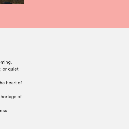
oming,
, or quiet
the heart of
shortage of
less