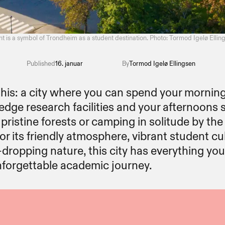
​ ​ ‍‌​ ‍‌​ ​‍‌ ‍​​ ​‍​ ​‍​ ‍​​ ‍‌​‍ ‌‌‍‍‍‌ ​​‌‍‌ ​ ‍ ‌ ‌​‌ ‍‌‌ ​​‌‍‌‌​ ‌‌ ​ ‌‍​‌‌‍ ‍‌‍‍‌‌ ‌​‌ ‍‌​‍ ‍‌‍‍‌‌‍ ‌‌‍​‌‌‍‌ ‌‍‌‌‌​​‌‌ ​ ‌ ​ ‌‍‌‌‌ ‌​​ ‍ ‌ ​​‌‍​‌‌ ‌​‌‍‍​​ ‌‌‍‌​‌‍‌‌‌ ​ ‌‍​ ‌ ​‍‌‍‍‌‌ ​​‌ ‌​‌‍‍‌‌‍ ‌‍ ‍‌ ​ ​‍ ‍‌‍‌‌‌‍ ‍​ ‌‍​‍‌‍​‌‌ ​ ‌‍‌‌‌‌‌‌‌ ​‍‌‍ ​​ ‌‌‍‍​‌ ‌​‌ ‌​‌ ​​‌ ​ ​‍‌‌​ ​ ‌​​‌​‍‌‌​ ​‍‌​‌‍​‍‌‌​ ​‍‌​‌‍‌ ‌​‌ ​‍‌‍ ‌‍ ‍‌‍‌​‌‍‍​‌‍‌‌‌‍‍‌‌‍ ‌​‍ ‌‌‍​ ‌‍ ‌‍ ‌​‍ ‍‌ ​ ‌‍​‌‌‍ ‍‌‍‍‌‌ ‌​‌ ‍‌​‍ ‍‌ ​ ‌ ‌​‌ ‌‌‌‍‌​‌‍‍‌‌‍ ​‍‌‍‌‍‍‌‌‍‌​​ ‌‌‍‍‌‌‍ ‌‌‍​‌‌‍‌ ‌‍‌‌​‍ ‌​ ‍​‌‍​ ​ ‍​‌‍​ ‌‍​‍​ ‍‌‌‍​‍‌‍​‌​ ‌ ​ ‌ ​ ‍​‌‍‌‌​ ‍‌​ ‍‌​ ‌ ​ ‌ ​ ‌‌​ ​​‌‍​ ​ ‌ ​ ‌‌​ ‌​‌‍‌‌​ ​ ​ ​‌​ ‌‍​ ​‌‌‍‌‌​ ‌‍​ ‌​​ ​​‌‍​ ​ ‍​​ ​‍‌‍​ ‌‍‌‍‌‍​‍​ ​‌​ ​‌‌‍​ ​‍ ‌​ ​ ​ ‍‌​ ‍‌​ ​‍‌ ‍​​ ​‍​ ​‍​ ‍​​ ‍‌​‍ ‌‌‍‍‍‌ ​​‌‍‌ ​‍‌‍‌ ‌​‌ ‍‌‌ ​​‌‍‌‌​ ‌‌ ​ ‌‍​‌‌‍ ‍‌‍‍‌‌ ‌​‌ ‍‌​‍ ‍‌‍‍‌‌‍ ‌‌‍​‌‌‍‌ ‌‍‌‌‌​​‌‌ ​ ‌ ​ ‌‍‌‌‌ ‌​​‍‌‍‌ ​​‌‍​‌‌ ‌​‌‍‍​​ ‌‌‍‌​‌‍‌‌‌ ​ ‌‍​ ‌ ​‍‌‍‍‌‌ ​
Published
16. januar
By
Tormod Igelø Ellingsen​​​​‌ ‍ ​‍​‍‌‍ ‌ ​‍‌‍‍‌‌‍‌ ‌‍‍‌‌‍ ‍​‍​‍​ ‍‍​‍​‍‌ ​ ‌‍​‌‌‍ ‍‌‍‍‌‌ ‌​‌ ‍‌​‍ ‍‌‍‍‌‌‍ ​‍​‍​‍ ​​‍​‍‌‍‍​‌ ​‍‌‍‌‌‌‍‌‍​‍​‍​ ‍‍​‍​‍‌‍‍​‌ ‌​‌ ‌​‌ ​​‌ ​ ​ ‍‍​‍ ​‍ ‌ ‌​‌ ​‍‌‍ ‌‍ ‍‌‍‌​‌‍‍​‌‍‌‌‌‍‍‌‌‍ ‌​‍ ‌‌‍​ ‌‍ ‌‍ ‌​‍ ‍‌ ​ ‌‍​‌‌‍ ‍‌‍‍‌‌ ‌​‌ ‍‌​‍ ‍‌ ​ ‌ ‌​‌ ‌‌‌‍‌​‌‍‍‌‌‍ ​‍ ‌‍‍‌‌‍ ‍‌ ‌​‌‍‌‌‌‍ ‍‌ ‌​​‍ ‌‍‌‌‌‍‌​‌‍‍‌‌ ‌​​‍ ‌‍ ‌‌‍ ‌‍‌​‌‍‌‌​ ‌‌ ​​‌ ​‍‌‍‌‌‌ ​ ‌‍‌‌‌‍ ‍‌ ‌​‌‍​‌‌ ‌​‌‍‍‌‌‍ ‌‍ ‍​ ‍ ‌‍‍‌‌‍‌​​ ‌​ ​‍​ ‍‌​ ​‌​ ​‍‌‍‌​‌‍​ ‌‍​‍‌‍‌‍​‍ ‌‌‍​‌​ ​ ​ ‌‍‌‍‌‍​‍ ‌​ ‌​‌‍‌‌‌‍​ ‌‍​‍​‍ ‌​ ‍‌​ ‍‌​ ‍​​ ‌ ​‍ ‌​ ​‌​ ​ ‌‍‌‌​ ‍‌​ ​‌​ ‌‌​ ​ ‌‍‌‌‌‍‌​​ ​‍​ ​‌​ ​​​ ‍ ‌ ‌​‌ ‍‌‌ ​​‌‍‌‌​ ‌‌ ​​‌‍‌‌‌ ​‍‌ ​ ‌‍ ‌‍ ‍​ ‍ ‌ ​​‌‍​‌‌ ‌​‌‍‍​​ ‌‌‍ ‍‌‍​‌‌‍ ‌‌‍‌‌​ ‌‍​‍‌‍​‌‌ ​ ‌‍‌‌‌‌‌‌‌ ​‍‌‍ ​​ ‌‌‍‍​‌ ‌​‌ ‌​‌ ​​‌ ​ ​‍‌‌​ ​ ‌​​‌​‍‌‌​ ​‍‌​‌‍​‍‌‌​ ​‍‌​‌‍‌ ‌​‌ ​‍‌‍ ‌‍ ‍‌‍‌​‌‍‍​‌‍‌‌‌‍‍‌‌‍ ‌​‍ ‌‌‍​ ‌‍ ‌‍ ‌​‍ ‍‌ ​ ‌‍​‌‌‍ ‍‌‍‍‌‌ ‌​‌ ‍‌​‍ ‍‌ ​ ‌ ‌​‌ ‌‌‌‍‌​‌‍‍‌‌‍ ​‍‌‍‌‍‍‌‌‍‌​​ ‌​ ​‍​ ‍‌​ ​‌​ ​‍‌‍‌​‌‍​ ‌‍​‍‌‍‌‍​‍ ‌‌‍​‌​ ​ ​ ‌‍‌‍‌‍​‍ ‌​ ‌​‌‍‌‌‌‍​ ‌‍​‍​‍ ‌​ ‍‌​ ‍‌​ ‍​​ ‌ ​‍ ‌​ ​‌​ ​ ‌‍‌‌​ ‍‌​ ​‌​ ‌‌​ ​ ‌‍‌‌‌‍‌​​ ​‍​ ​‌​ ​​​‍‌‍‌ ‌​‌ ‍‌‌ ​​‌‍‌‌​ ‌‌ ​​‌‍‌‌‌ ​‍‌ ​ ‌‍ ‌‍ ‍​‍‌‍‌ ​​‌‍​‌‌ ‌​‌‍‍​​ ‌‌‍ ‍‌‍​‌‌‍ ‌‌‍‌‌​‍​‍‌ ‌
this: a city where you can spend your morning
edge research facilities and your afternoons s
pristine forests or camping in solitude by the 
r its friendly atmosphere, vibrant student cul
dropping nature, this city has everything yo
​‌‌ ‌​‌‍‍‌‌‍ ‌‍ ‍​ ‍ ‌‍‍‌‌‍‌​​ ‌‌‍‌‌​ ‌​​ ​ ​ ​‌​ ‌ ​ ​‌​ ‍​​ ​​​‍ ‌‌‍‌‍​ ‌ ‌‍​‌​ ‌‌​‍ ‌​ ‌​‌‍‌​‌‍‌​‌‍‌‌​‍ ‌​ ‍​‌‍‌​‌‍‌‌‌‍​‍​‍ ‌‌‍​‍​ ​‌​ ​‌​ ‌​​ ‌​‌‍‌​‌‍​ ​ ​ ‌‍​ ​ ​‍​ ‍​​ ‍‌​ ‍ ‌ ‌​‌ ‍‌‌ ​​‌‍‌‌​ ‌‌ ​​‌‍​‌‌‍‌ ‌‍‌‌​‍ ‍‌‍​‌‌ ​‍‌ ‌​‌‍‍‌‌‍​ ‌‍ ​‌‍‌‌​ ‍ ‌ ​​‌‍​‌‌ ‌​‌‍‍​​ ‌‌‍‍‌‌‍ ‍‌‍‌ ‌ ​‍‌‍‌‌‌ ​ ‌ ​ ​‍‌‌​ ‌‌‌​​‍‌‌ ‌‍‍ ‌‍‌‌‌ ‍‌​‍‌‌​ ​ ‌​‌​​‍‌‌​ ​ ‌​‌​​‍‌‌​ ​‍​ ​‍​ ‌ ​ ​ ​ ​ ​ ‌‍​ ​‍‌‍‌​​ ‌​​ ‍‌​ ‍‌‌‍‌‌‌‍‌‌​ ‍‌​‍‌‌​ ​‍​ ​‍​‍‌‌​ ‌‌‌​‌​​‍ ‍‌‍​ ‌‍‍​‌‍‍‌‌‍ ​‌‍‌​‌ ​‍‌‍‌‌‌‍ ‍​‍‌‌​ ‌‌‌​​‍‌‌ ‌‍‍ ‌‍‌‌‌ ‍‌​‍‌‌​ ​ ‌​‌​​‍‌‌​ ​ ‌​‌​​‍‌‌​ ​‍​ ​‍​ ‍​‌‍​‍‌‍‌‌​ ‍​​ ‌‌‌‍​‍​ ​ ‌‍‌​‌‍​‌​ ​‌‌‍​ ​ ​‌​ ​​​‍‌‌​ ​‍​ ​‍​‍‌‌​ ‌‌‌​‌​​‍ ‍‌ ‌​‌‍‌‌‌ ‍​‌ ‌​​ ‌‍​‍‌‍​‌‌ ​ ‌‍‌‌‌‌‌‌‌ ​‍‌‍ ​​ ‌‌‍‍​‌ ‌​‌ ‌​‌ ​​‌ ​ ​‍‌‌​ ​ ‌​​‌​‍‌‌​ ​‍‌​‌‍​‍‌‌​ ​‍‌​‌‍‌ ‌​‌ ​‍‌‍ ‌‍ ‍‌‍‌​‌‍‍​‌‍‌‌‌‍‍‌‌‍ ‌​‍ ‌‌‍​ ‌‍ ‌‍ ‌​‍ ‍‌ ​ ‌‍​‌‌‍ ‍‌‍‍‌‌ ‌​‌ ‍‌​‍ ‍‌ ​ ‌ ‌​‌ ‌‌‌‍‌​‌‍‍‌‌‍ ​‍‌‍‌‍‍‌‌‍‌​​ ‌‌‍‌‌​ ‌​​ ​ ​ ​‌​ ‌ ​ ​‌​ ‍​​ ​​​‍ ‌‌‍‌‍​ ‌ ‌‍​‌​ ‌‌​‍ ‌​ ‌​‌‍‌​‌‍‌​‌‍‌‌​‍ ‌​ ‍​‌‍‌​‌‍‌‌‌‍​‍​‍ ‌‌‍​‍​ ​‌​ ​‌​ ‌​​ ‌​‌‍‌​‌‍​ ​ ​ ‌‍​ ​ ​‍​ ‍​​ ‍‌​‍‌‍‌ ‌​‌ ‍‌‌ ​​‌‍‌‌​ ‌‌ ​​‌‍​‌‌‍‌ ‌‍‌‌​‍ ‍‌‍​‌‌ ​‍‌ ‌​‌‍‍‌‌‍​ ‌‍ ​‌‍‌‌​‍‌‍‌ ​​‌‍​‌‌ ‌​‌‍‍​​ ‌‌‍‍‌‌‍ ‍‌‍‌ ‌ ​‍‌‍‌‌‌ ​ ‌ ​ ​‍‌‌​ ‌‌‌​​‍‌‌ ‌‍‍ ‌‍‌‌‌ ‍‌​‍‌‌​ ​ ‌​‌​​‍‌‌​ ​ ‌​‌​​‍‌‌​ ​‍​ ​‍​ ‌ ​ ​ ​ ​ ​ ‌‍​ ​‍‌‍‌​​ ‌​​ ‍‌​ ‍‌‌‍‌‌‌‍‌‌​ ‍‌​‍‌‌​ ​‍​ ​‍​‍‌‌​ ‌‌‌​‌​​‍ ‍‌‍​ ‌‍‍​‌‍‍‌‌‍ ​‌‍‌​‌ ​‍‌‍‌‌‌‍ ‍​‍‌‌​ ‌‌‌​​‍‌‌ ‌‍‍ ‌‍‌‌‌ ‍‌​‍‌‌​ ​ ‌​‌​​‍‌‌​ ​ ‌​‌​​‍‌‌​ ​‍​ ​‍​ ‍​‌‍​‍‌‍‌‌​ ‍​​ ‌‌‌‍​‍​ ​ ‌‍‌​‌‍​‌​ ​‌‌‍​ ​ ​‌​ ​​​‍‌‌​ ​‍​ ​‍​‍‌‌​ ‌‌‌​‌​​‍ ‍‌ ‌​‌‍‌‌‌ ‍​‌ ‌​​‍​‍‌ ‌