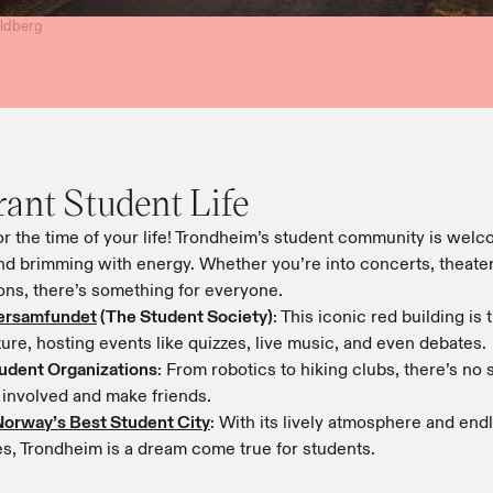
aldberg
​‌‍‍‌‌‍ ‌‍ ‍‌ ​ ​‍‌‌​ ‌‌‌​​‍‌‌ ‌‍‍ ‌‍‌‌‌ ‍‌​‍‌‌​ ​ ‌​‌​​‍‌‌​ ​ ‌​‌​​‍‌‌​ ​‍​ ​‍​ ‌ ‌‍​ ​ ​ ​ ‌ ​ ​‌​ ‌ ​ ​ ‌‍‌‌​ ‍​‌‍​ ​ ‌‍‌‍​‍​‍‌‌​ ​‍​ ​‍​‍‌‌​ ‌‌‌​‌​​‍ ‍‌‍‍‌‌ ‌​‌‍‌‌‌‍ ‌‌ ​ ​‍‌‌​ ‌‌‌​​‍‌‌ ‌‍‍ ‌‍‌‌‌ ‍‌​‍‌‌​ ​ ‌​‌​​‍‌‌​ ​ ‌​‌​​‍‌‌​ ​‍​ ​‍​ ‌​​ ‍‌​ ‌​​ ​‌​ ‌‍​ ‍​​ ​‍​ ‍​​ ‍​‌‍‌‌​ ‌‌‌‍​‌​‍‌‌​ ​‍​ ​‍​‍‌‌​ ‌‌‌​‌​​‍ ‍‌ ‌​‌‍‌‌‌ ‍​‌ ‌​​‍‌‌​ ‌‌‌​​‍‌‌ ‌‍‍ ‌‍‌‌‌ ‍‌​‍‌‌​ ​ ‌​‌​​‍‌‌​ ​ ‌​‌​​‍‌‌​ ​‍​ ​‍​ ​‍‌‍‌‍​ ‌‌‌‍​‌‌‍​ ‌‍​‍​ ‌‌​ ‌‌​ ‌​‌‍‌​​ ‌​‌‍​ ​‍‌‌​ ​‍​ ​‍​‍‌‌​ ‌‌‌​‌​​‍ ‍‌‍​ ‌‍‍​‌‍‍‌‌‍ ​‌‍‌​‌ ​‍‌‍‌‌‌‍ ‍​‍‌‌​ ‌‌‌​​‍‌‌ ‌‍‍ ‌‍‌‌‌ ‍‌​‍‌‌​ ​ ‌​‌​​‍‌‌​ ​ ‌​‌​​‍‌‌​ ​‍​ ​‍‌‍​‌‌‍​ ‌‍‌‍​ ‍‌​ ‍‌​ ‌‌‌‍​‍​ ‍‌‌‍​‍​ ‌ ​ ​​​ ​ ​ ​​​‍‌‌​ ​‍​ ​‍​‍‌‌​ ‌‌‌​‌​​‍ ‍‌ ‌​‌‍‌‌‌ ‍​‌ ‌​​ ‌‍​‍‌‍​‌‌ ​ ‌‍‌‌‌‌‌‌‌ ​‍‌‍ ​​ ‌‌‍‍​‌ ‌​‌ ‌​‌ ​​‌ ​ ​‍‌‌​ ​ ‌​​‌​‍‌‌​ ​‍‌​‌‍​‍‌‌​ ​‍‌​‌‍‌ ‌​‌ ​‍‌‍ ‌‍ ‍‌‍‌​‌‍‍​‌‍‌‌‌‍‍‌‌‍ ‌​‍ ‌‌‍​ ‌‍ ‌‍ ‌​‍ ‍‌ ​ ‌‍​‌‌‍ ‍‌‍‍‌‌ ‌​‌ ‍‌​‍ ‍‌ ​ ‌ ‌​‌ ‌‌‌‍‌​‌‍‍‌‌‍ ​‍‌‍‌‍‍‌‌‍‌​​ ‌‌‍‌‌​ ‌​​ ​ ​ ​‌​ ‌ ​ ​‌​ ‍​​ ​​​‍ ‌‌‍‌‍​ ‌ ‌‍​‌​ ‌‌​‍ ‌​ ‌​‌‍‌​‌‍‌​‌‍‌‌​‍ ‌​ ‍​‌‍‌​‌‍‌‌‌‍​‍​‍ ‌‌‍​‍​ ​‌​ ​‌​ ‌​​ ‌​‌‍‌​‌‍​ ​ ​ ‌‍​ ​ ​‍​ ‍​​ ‍‌​‍‌‍‌ ‌​‌ ‍‌‌ ​​‌‍‌‌​ ‌‌ ​​‌‍​‌‌‍‌ ‌‍‌‌​‍ ‍‌‍​‌‌ ​‍‌ ‌​‌‍‍‌‌‍​ ‌‍ ​‌‍‌‌​‍‌‍‌ ​​‌‍​‌‌ ‌​‌‍‍​​ ‌‌ ​ ‌‍‌‌‌‍​ ‌ ‌​‌‍‍‌‌‍ ‌‍ ‍‌ ​ ​‍‌‌​ ‌‌‌​​‍‌‌ ‌‍‍ ‌‍‌‌‌ ‍‌​‍‌‌​ ​ ‌​‌​​‍‌‌​ ​ ‌​‌​​‍‌‌​ ​‍​ ​‍​ ‌ ‌‍​ ​ ​ ​ ‌ ​ ​‌​ ‌ ​ ​ ‌‍‌‌​ ‍​‌‍​ ​ ‌‍‌‍​‍​‍‌‌​ ​‍​ ​‍​‍‌‌​ ‌‌‌​‌​​‍ ‍‌‍‍‌‌ ‌​‌‍‌‌‌‍ ‌‌ ​ ​‍‌‌​ ‌‌‌​​‍‌‌ ‌‍‍ ‌‍‌‌‌ ‍‌​‍‌‌​ ​ ‌​‌​​‍‌‌​ ​ ‌​‌​​‍‌‌​ ​‍​ ​‍​ ‌​​ ‍‌​ ‌​​ ​‌​ ‌‍​ ‍​​ ​‍​ ‍​​ ‍​‌‍‌‌​ ‌‌‌‍​‌​‍‌‌​ ​‍​ ​‍​‍‌‌​ ‌‌‌​‌​​‍ ‍‌ ‌​‌‍‌‌‌ ‍​‌ ‌​​‍‌‌​ ‌‌‌​​‍‌‌ ‌‍‍ ‌‍‌‌‌ ‍‌​‍‌‌​ ​ ‌​‌​​‍‌‌​ ​ ‌​‌​​‍‌‌​ ​‍​ ​‍​ ​‍‌‍‌‍​ ‌‌‌‍​‌‌‍​ ‌‍​‍​ ‌‌​ ‌‌​ ‌​‌‍‌​​ ‌​‌‍​ ​‍‌‌​ ​‍​ ​‍​‍‌‌​ ‌‌‌​‌​​‍ ‍‌‍​ ‌‍‍​‌‍‍‌‌‍ ​‌‍‌​‌ ​‍‌‍‌‌‌‍ ‍​‍‌‌​ ‌‌‌​​‍‌‌ ‌‍‍ ‌‍‌‌‌ ‍‌​‍‌‌​ ​ ‌​‌​​‍‌‌​ ​ ‌​‌​​‍‌‌​ ​‍​ ​‍‌‍​‌‌‍​ ‌‍‌‍​ ‍‌​ ‍‌​ ‌‌‌‍​‍​ ‍‌‌‍​‍​ ‌ ​ ​​​ ​ ​ ​​​‍‌‌​ ​‍​ ​‍​‍‌‌​ ‌‌‌​‌​​‍ ‍‌ ‌​‌‍‌‌‌ ‍​‌ ‌​​‍​‍‌ ‌
or the time of your life! Trondheim’s student community is welc
and brimming with energy. Whether you’re into concerts, theater
‍‌ ‌‍‌‌​‍ ‍‌‍​‌‌ ​‍‌ ‌​‌‍‍‌‌‍​ ‌‍ ​‌‍‌‌​ ‍ ‌ ​​‌‍​‌‌ ‌​‌‍‍​​ ‌‌ ​ ‌‍‌‌‌‍​ ‌ ‌​‌‍‍‌‌‍ ‌‍ ‍‌ ​ ​‍‌‌​ ‌‌‌​​‍‌‌ ‌‍‍ ‌‍‌‌‌ ‍‌​‍‌‌​ ​ ‌​‌​​‍‌‌​ ​ ‌​‌​​‍‌‌​ ​‍​ ​‍​ ‌ ‌‍​ ​ ​ ​ ‌ ​ ​‌​ ‌ ​ ​ ‌‍‌‌​ ‍​‌‍​ ​ ‌‍‌‍​‍​‍‌‌​ ​‍​ ​‍​‍‌‌​ ‌‌‌​‌​​‍ ‍‌‍‍‌‌ ‌​‌‍‌‌‌‍ ‌‌ ​ ​‍‌‌​ ‌‌‌​​‍‌‌ ‌‍‍ ‌‍‌‌‌ ‍‌​‍‌‌​ ​ ‌​‌​​‍‌‌​ ​ ‌​‌​​‍‌‌​ ​‍​ ​‍​ ‌​​ ‍‌​ ‌​​ ​‌​ ‌‍​ ‍​​ ​‍​ ‍​​ ‍​‌‍‌‌​ ‌‌‌‍​‌​‍‌‌​ ​‍​ ​‍​‍‌‌​ ‌‌‌​‌​​‍ ‍‌ ‌​‌‍‌‌‌ ‍​‌ ‌​​‍‌‌​ ‌‌‌​​‍‌‌ ‌‍‍ ‌‍‌‌‌ ‍‌​‍‌‌​ ​ ‌​‌​​‍‌‌​ ​ ‌​‌​​‍‌‌​ ​‍​ ​‍‌‍​‌‌‍‌‍‌‍‌​‌‍​‍‌‍‌‌​ ‍‌‌‍‌‌‌‍‌​‌‍​‌​ ​‌‌‍​‌​ ‍​​‍‌‌​ ​‍​ ​‍​‍‌‌​ ‌‌‌​‌​​‍ ‍‌‍​ ‌‍‍​‌‍‍‌‌‍ ​‌‍‌​‌ ​‍‌‍‌‌‌‍ ‍​‍‌‌​ ‌‌‌​​‍‌‌ ‌‍‍ ‌‍‌‌‌ ‍‌​‍‌‌​ ​ ‌​‌​​‍‌‌​ ​ ‌​‌​​‍‌‌​ ​‍​ ​‍‌‍​‍​ ​​​ ​‍‌‍​‍‌‍​‌​ ​‍‌‍‌​​ ​‌‌‍‌‍‌‍‌‌​ ‌​​ ‍‌​ ​​​‍‌‌​ ​‍​ ​‍​‍‌‌​ ‌‌‌​‌​​‍ ‍‌ ‌​‌‍‌‌‌ ‍​‌ ‌​​ ‌‍​‍‌‍​‌‌ ​ ‌‍‌‌‌‌‌‌‌ ​‍‌‍ ​​ ‌‌‍‍​‌ ‌​‌ ‌​‌ ​​‌ ​ ​‍‌‌​ ​ ‌​​‌​‍‌‌​ ​‍‌​‌‍​‍‌‌​ ​‍‌​‌‍‌ ‌​‌ ​‍‌‍ ‌‍ ‍‌‍‌​‌‍‍​‌‍‌‌‌‍‍‌‌‍ ‌​‍ ‌‌‍​ ‌‍ ‌‍ ‌​‍ ‍‌ ​ ‌‍​‌‌‍ ‍‌‍‍‌‌ ‌​‌ ‍‌​‍ ‍‌ ​ ‌ ‌​‌ ‌‌‌‍‌​‌‍‍‌‌‍ ​‍‌‍‌‍‍‌‌‍‌​​ ‌‌‍‌‌​ ‌​​ ​ ​ ​‌​ ‌ ​ ​‌​ ‍​​ ​​​‍ ‌‌‍‌‍​ ‌ ‌‍​‌​ ‌‌​‍ ‌​ ‌​‌‍‌​‌‍‌​‌‍‌‌​‍ ‌​ ‍​‌‍‌​‌‍‌‌‌‍​‍​‍ ‌‌‍​‍​ ​‌​ ​‌​ ‌​​ ‌​‌‍‌​‌‍​ ​ ​ ‌‍​ ​ ​‍​ ‍​​ ‍‌​‍‌‍‌ ‌​‌ ‍‌‌ ​​‌‍‌‌​ ‌‌ ​​‌‍​‌‌‍‌ ‌‍‌‌​‍ ‍‌‍​‌‌ ​‍‌ ‌​‌‍‍‌‌‍​ ‌‍ ​‌‍‌‌​‍‌‍‌ ​​‌‍​‌‌ ‌​‌‍‍​​ ‌‌ ​ ‌‍‌‌‌‍​ ‌ ‌​‌‍‍‌‌‍ ‌‍ ‍‌ ​ ​‍‌‌​ ‌‌‌​​‍‌‌ ‌‍‍ ‌‍‌‌‌ ‍‌​‍‌‌​ ​ ‌​‌​​‍‌‌​ ​ ‌​‌​​‍‌‌​ ​‍​ ​‍​ ‌ ‌‍​ ​ ​ ​ ‌ ​ ​‌​ ‌ ​ ​ ‌‍‌‌​ ‍​‌‍​ ​ ‌‍‌‍​‍​‍‌‌​ ​‍​ ​‍​‍‌‌​ ‌‌‌​‌​​‍ ‍‌‍‍‌‌ ‌​‌‍‌‌‌‍ ‌‌ ​ ​‍‌‌​ ‌‌‌​​‍‌‌ ‌‍‍ ‌‍‌‌‌ ‍‌​‍‌‌​ ​ ‌​‌​​‍‌‌​ ​ ‌​‌​​‍‌‌​ ​‍​ ​‍​ ‌​​ ‍‌​ ‌​​ ​‌​ ‌‍​ ‍​​ ​‍​ ‍​​ ‍​‌‍‌‌​ ‌‌‌‍​‌​‍‌‌​ ​‍​ ​‍​‍‌‌​ ‌‌‌​‌​​‍ ‍‌ ‌​‌‍‌‌‌ ‍​‌ ‌​​‍‌‌​ ‌‌‌​​‍‌‌ ‌‍‍ ‌‍‌‌‌ ‍‌​‍‌‌​ ​ ‌​‌​​‍‌‌​ ​ ‌​‌​​‍‌‌​ ​‍​ ​‍‌‍​‌‌‍‌‍‌‍‌​‌‍​‍‌‍‌‌​ ‍‌‌‍‌‌‌‍‌​‌‍​‌​ ​‌‌‍​‌​ ‍​​‍‌‌​ ​‍​ ​‍​‍‌‌​ ‌‌‌​‌​​‍ ‍‌‍​ ‌‍‍​‌‍‍‌‌‍ ​‌‍‌​‌ ​‍‌‍‌‌‌‍ ‍​‍‌‌​ ‌‌‌​​‍‌‌ ‌‍‍ ‌‍‌‌‌ ‍‌​‍‌‌​ ​ ‌​‌​​‍‌‌​ ​ ‌​‌​​‍‌‌​ ​‍​ ​‍‌‍​‍​ ​​​ ​‍‌‍​‍‌‍​‌​ ​‍‌‍‌​​ ​‌‌‍‌‍‌‍‌‌​ ‌​​ ‍‌​ ​​​‍‌‌​ ​‍​ ​‍​‍‌‌​ ‌‌‌​‌​​‍ ‍‌ ‌​‌‍‌‌‌ ‍​‌ ‌​​‍​‍‌ ‌
 ‍‌​‍‌‌​ ​ ‌​‌​​‍‌‌​ ​ ‌​‌​​‍‌‌​ ​‍​ ​‍​ ‍‌​ ‍‌‌‍‌​‌‍‌​​ ‌‌‌‍​‍‌‍‌‍​ ​​​ ‌‍​ ​​‌‍​‍​ ​‌​‍‌‌​ ​‍​ ​‍​‍‌‌​ ‌‌‌​‌​​‍ ‍‌‍​ ‌‍‍​‌‍‍‌‌‍ ​‌‍‌​‌ ​‍‌‍‌‌‌‍ ‍​‍‌‌​ ‌‌‌​​‍‌‌ ‌‍‍ ‌‍‌‌‌ ‍‌​‍‌‌​ ​ ‌​‌​​‍‌‌​ ​ ‌​‌​​‍‌‌​ ​‍​ ​‍‌‍​‍​ ‍​​ ‌ ​ ‍‌​ ​​‌‍‌‍‌‍‌​‌‍​ ‌‍​‌​ ​ ​ ‍‌‌‍‌​​ ​​​‍‌‌​ ​‍​ ​‍​‍‌‌​ ‌‌‌​‌​​‍ ‍‌ ‌​‌‍‌‌‌ ‍​‌ ‌​​ ‌‍​‍‌‍​‌‌ ​ ‌‍‌‌‌‌‌‌‌ ​‍‌‍ ​​ ‌‌‍‍​‌ ‌​‌ ‌​‌ ​​‌ ​ ​‍‌‌​ ​ ‌​​‌​‍‌‌​ ​‍‌​‌‍​‍‌‌​ ​‍‌​‌‍‌ ‌​‌ ​‍‌‍ ‌‍ ‍‌‍‌​‌‍‍​‌‍‌‌‌‍‍‌‌‍ ‌​‍ ‌‌‍​ ‌‍ ‌‍ ‌​‍ ‍‌ ​ ‌‍​‌‌‍ ‍‌‍‍‌‌ ‌​‌ ‍‌​‍ ‍‌ ​ ‌ ‌​‌ ‌‌‌‍‌​‌‍‍‌‌‍ ​‍‌‍‌‍‍‌‌‍‌​​ ‌‌‍‌‌​ ‌​​ ​ ​ ​‌​ ‌ ​ ​‌​ ‍​​ ​​​‍ ‌‌‍‌‍​ ‌ ‌‍​‌​ ‌‌​‍ ‌​ ‌​‌‍‌​‌‍‌​‌‍‌‌​‍ ‌​ ‍​‌‍‌​‌‍‌‌‌‍​‍​‍ ‌‌‍​‍​ ​‌​ ​‌​ ‌​​ ‌​‌‍‌​‌‍​ ​ ​ ‌‍​ ​ ​‍​ ‍​​ ‍‌​‍‌‍‌ ‌​‌ ‍‌‌ ​​‌‍‌‌​ ‌‌ ​​‌‍​‌‌‍‌ ‌‍‌‌​‍ ‍‌‍​‌‌ ​‍‌ ‌​‌‍‍‌‌‍​ ‌‍ ​‌‍‌‌​‍‌‍‌ ​​‌‍​‌‌ ‌​‌‍‍​​ ‌‌ ​ ‌‍‌‌‌‍​ ‌ ‌​‌‍‍‌‌‍ ‌‍ ‍‌ ​ ​‍‌‌​ ‌‌‌​​‍‌‌ ‌‍‍ ‌‍‌‌‌ ‍‌​‍‌‌​ ​ ‌​‌​​‍‌‌​ ​ ‌​‌​​‍‌‌​ ​‍​ ​‍​ ‌ ‌‍​ ​ ​ ​ ‌ ​ ​‌​ ‌ ​ ​ ‌‍‌‌​ ‍​‌‍​ ​ ‌‍‌‍​‍​‍‌‌​ ​‍​ ​‍​‍‌‌​ ‌‌‌​‌​​‍ ‍‌‍‍‌‌ ‌​‌‍‌‌‌‍ ‌‌ ​ ​‍‌‌​ ‌‌‌​​‍‌‌ ‌‍‍ ‌‍‌‌‌ ‍‌​‍‌‌​ ​ ‌​‌​​‍‌‌​ ​ ‌​‌​​‍‌‌​ ​‍​ ​‍​ ‌​​ ‍‌​ ‌​​ ​‌​ ‌‍​ ‍​​ ​‍​ ‍​​ ‍​‌‍‌‌​ ‌‌‌‍​‌​‍‌‌​ ​‍​ ​‍​‍‌‌​ ‌‌‌​‌​​‍ ‍‌ ‌​‌‍‌‌‌ ‍​‌ ‌​​‍‌‌​ ‌‌‌​​‍‌‌ ‌‍‍ ‌‍‌‌‌ ‍‌​‍‌‌​ ​ ‌​‌​​‍‌‌​ ​ ‌​‌​​‍‌‌​ ​‍​ ​‍​ ‍‌​ ‍‌‌‍‌​‌‍‌​​ ‌‌‌‍​‍‌‍‌‍​ ​​​ ‌‍​ ​​‌‍​‍​ ​‌​‍‌‌​ ​‍​ ​‍​‍‌‌​ ‌‌‌​‌​​‍ ‍‌‍​ ‌‍‍​‌‍‍‌‌‍ ​‌‍‌​‌ ​‍‌‍‌‌‌‍ ‍​‍‌‌​ ‌‌‌​​‍‌‌ ‌‍‍ ‌‍‌‌‌ ‍‌​‍‌‌​ ​ ‌​‌​​‍‌‌​ ​ ‌​‌​​‍‌‌​ ​‍​ ​‍‌‍​‍​ ‍​​ ‌ ​ ‍‌​ ​​‌‍‌‍‌‍‌​‌‍​ ‌‍​‌​ ​ ​ ‍‌‌‍‌​​ ​​​‍‌‌​ ​‍​ ​‍​‍‌‌​ ‌‌‌​‌​​‍ ‍‌ ‌​‌‍‌‌‌ ‍​‌ ‌​​‍​‍‌ ‌
(The Student Society)​​​​‌ ‍ ​‍​‍‌‍ ‌ ​‍‌‍‍‌‌‍‌ ‌‍‍‌‌‍ ‍​‍​‍​ ‍‍​‍​‍‌ ​ ‌‍​‌‌‍ ‍‌‍‍‌‌ ‌​‌ ‍‌​‍ ‍‌‍‍‌‌‍ ​‍​‍​‍ ​​‍​‍‌‍‍​‌ ​‍‌‍‌‌‌‍‌‍​‍​‍​ ‍‍​‍​‍‌‍‍​‌ ‌​‌ ‌​‌ ​​‌ ​ ​ ‍‍​‍ ​‍ ‌ ‌​‌ ​‍‌‍ ‌‍ ‍‌‍‌​‌‍‍​‌‍‌‌‌‍‍‌‌‍ ‌​‍ ‌‌‍​ ‌‍ ‌‍ ‌​‍ ‍‌ ​ ‌‍​‌‌‍ ‍‌‍‍‌‌ ‌​‌ ‍‌​‍ ‍‌ ​ ‌ ‌​‌ ‌‌‌‍‌​‌‍‍‌‌‍ ​‍ ‌‍‍‌‌‍ ‍‌ ‌​‌‍‌‌‌‍ ‍‌ ‌​​‍ ‌‍‌‌‌‍‌​‌‍‍‌‌ ‌​​‍ ‌‍ ‌‌‍ ‌‍‌​‌‍‌‌​ ‌‌ ​​‌ ​‍‌‍‌‌‌ ​ ‌‍‌‌‌‍ ‍‌ ‌​‌‍​‌‌ ‌​‌‍‍‌‌‍ ‌‍ ‍​ ‍ ‌‍‍‌‌‍‌​​ ‌‌‍‌‌​ ‌​​ ​ ​ ​‌​ ‌ ​ ​‌​ ‍​​ ​​​‍ ‌‌‍‌‍​ ‌ ‌‍​‌​ ‌‌​‍ ‌​ ‌​‌‍‌​‌‍‌​‌‍‌‌​‍ ‌​ ‍​‌‍‌​‌‍‌‌‌‍​‍​‍ ‌‌‍​‍​ ​‌​ ​‌​ ‌​​ ‌​‌‍‌​‌‍​ ​ ​ ‌‍​ ​ ​‍​ ‍​​ ‍‌​ ‍ ‌ ‌​‌ ‍‌‌ ​​‌‍‌‌​ ‌‌ ​​‌‍​‌‌‍‌ ‌‍‌‌​‍ ‍‌‍​‌‌ ​‍‌ ‌​‌‍‍‌‌‍​ ‌‍ ​‌‍‌‌​ ‍ ‌ ​​‌‍​‌‌ ‌​‌‍‍​​ ‌‌ ​ ‌‍‌‌‌‍​ ‌ ‌​‌‍‍‌‌‍ ‌‍ ‍‌ ​ ​‍‌‌​ ‌‌‌​​‍‌‌ ‌‍‍ ‌‍‌‌‌ ‍‌​‍‌‌​ ​ ‌​‌​​‍‌‌​ ​ ‌​‌​​‍‌‌​ ​‍​ ​‍​ ‌ ‌‍​ ​ ​ ​ ‌ ​ ​‌​ ‌ ​ ​ ‌‍‌‌​ ‍​‌‍​ ​ ‌‍‌‍​‍​‍‌‌​ ​‍​ ​‍​‍‌‌​ ‌‌‌​‌​​‍ ‍‌‍‍‌‌ ‌​‌‍‌‌‌‍ ‌‌ ​ ​‍‌‌​ ‌‌‌​​‍‌‌ ‌‍‍ ‌‍‌‌‌ ‍‌​‍‌‌​ ​ ‌​‌​​‍‌‌​ ​ ‌​‌​​‍‌‌​ ​‍​ ​‍​ ‌​​ ‍‌​ ‌​​ ​‌​ ‌‍​ ‍​​ ​‍​ ‍​​ ‍​‌‍‌‌​ ‌‌‌‍​‌​‍‌‌​ ​‍​ ​‍​‍‌‌​ ‌‌‌​‌​​‍ ‍‌ ‌​‌‍‌‌‌ ‍​‌ ‌​​‍‌‌​ ‌‌‌​​‍‌‌ ‌‍‍ ‌‍‌‌‌ ‍‌​‍‌‌​ ​ ‌​‌​​‍‌‌​ ​ ‌​‌​​‍‌‌​ ​‍​ ​‍​ ‍‌​ ‍‌‌‍‌​‌‍‌​​ ‌‌‌‍​‍‌‍‌‍​ ​​​ ‌‍​ ​​‌‍​‍​ ​‌​‍‌‌​ ​‍​ ​‍​‍‌‌​ ‌‌‌​‌​​‍ ‍‌‍​ ‌‍‍​‌‍‍‌‌‍ ​‌‍‌​‌ ​‍‌‍‌‌‌‍ ‍​‍‌‌​ ‌‌‌​​‍‌‌ ‌‍‍ ‌‍‌‌‌ ‍‌​‍‌‌​ ​ ‌​‌​​‍‌‌​ ​ ‌​‌​​‍‌‌​ ​‍​ ​‍‌‍​ ​ ‌‌​ ‌​​ ‌​‌‍‌‌​ ‌‍​ ‌‌‌‍‌‍​ ​‌​ ‌​​ ‌‍‌‍‌‌​‍‌‌​ ​‍​ ​‍​‍‌‌​ ‌‌‌​‌​​‍ ‍‌ ‌​‌‍‌‌‌ ‍​‌ ‌​​ ‌‍​‍‌‍​‌‌ ​ ‌‍‌‌‌‌‌‌‌ ​‍‌‍ ​​ ‌‌‍‍​‌ ‌​‌ ‌​‌ ​​‌ ​ ​‍‌‌​ ​ ‌​​‌​‍‌‌​ ​‍‌​‌‍​‍‌‌​ ​‍‌​‌‍‌ ‌​‌ ​‍‌‍ ‌‍ ‍‌‍‌​‌‍‍​‌‍‌‌‌‍‍‌‌‍ ‌​‍ ‌‌‍​ ‌‍ ‌‍ ‌​‍ ‍‌ ​ ‌‍​‌‌‍ ‍‌‍‍‌‌ ‌​‌ ‍‌​‍ ‍‌ ​ ‌ ‌​‌ ‌‌‌‍‌​‌‍‍‌‌‍ ​‍‌‍‌‍‍‌‌‍‌​​ ‌‌‍‌‌​ ‌​​ ​ ​ ​‌​ ‌ ​ ​‌​ ‍​​ ​​​‍ ‌‌‍‌‍​ ‌ ‌‍​‌​ ‌‌​‍ ‌​ ‌​‌‍‌​‌‍‌​‌‍‌‌​‍ ‌​ ‍​‌‍‌​‌‍‌‌‌‍​‍​‍ ‌‌‍​‍​ ​‌​ ​‌​ ‌​​ ‌​‌‍‌​‌‍​ ​ ​ ‌‍​ ​ ​‍​ ‍​​ ‍‌​‍‌‍‌ ‌​‌ ‍‌‌ ​​‌‍‌‌​ ‌‌ ​​‌‍​‌‌‍‌ ‌‍‌‌​‍ ‍‌‍​‌‌ ​‍‌ ‌​‌‍‍‌‌‍​ ‌‍ ​‌‍‌‌​‍‌‍‌ ​​‌‍​‌‌ ‌​‌‍‍​​ ‌‌ ​ ‌‍‌‌‌‍​ ‌ ‌​‌‍‍‌‌‍ ‌‍ ‍‌ ​ ​‍‌‌​ ‌‌‌​​‍‌‌ ‌‍‍ ‌‍‌‌‌ ‍‌​‍‌‌​ ​ ‌​‌​​‍‌‌​ ​ ‌​‌​​‍‌‌​ ​‍​ ​‍​ ‌ ‌‍​ ​ ​ ​ ‌ ​ ​‌​ ‌ ​ ​ ‌‍‌‌​ ‍​‌‍​ ​ ‌‍‌‍​‍​‍‌‌​ ​‍​ ​‍​‍‌‌​ ‌‌‌​‌​​‍ ‍‌‍‍‌‌ ‌​‌‍‌‌‌‍ ‌‌ ​ ​‍‌‌​ ‌‌‌​​‍‌‌ ‌‍‍ ‌‍‌‌‌ ‍‌​‍‌‌​ ​ ‌​‌​​‍‌‌​ ​ ‌​‌​​‍‌‌​ ​‍​ ​‍​ ‌​​ ‍‌​ ‌​​ ​‌​ ‌‍​ ‍​​ ​‍​ ‍​​ ‍​‌‍‌‌​ ‌‌‌‍​‌​‍‌‌​ ​‍​ ​‍​‍‌‌​ ‌‌‌​‌​​‍ ‍‌ ‌​‌‍‌‌‌ ‍​‌ ‌​​‍‌‌​ ‌‌‌​​‍‌‌ ‌‍‍ ‌‍‌‌‌ ‍‌​‍‌‌​ ​ ‌​‌​​‍‌‌​ ​ ‌​‌​​‍‌‌​ ​‍​ ​‍​ ‍‌​ ‍‌‌‍‌​‌‍‌​​ ‌‌‌‍​‍‌‍‌‍​ ​​​ ‌‍​ ​​‌‍​‍​ ​‌​‍‌‌​ ​‍​ ​‍​‍‌‌​ ‌‌‌​‌​​‍ ‍‌‍​ ‌‍‍​‌‍‍‌‌‍ ​‌‍‌​‌ ​‍‌‍‌‌‌‍ ‍​‍‌‌​ ‌‌‌​​‍‌‌ ‌‍‍ ‌‍‌‌‌ ‍‌​‍‌‌​ ​ ‌​‌​​‍‌‌​ ​ ‌​‌​​‍‌‌​ ​‍​ ​‍‌‍​ ​ ‌‌​ ‌​​ ‌​‌‍‌‌​ ‌‍​ ‌‌‌‍‌‍​ ​‌​ ‌​​ ‌‍‌‍‌‌​‍‌‌​ ​‍​ ​‍​‍‌‌​ ‌‌‌​‌​​‍ ‍‌ ‌​‌‍‌‌‌ ‍​‌ ‌​​‍​‍‌ ‌
: This iconic red building is 
‌ ​​‌ ​‍‌‍‌‌‌ ​ ‌‍‌‌‌‍ ‍‌ ‌​‌‍​‌‌ ‌​‌‍‍‌‌‍ ‌‍ ‍​ ‍ ‌‍‍‌‌‍‌​​ ‌‌‍‌‌​ ‌​​ ​ ​ ​‌​ ‌ ​ ​‌​ ‍​​ ​​​‍ ‌‌‍‌‍​ ‌ ‌‍​‌​ ‌‌​‍ ‌​ ‌​‌‍‌​‌‍‌​‌‍‌‌​‍ ‌​ ‍​‌‍‌​‌‍‌‌‌‍​‍​‍ ‌‌‍​‍​ ​‌​ ​‌​ ‌​​ ‌​‌‍‌​‌‍​ ​ ​ ‌‍​ ​ ​‍​ ‍​​ ‍‌​ ‍ ‌ ‌​‌ ‍‌‌ ​​‌‍‌‌​ ‌‌ ​​‌‍​‌‌‍‌ ‌‍‌‌​‍ ‍‌‍​‌‌ ​‍‌ ‌​‌‍‍‌‌‍​ ‌‍ ​‌‍‌‌​ ‍ ‌ ​​‌‍​‌‌ ‌​‌‍‍​​ ‌‌ ​ ‌‍‌‌‌‍​ ‌ ‌​‌‍‍‌‌‍ ‌‍ ‍‌ ​ ​‍‌‌​ ‌‌‌​​‍‌‌ ‌‍‍ ‌‍‌‌‌ ‍‌​‍‌‌​ ​ ‌​‌​​‍‌‌​ ​ ‌​‌​​‍‌‌​ ​‍​ ​‍​ ‌ ‌‍​ ​ ​ ​ ‌ ​ ​‌​ ‌ ​ ​ ‌‍‌‌​ ‍​‌‍​ ​ ‌‍‌‍​‍​‍‌‌​ ​‍​ ​‍​‍‌‌​ ‌‌‌​‌​​‍ ‍‌‍‍‌‌ ‌​‌‍‌‌‌‍ ‌‌ ​ ​‍‌‌​ ‌‌‌​​‍‌‌ ‌‍‍ ‌‍‌‌‌ ‍‌​‍‌‌​ ​ ‌​‌​​‍‌‌​ ​ ‌​‌​​‍‌‌​ ​‍​ ​‍​ ‌​​ ‍‌​ ‌​​ ​‌​ ‌‍​ ‍​​ ​‍​ ‍​​ ‍​‌‍‌‌​ ‌‌‌‍​‌​‍‌‌​ ​‍​ ​‍​‍‌‌​ ‌‌‌​‌​​‍ ‍‌ ‌​‌‍‌‌‌ ‍​‌ ‌​​‍‌‌​ ‌‌‌​​‍‌‌ ‌‍‍ ‌‍‌‌‌ ‍‌​‍‌‌​ ​ ‌​‌​​‍‌‌​ ​ ‌​‌​​‍‌‌​ ​‍​ ​‍​ ‍‌​ ‍‌‌‍‌​‌‍‌​​ ‌‌‌‍​‍‌‍‌‍​ ​​​ ‌‍​ ​​‌‍​‍​ ​‌​‍‌‌​ ​‍​ ​‍​‍‌‌​ ‌‌‌​‌​​‍ ‍‌‍​ ‌‍‍​‌‍‍‌‌‍ ​‌‍‌​‌ ​‍‌‍‌‌‌‍ ‍​‍‌‌​ ‌‌‌​​‍‌‌ ‌‍‍ ‌‍‌‌‌ ‍‌​‍‌‌​ ​ ‌​‌​​‍‌‌​ ​ ‌​‌​​‍‌‌​ ​‍​ ​‍‌‍​‍​ ‍​​ ‌ ​ ‍‌​ ​​‌‍‌‍‌‍‌​‌‍​ ‌‍​‌​ ​ ​ ‍‌‌‍‌​​ ​‌​‍‌‌​ ​‍​ ​‍​‍‌‌​ ‌‌‌​‌​​‍ ‍‌ ‌​‌‍‌‌‌ ‍​‌ ‌​​ ‌‍​‍‌‍​‌‌ ​ ‌‍‌‌‌‌‌‌‌ ​‍‌‍ ​​ ‌‌‍‍​‌ ‌​‌ ‌​‌ ​​‌ ​ ​‍‌‌​ ​ ‌​​‌​‍‌‌​ ​‍‌​‌‍​‍‌‌​ ​‍‌​‌‍‌ ‌​‌ ​‍‌‍ ‌‍ ‍‌‍‌​‌‍‍​‌‍‌‌‌‍‍‌‌‍ ‌​‍ ‌‌‍​ ‌‍ ‌‍ ‌​‍ ‍‌ ​ ‌‍​‌‌‍ ‍‌‍‍‌‌ ‌​‌ ‍‌​‍ ‍‌ ​ ‌ ‌​‌ ‌‌‌‍‌​‌‍‍‌‌‍ ​‍‌‍‌‍‍‌‌‍‌​​ ‌‌‍‌‌​ ‌​​ ​ ​ ​‌​ ‌ ​ ​‌​ ‍​​ ​​​‍ ‌‌‍‌‍​ ‌ ‌‍​‌​ ‌‌​‍ ‌​ ‌​‌‍‌​‌‍‌​‌‍‌‌​‍ ‌​ ‍​‌‍‌​‌‍‌‌‌‍​‍​‍ ‌‌‍​‍​ ​‌​ ​‌​ ‌​​ ‌​‌‍‌​‌‍​ ​ ​ ‌‍​ ​ ​‍​ ‍​​ ‍‌​‍‌‍‌ ‌​‌ ‍‌‌ ​​‌‍‌‌​ ‌‌ ​​‌‍​‌‌‍‌ ‌‍‌‌​‍ ‍‌‍​‌‌ ​‍‌ ‌​‌‍‍‌‌‍​ ‌‍ ​‌‍‌‌​‍‌‍‌ ​​‌‍​‌‌ ‌​‌‍‍​​ ‌‌ ​ ‌‍‌‌‌‍​ ‌ ‌​‌‍‍‌‌‍ ‌‍ ‍‌ ​ ​‍‌‌​ ‌‌‌​​‍‌‌ ‌‍‍ ‌‍‌‌‌ ‍‌​‍‌‌​ ​ ‌​‌​​‍‌‌​ ​ ‌​‌​​‍‌‌​ ​‍​ ​‍​ ‌ ‌‍​ ​ ​ ​ ‌ ​ ​‌​ ‌ ​ ​ ‌‍‌‌​ ‍​‌‍​ ​ ‌‍‌‍​‍​‍‌‌​ ​‍​ ​‍​‍‌‌​ ‌‌‌​‌​​‍ ‍‌‍‍‌‌ ‌​‌‍‌‌‌‍ ‌‌ ​ ​‍‌‌​ ‌‌‌​​‍‌‌ ‌‍‍ ‌‍‌‌‌ ‍‌​‍‌‌​ ​ ‌​‌​​‍‌‌​ ​ ‌​‌​​‍‌‌​ ​‍​ ​‍​ ‌​​ ‍‌​ ‌​​ ​‌​ ‌‍​ ‍​​ ​‍​ ‍​​ ‍​‌‍‌‌​ ‌‌‌‍​‌​‍‌‌​ ​‍​ ​‍​‍‌‌​ ‌‌‌​‌​​‍ ‍‌ ‌​‌‍‌‌‌ ‍​‌ ‌​​‍‌‌​ ‌‌‌​​‍‌‌ ‌‍‍ ‌‍‌‌‌ ‍‌​‍‌‌​ ​ ‌​‌​​‍‌‌​ ​ ‌​‌​​‍‌‌​ ​‍​ ​‍​ ‍‌​ ‍‌‌‍‌​‌‍‌​​ ‌‌‌‍​‍‌‍‌‍​ ​​​ ‌‍​ ​​‌‍​‍​ ​‌​‍‌‌​ ​‍​ ​‍​‍‌‌​ ‌‌‌​‌​​‍ ‍‌‍​ ‌‍‍​‌‍‍‌‌‍ ​‌‍‌​‌ ​‍‌‍‌‌‌‍ ‍​‍‌‌​ ‌‌‌​​‍‌‌ ‌‍‍ ‌‍‌‌‌ ‍‌​‍‌‌​ ​ ‌​‌​​‍‌‌​ ​ ‌​‌​​‍‌‌​ ​‍​ ​‍‌‍​‍​ ‍​​ ‌ ​ ‍‌​ ​​‌‍‌‍‌‍‌​‌‍​ ‌‍​‌​ ​ ​ ‍‌‌‍‌​​ ​‌​‍‌‌​ ​‍​ ​‍​‍‌‌​ ‌‌‌​‌​​‍ ‍‌ ‌​‌‍‌‌‌ ‍​‌ ‌​​‍​‍‌ ‌
 ​‍​ ‌ ‌‍​ ​ ​ ​ ‌ ​ ​‌​ ‌ ​ ​ ‌‍‌‌​ ‍​‌‍​ ​ ‌‍‌‍​‍​‍‌‌​ ​‍​ ​‍​‍‌‌​ ‌‌‌​‌​​‍ ‍‌‍‍‌‌ ‌​‌‍‌‌‌‍ ‌‌ ​ ​‍‌‌​ ‌‌‌​​‍‌‌ ‌‍‍ ‌‍‌‌‌ ‍‌​‍‌‌​ ​ ‌​‌​​‍‌‌​ ​ ‌​‌​​‍‌‌​ ​‍​ ​‍​ ‌​​ ‍‌​ ‌​​ ​‌​ ‌‍​ ‍​​ ​‍​ ‍​​ ‍​‌‍‌‌​ ‌‌‌‍​‌​‍‌‌​ ​‍​ ​‍​‍‌‌​ ‌‌‌​‌​​‍ ‍‌ ‌​‌‍‌‌‌ ‍​‌ ‌​​‍‌‌​ ‌‌‌​​‍‌‌ ‌‍‍ ‌‍‌‌‌ ‍‌​‍‌‌​ ​ ‌​‌​​‍‌‌​ ​ ‌​‌​​‍‌‌​ ​‍​ ​‍‌‍‌‌​ ‌ ​ ​‌​ ​‍‌‍​‌​ ​‍​ ‍‌‌‍​ ‌‍​‍​ ​ ‌‍‌‌​ ​‌​‍‌‌​ ​‍​ ​‍​‍‌‌​ ‌‌‌​‌​​‍ ‍‌‍​ ‌‍‍​‌‍‍‌‌‍ ​‌‍‌​‌ ​‍‌‍‌‌‌‍ ‍​‍‌‌​ ‌‌‌​​‍‌‌ ‌‍‍ ‌‍‌‌‌ ‍‌​‍‌‌​ ​ ‌​‌​​‍‌‌​ ​ ‌​‌​​‍‌‌​ ​‍​ ​‍‌‍‌​​ ‍‌​ ‌‌‌‍​‌​ ‍‌​ ‌​​ ​‌​ ‌‌​ ​​​ ​​​ ​ ​ ​‍​ ​​​‍‌‌​ ​‍​ ​‍​‍‌‌​ ‌‌‌​‌​​‍ ‍‌ ‌​‌‍‌‌‌ ‍​‌ ‌​​ ‌‍​‍‌‍​‌‌ ​ ‌‍‌‌‌‌‌‌‌ ​‍‌‍ ​​ ‌‌‍‍​‌ ‌​‌ ‌​‌ ​​‌ ​ ​‍‌‌​ ​ ‌​​‌​‍‌‌​ ​‍‌​‌‍​‍‌‌​ ​‍‌​‌‍‌ ‌​‌ ​‍‌‍ ‌‍ ‍‌‍‌​‌‍‍​‌‍‌‌‌‍‍‌‌‍ ‌​‍ ‌‌‍​ ‌‍ ‌‍ ‌​‍ ‍‌ ​ ‌‍​‌‌‍ ‍‌‍‍‌‌ ‌​‌ ‍‌​‍ ‍‌ ​ ‌ ‌​‌ ‌‌‌‍‌​‌‍‍‌‌‍ ​‍‌‍‌‍‍‌‌‍‌​​ ‌‌‍‌‌​ ‌​​ ​ ​ ​‌​ ‌ ​ ​‌​ ‍​​ ​​​‍ ‌‌‍‌‍​ ‌ ‌‍​‌​ ‌‌​‍ ‌​ ‌​‌‍‌​‌‍‌​‌‍‌‌​‍ ‌​ ‍​‌‍‌​‌‍‌‌‌‍​‍​‍ ‌‌‍​‍​ ​‌​ ​‌​ ‌​​ ‌​‌‍‌​‌‍​ ​ ​ ‌‍​ ​ ​‍​ ‍​​ ‍‌​‍‌‍‌ ‌​‌ ‍‌‌ ​​‌‍‌‌​ ‌‌ ​​‌‍​‌‌‍‌ ‌‍‌‌​‍ ‍‌‍​‌‌ ​‍‌ ‌​‌‍‍‌‌‍​ ‌‍ ​‌‍‌‌​‍‌‍‌ ​​‌‍​‌‌ ‌​‌‍‍​​ ‌‌ ​ ‌‍‌‌‌‍​ ‌ ‌​‌‍‍‌‌‍ ‌‍ ‍‌ ​ ​‍‌‌​ ‌‌‌​​‍‌‌ ‌‍‍ ‌‍‌‌‌ ‍‌​‍‌‌​ ​ ‌​‌​​‍‌‌​ ​ ‌​‌​​‍‌‌​ ​‍​ ​‍​ ‌ ‌‍​ ​ ​ ​ ‌ ​ ​‌​ ‌ ​ ​ ‌‍‌‌​ ‍​‌‍​ ​ ‌‍‌‍​‍​‍‌‌​ ​‍​ ​‍​‍‌‌​ ‌‌‌​‌​​‍ ‍‌‍‍‌‌ ‌​‌‍‌‌‌‍ ‌‌ ​ ​‍‌‌​ ‌‌‌​​‍‌‌ ‌‍‍ ‌‍‌‌‌ ‍‌​‍‌‌​ ​ ‌​‌​​‍‌‌​ ​ ‌​‌​​‍‌‌​ ​‍​ ​‍​ ‌​​ ‍‌​ ‌​​ ​‌​ ‌‍​ ‍​​ ​‍​ ‍​​ ‍​‌‍‌‌​ ‌‌‌‍​‌​‍‌‌​ ​‍​ ​‍​‍‌‌​ ‌‌‌​‌​​‍ ‍‌ ‌​‌‍‌‌‌ ‍​‌ ‌​​‍‌‌​ ‌‌‌​​‍‌‌ ‌‍‍ ‌‍‌‌‌ ‍‌​‍‌‌​ ​ ‌​‌​​‍‌‌​ ​ ‌​‌​​‍‌‌​ ​‍​ ​‍‌‍‌‌​ ‌ ​ ​‌​ ​‍‌‍​‌​ ​‍​ ‍‌‌‍​ ‌‍​‍​ ​ ‌‍‌‌​ ​‌​‍‌‌​ ​‍​ ​‍​‍‌‌​ ‌‌‌​‌​​‍ ‍‌‍​ ‌‍‍​‌‍‍‌‌‍ ​‌‍‌​‌ ​‍‌‍‌‌‌‍ ‍​‍‌‌​ ‌‌‌​​‍‌‌ ‌‍‍ ‌‍‌‌‌ ‍‌​‍‌‌​ ​ ‌​‌​​‍‌‌​ ​ ‌​‌​​‍‌‌​ ​‍​ ​‍‌‍‌​​ ‍‌​ ‌‌‌‍​‌​ ‍‌​ ‌​​ ​‌​ ‌‌​ ​​​ ​​​ ​ ​ ​‍​ ​​​‍‌‌​ ​‍​ ​‍​‍‌‌​ ‌‌‌​‌​​‍ ‍‌ ‌​‌‍‌‌‌ ‍​‌ ‌​​‍​‍‌ ‌
: From robotics to hiking clubs, there’s no 
​‍​ ​‍​ ‌ ‌‍​ ​ ​ ​ ‌ ​ ​‌​ ‌ ​ ​ ‌‍‌‌​ ‍​‌‍​ ​ ‌‍‌‍​‍​‍‌‌​ ​‍​ ​‍​‍‌‌​ ‌‌‌​‌​​‍ ‍‌‍‍‌‌ ‌​‌‍‌‌‌‍ ‌‌ ​ ​‍‌‌​ ‌‌‌​​‍‌‌ ‌‍‍ ‌‍‌‌‌ ‍‌​‍‌‌​ ​ ‌​‌​​‍‌‌​ ​ ‌​‌​​‍‌‌​ ​‍​ ​‍​ ‌​​ ‍‌​ ‌​​ ​‌​ ‌‍​ ‍​​ ​‍​ ‍​​ ‍​‌‍‌‌​ ‌‌‌‍​‌​‍‌‌​ ​‍​ ​‍​‍‌‌​ ‌‌‌​‌​​‍ ‍‌ ‌​‌‍‌‌‌ ‍​‌ ‌​​‍‌‌​ ‌‌‌​​‍‌‌ ‌‍‍ ‌‍‌‌‌ ‍‌​‍‌‌​ ​ ‌​‌​​‍‌‌​ ​ ‌​‌​​‍‌‌​ ​‍​ ​‍‌‍‌‌​ ‌ ​ ​‌​ ​‍‌‍​‌​ ​‍​ ‍‌‌‍​ ‌‍​‍​ ​ ‌‍‌‌​ ​‌​‍‌‌​ ​‍​ ​‍​‍‌‌​ ‌‌‌​‌​​‍ ‍‌‍​ ‌‍‍​‌‍‍‌‌‍ ​‌‍‌​‌ ​‍‌‍‌‌‌‍ ‍​‍‌‌​ ‌‌‌​​‍‌‌ ‌‍‍ ‌‍‌‌‌ ‍‌​‍‌‌​ ​ ‌​‌​​‍‌‌​ ​ ‌​‌​​‍‌‌​ ​‍​ ​‍‌‍‌​​ ‍‌​ ‌‌‌‍​‌​ ‍‌​ ‌​​ ​‌​ ‌‌​ ​​​ ​​​ ​ ​ ​‍​ ​‌​‍‌‌​ ​‍​ ​‍​‍‌‌​ ‌‌‌​‌​​‍ ‍‌ ‌​‌‍‌‌‌ ‍​‌ ‌​​ ‌‍​‍‌‍​‌‌ ​ ‌‍‌‌‌‌‌‌‌ ​‍‌‍ ​​ ‌‌‍‍​‌ ‌​‌ ‌​‌ ​​‌ ​ ​‍‌‌​ ​ ‌​​‌​‍‌‌​ ​‍‌​‌‍​‍‌‌​ ​‍‌​‌‍‌ ‌​‌ ​‍‌‍ ‌‍ ‍‌‍‌​‌‍‍​‌‍‌‌‌‍‍‌‌‍ ‌​‍ ‌‌‍​ ‌‍ ‌‍ ‌​‍ ‍‌ ​ ‌‍​‌‌‍ ‍‌‍‍‌‌ ‌​‌ ‍‌​‍ ‍‌ ​ ‌ ‌​‌ ‌‌‌‍‌​‌‍‍‌‌‍ ​‍‌‍‌‍‍‌‌‍‌​​ ‌‌‍‌‌​ ‌​​ ​ ​ ​‌​ ‌ ​ ​‌​ ‍​​ ​​​‍ ‌‌‍‌‍​ ‌ ‌‍​‌​ ‌‌​‍ ‌​ ‌​‌‍‌​‌‍‌​‌‍‌‌​‍ ‌​ ‍​‌‍‌​‌‍‌‌‌‍​‍​‍ ‌‌‍​‍​ ​‌​ ​‌​ ‌​​ ‌​‌‍‌​‌‍​ ​ ​ ‌‍​ ​ ​‍​ ‍​​ ‍‌​‍‌‍‌ ‌​‌ ‍‌‌ ​​‌‍‌‌​ ‌‌ ​​‌‍​‌‌‍‌ ‌‍‌‌​‍ ‍‌‍​‌‌ ​‍‌ ‌​‌‍‍‌‌‍​ ‌‍ ​‌‍‌‌​‍‌‍‌ ​​‌‍​‌‌ ‌​‌‍‍​​ ‌‌ ​ ‌‍‌‌‌‍​ ‌ ‌​‌‍‍‌‌‍ ‌‍ ‍‌ ​ ​‍‌‌​ ‌‌‌​​‍‌‌ ‌‍‍ ‌‍‌‌‌ ‍‌​‍‌‌​ ​ ‌​‌​​‍‌‌​ ​ ‌​‌​​‍‌‌​ ​‍​ ​‍​ ‌ ‌‍​ ​ ​ ​ ‌ ​ ​‌​ ‌ ​ ​ ‌‍‌‌​ ‍​‌‍​ ​ ‌‍‌‍​‍​‍‌‌​ ​‍​ ​‍​‍‌‌​ ‌‌‌​‌​​‍ ‍‌‍‍‌‌ ‌​‌‍‌‌‌‍ ‌‌ ​ ​‍‌‌​ ‌‌‌​​‍‌‌ ‌‍‍ ‌‍‌‌‌ ‍‌​‍‌‌​ ​ ‌​‌​​‍‌‌​ ​ ‌​‌​​‍‌‌​ ​‍​ ​‍​ ‌​​ ‍‌​ ‌​​ ​‌​ ‌‍​ ‍​​ ​‍​ ‍​​ ‍​‌‍‌‌​ ‌‌‌‍​‌​‍‌‌​ ​‍​ ​‍​‍‌‌​ ‌‌‌​‌​​‍ ‍‌ ‌​‌‍‌‌‌ ‍​‌ ‌​​‍‌‌​ ‌‌‌​​‍‌‌ ‌‍‍ ‌‍‌‌‌ ‍‌​‍‌‌​ ​ ‌​‌​​‍‌‌​ ​ ‌​‌​​‍‌‌​ ​‍​ ​‍‌‍‌‌​ ‌ ​ ​‌​ ​‍‌‍​‌​ ​‍​ ‍‌‌‍​ ‌‍​‍​ ​ ‌‍‌‌​ ​‌​‍‌‌​ ​‍​ ​‍​‍‌‌​ ‌‌‌​‌​​‍ ‍‌‍​ ‌‍‍​‌‍‍‌‌‍ ​‌‍‌​‌ ​‍‌‍‌‌‌‍ ‍​‍‌‌​ ‌‌‌​​‍‌‌ ‌‍‍ ‌‍‌‌‌ ‍‌​‍‌‌​ ​ ‌​‌​​‍‌‌​ ​ ‌​‌​​‍‌‌​ ​‍​ ​‍‌‍‌​​ ‍‌​ ‌‌‌‍​‌​ ‍‌​ ‌​​ ​‌​ ‌‌​ ​​​ ​​​ ​ ​ ​‍​ ​‌​‍‌‌​ ​‍​ ​‍​‍‌‌​ ‌‌‌​‌​​‍ ‍‌ ‌​‌‍‌‌‌ ‍​‌ ‌​​‍​‍‌ ‌
‍ ‍‌‍​‌‌ ​‍‌ ‌​‌‍‍‌‌‍​ ‌‍ ​‌‍‌‌​ ‍ ‌ ​​‌‍​‌‌ ‌​‌‍‍​​ ‌‌ ​ ‌‍‌‌‌‍​ ‌ ‌​‌‍‍‌‌‍ ‌‍ ‍‌ ​ ​‍‌‌​ ‌‌‌​​‍‌‌ ‌‍‍ ‌‍‌‌‌ ‍‌​‍‌‌​ ​ ‌​‌​​‍‌‌​ ​ ‌​‌​​‍‌‌​ ​‍​ ​‍​ ‌ ‌‍​ ​ ​ ​ ‌ ​ ​‌​ ‌ ​ ​ ‌‍‌‌​ ‍​‌‍​ ​ ‌‍‌‍​‍​‍‌‌​ ​‍​ ​‍​‍‌‌​ ‌‌‌​‌​​‍ ‍‌‍‍‌‌ ‌​‌‍‌‌‌‍ ‌‌ ​ ​‍‌‌​ ‌‌‌​​‍‌‌ ‌‍‍ ‌‍‌‌‌ ‍‌​‍‌‌​ ​ ‌​‌​​‍‌‌​ ​ ‌​‌​​‍‌‌​ ​‍​ ​‍​ ‌​​ ‍‌​ ‌​​ ​‌​ ‌‍​ ‍​​ ​‍​ ‍​​ ‍​‌‍‌‌​ ‌‌‌‍​‌​‍‌‌​ ​‍​ ​‍​‍‌‌​ ‌‌‌​‌​​‍ ‍‌ ‌​‌‍‌‌‌ ‍​‌ ‌​​‍‌‌​ ‌‌‌​​‍‌‌ ‌‍‍ ‌‍‌‌‌ ‍‌​‍‌‌​ ​ ‌​‌​​‍‌‌​ ​ ‌​‌​​‍‌‌​ ​‍​ ​‍​ ‌‌​ ‌ ‌‍​‍‌‍‌‌​ ‌‍‌‍‌‌‌‍‌‍​ ​​​ ‌ ​ ‍‌​ ‌​​ ‌‌​‍‌‌​ ​‍​ ​‍​‍‌‌​ ‌‌‌​‌​​‍ ‍‌‍​ ‌‍‍​‌‍‍‌‌‍ ​‌‍‌​‌ ​‍‌‍‌‌‌‍ ‍​‍‌‌​ ‌‌‌​​‍‌‌ ‌‍‍ ‌‍‌‌‌ ‍‌​‍‌‌​ ​ ‌​‌​​‍‌‌​ ​ ‌​‌​​‍‌‌​ ​‍​ ​‍​ ‌ ‌‍​‌‌‍​‍‌‍​‌​ ​‍‌‍​ ​ ​‍​ ‍‌​ ​‌‌‍‌​​ ‍‌‌‍​ ​ ​​​‍‌‌​ ​‍​ ​‍​‍‌‌​ ‌‌‌​‌​​‍ ‍‌ ‌​‌‍‌‌‌ ‍​‌ ‌​​ ‌‍​‍‌‍​‌‌ ​ ‌‍‌‌‌‌‌‌‌ ​‍‌‍ ​​ ‌‌‍‍​‌ ‌​‌ ‌​‌ ​​‌ ​ ​‍‌‌​ ​ ‌​​‌​‍‌‌​ ​‍‌​‌‍​‍‌‌​ ​‍‌​‌‍‌ ‌​‌ ​‍‌‍ ‌‍ ‍‌‍‌​‌‍‍​‌‍‌‌‌‍‍‌‌‍ ‌​‍ ‌‌‍​ ‌‍ ‌‍ ‌​‍ ‍‌ ​ ‌‍​‌‌‍ ‍‌‍‍‌‌ ‌​‌ ‍‌​‍ ‍‌ ​ ‌ ‌​‌ ‌‌‌‍‌​‌‍‍‌‌‍ ​‍‌‍‌‍‍‌‌‍‌​​ ‌‌‍‌‌​ ‌​​ ​ ​ ​‌​ ‌ ​ ​‌​ ‍​​ ​​​‍ ‌‌‍‌‍​ ‌ ‌‍​‌​ ‌‌​‍ ‌​ ‌​‌‍‌​‌‍‌​‌‍‌‌​‍ ‌​ ‍​‌‍‌​‌‍‌‌‌‍​‍​‍ ‌‌‍​‍​ ​‌​ ​‌​ ‌​​ ‌​‌‍‌​‌‍​ ​ ​ ‌‍​ ​ ​‍​ ‍​​ ‍‌​‍‌‍‌ ‌​‌ ‍‌‌ ​​‌‍‌‌​ ‌‌ ​​‌‍​‌‌‍‌ ‌‍‌‌​‍ ‍‌‍​‌‌ ​‍‌ ‌​‌‍‍‌‌‍​ ‌‍ ​‌‍‌‌​‍‌‍‌ ​​‌‍​‌‌ ‌​‌‍‍​​ ‌‌ ​ ‌‍‌‌‌‍​ ‌ ‌​‌‍‍‌‌‍ ‌‍ ‍‌ ​ ​‍‌‌​ ‌‌‌​​‍‌‌ ‌‍‍ ‌‍‌‌‌ ‍‌​‍‌‌​ ​ ‌​‌​​‍‌‌​ ​ ‌​‌​​‍‌‌​ ​‍​ ​‍​ ‌ ‌‍​ ​ ​ ​ ‌ ​ ​‌​ ‌ ​ ​ ‌‍‌‌​ ‍​‌‍​ ​ ‌‍‌‍​‍​‍‌‌​ ​‍​ ​‍​‍‌‌​ ‌‌‌​‌​​‍ ‍‌‍‍‌‌ ‌​‌‍‌‌‌‍ ‌‌ ​ ​‍‌‌​ ‌‌‌​​‍‌‌ ‌‍‍ ‌‍‌‌‌ ‍‌​‍‌‌​ ​ ‌​‌​​‍‌‌​ ​ ‌​‌​​‍‌‌​ ​‍​ ​‍​ ‌​​ ‍‌​ ‌​​ ​‌​ ‌‍​ ‍​​ ​‍​ ‍​​ ‍​‌‍‌‌​ ‌‌‌‍​‌​‍‌‌​ ​‍​ ​‍​‍‌‌​ ‌‌‌​‌​​‍ ‍‌ ‌​‌‍‌‌‌ ‍​‌ ‌​​‍‌‌​ ‌‌‌​​‍‌‌ ‌‍‍ ‌‍‌‌‌ ‍‌​‍‌‌​ ​ ‌​‌​​‍‌‌​ ​ ‌​‌​​‍‌‌​ ​‍​ ​‍​ ‌‌​ ‌ ‌‍​‍‌‍‌‌​ ‌‍‌‍‌‌‌‍‌‍​ ​​​ ‌ ​ ‍‌​ ‌​​ ‌‌​‍‌‌​ ​‍​ ​‍​‍‌‌​ ‌‌‌​‌​​‍ ‍‌‍​ ‌‍‍​‌‍‍‌‌‍ ​‌‍‌​‌ ​‍‌‍‌‌‌‍ ‍​‍‌‌​ ‌‌‌​​‍‌‌ ‌‍‍ ‌‍‌‌‌ ‍‌​‍‌‌​ ​ ‌​‌​​‍‌‌​ ​ ‌​‌​​‍‌‌​ ​‍​ ​‍​ ‌ ‌‍​‌‌‍​‍‌‍​‌​ ​‍‌‍​ ​ ​‍​ ‍‌​ ​‌‌‍‌​​ ‍‌‌‍​ ​ ​​​‍‌‌​ ​‍​ ​‍​‍‌‌​ ‌‌‌​‌​​‍ ‍‌ ‌​‌‍‌‌‌ ‍​‌ ‌​​‍​‍‌ ‌
: With its lively atmosphere and end
​‌​ ‌‌​‍ ‌​ ‌​‌‍‌​‌‍‌​‌‍‌‌​‍ ‌​ ‍​‌‍‌​‌‍‌‌‌‍​‍​‍ ‌‌‍​‍​ ​‌​ ​‌​ ‌​​ ‌​‌‍‌​‌‍​ ​ ​ ‌‍​ ​ ​‍​ ‍​​ ‍‌​ ‍ ‌ ‌​‌ ‍‌‌ ​​‌‍‌‌​ ‌‌ ​​‌‍​‌‌‍‌ ‌‍‌‌​‍ ‍‌‍​‌‌ ​‍‌ ‌​‌‍‍‌‌‍​ ‌‍ ​‌‍‌‌​ ‍ ‌ ​​‌‍​‌‌ ‌​‌‍‍​​ ‌‌ ​ ‌‍‌‌‌‍​ ‌ ‌​‌‍‍‌‌‍ ‌‍ ‍‌ ​ ​‍‌‌​ ‌‌‌​​‍‌‌ ‌‍‍ ‌‍‌‌‌ ‍‌​‍‌‌​ ​ ‌​‌​​‍‌‌​ ​ ‌​‌​​‍‌‌​ ​‍​ ​‍​ ‌ ‌‍​ ​ ​ ​ ‌ ​ ​‌​ ‌ ​ ​ ‌‍‌‌​ ‍​‌‍​ ​ ‌‍‌‍​‍​‍‌‌​ ​‍​ ​‍​‍‌‌​ ‌‌‌​‌​​‍ ‍‌‍‍‌‌ ‌​‌‍‌‌‌‍ ‌‌ ​ ​‍‌‌​ ‌‌‌​​‍‌‌ ‌‍‍ ‌‍‌‌‌ ‍‌​‍‌‌​ ​ ‌​‌​​‍‌‌​ ​ ‌​‌​​‍‌‌​ ​‍​ ​‍​ ‌​​ ‍‌​ ‌​​ ​‌​ ‌‍​ ‍​​ ​‍​ ‍​​ ‍​‌‍‌‌​ ‌‌‌‍​‌​‍‌‌​ ​‍​ ​‍​‍‌‌​ ‌‌‌​‌​​‍ ‍‌ ‌​‌‍‌‌‌ ‍​‌ ‌​​‍‌‌​ ‌‌‌​​‍‌‌ ‌‍‍ ‌‍‌‌‌ ‍‌​‍‌‌​ ​ ‌​‌​​‍‌‌​ ​ ‌​‌​​‍‌‌​ ​‍​ ​‍​ ‌‌​ ‌ ‌‍​‍‌‍‌‌​ ‌‍‌‍‌‌‌‍‌‍​ ​​​ ‌ ​ ‍‌​ ‌​​ ‌‌​‍‌‌​ ​‍​ ​‍​‍‌‌​ ‌‌‌​‌​​‍ ‍‌‍​ ‌‍‍​‌‍‍‌‌‍ ​‌‍‌​‌ ​‍‌‍‌‌‌‍ ‍​‍‌‌​ ‌‌‌​​‍‌‌ ‌‍‍ ‌‍‌‌‌ ‍‌​‍‌‌​ ​ ‌​‌​​‍‌‌​ ​ ‌​‌​​‍‌‌​ ​‍​ ​‍​ ‌ ‌‍​‌‌‍​‍‌‍​‌​ ​‍‌‍​ ​ ​‍​ ‍‌​ ​‌‌‍‌​​ ‍‌‌‍​ ​ ​‌​‍‌‌​ ​‍​ ​‍​‍‌‌​ ‌‌‌​‌​​‍ ‍‌ ‌​‌‍‌‌‌ ‍​‌ ‌​​ ‌‍​‍‌‍​‌‌ ​ ‌‍‌‌‌‌‌‌‌ ​‍‌‍ ​​ ‌‌‍‍​‌ ‌​‌ ‌​‌ ​​‌ ​ ​‍‌‌​ ​ ‌​​‌​‍‌‌​ ​‍‌​‌‍​‍‌‌​ ​‍‌​‌‍‌ ‌​‌ ​‍‌‍ ‌‍ ‍‌‍‌​‌‍‍​‌‍‌‌‌‍‍‌‌‍ ‌​‍ ‌‌‍​ ‌‍ ‌‍ ‌​‍ ‍‌ ​ ‌‍​‌‌‍ ‍‌‍‍‌‌ ‌​‌ ‍‌​‍ ‍‌ ​ ‌ ‌​‌ ‌‌‌‍‌​‌‍‍‌‌‍ ​‍‌‍‌‍‍‌‌‍‌​​ ‌‌‍‌‌​ ‌​​ ​ ​ ​‌​ ‌ ​ ​‌​ ‍​​ ​​​‍ ‌‌‍‌‍​ ‌ ‌‍​‌​ ‌‌​‍ ‌​ ‌​‌‍‌​‌‍‌​‌‍‌‌​‍ ‌​ ‍​‌‍‌​‌‍‌‌‌‍​‍​‍ ‌‌‍​‍​ ​‌​ ​‌​ ‌​​ ‌​‌‍‌​‌‍​ ​ ​ ‌‍​ ​ ​‍​ ‍​​ ‍‌​‍‌‍‌ ‌​‌ ‍‌‌ ​​‌‍‌‌​ ‌‌ ​​‌‍​‌‌‍‌ ‌‍‌‌​‍ ‍‌‍​‌‌ ​‍‌ ‌​‌‍‍‌‌‍​ ‌‍ ​‌‍‌‌​‍‌‍‌ ​​‌‍​‌‌ ‌​‌‍‍​​ ‌‌ ​ ‌‍‌‌‌‍​ ‌ ‌​‌‍‍‌‌‍ ‌‍ ‍‌ ​ ​‍‌‌​ ‌‌‌​​‍‌‌ ‌‍‍ ‌‍‌‌‌ ‍‌​‍‌‌​ ​ ‌​‌​​‍‌‌​ ​ ‌​‌​​‍‌‌​ ​‍​ ​‍​ ‌ ‌‍​ ​ ​ ​ ‌ ​ ​‌​ ‌ ​ ​ ‌‍‌‌​ ‍​‌‍​ ​ ‌‍‌‍​‍​‍‌‌​ ​‍​ ​‍​‍‌‌​ ‌‌‌​‌​​‍ ‍‌‍‍‌‌ ‌​‌‍‌‌‌‍ ‌‌ ​ ​‍‌‌​ ‌‌‌​​‍‌‌ ‌‍‍ ‌‍‌‌‌ ‍‌​‍‌‌​ ​ ‌​‌​​‍‌‌​ ​ ‌​‌​​‍‌‌​ ​‍​ ​‍​ ‌​​ ‍‌​ ‌​​ ​‌​ ‌‍​ ‍​​ ​‍​ ‍​​ ‍​‌‍‌‌​ ‌‌‌‍​‌​‍‌‌​ ​‍​ ​‍​‍‌‌​ ‌‌‌​‌​​‍ ‍‌ ‌​‌‍‌‌‌ ‍​‌ ‌​​‍‌‌​ ‌‌‌​​‍‌‌ ‌‍‍ ‌‍‌‌‌ ‍‌​‍‌‌​ ​ ‌​‌​​‍‌‌​ ​ ‌​‌​​‍‌‌​ ​‍​ ​‍​ ‌‌​ ‌ ‌‍​‍‌‍‌‌​ ‌‍‌‍‌‌‌‍‌‍​ ​​​ ‌ ​ ‍‌​ ‌​​ ‌‌​‍‌‌​ ​‍​ ​‍​‍‌‌​ ‌‌‌​‌​​‍ ‍‌‍​ ‌‍‍​‌‍‍‌‌‍ ​‌‍‌​‌ ​‍‌‍‌‌‌‍ ‍​‍‌‌​ ‌‌‌​​‍‌‌ ‌‍‍ ‌‍‌‌‌ ‍‌​‍‌‌​ ​ ‌​‌​​‍‌‌​ ​ ‌​‌​​‍‌‌​ ​‍​ ​‍​ ‌ ‌‍​‌‌‍​‍‌‍​‌​ ​‍‌‍​ ​ ​‍​ ‍‌​ ​‌‌‍‌​​ ‍‌‌‍​ ​ ​‌​‍‌‌​ ​‍​ ​‍​‍‌‌​ ‌‌‌​‌​​‍ ‍‌ ‌​‌‍‌‌‌ ‍​‌ ‌​​‍​‍‌ ‌